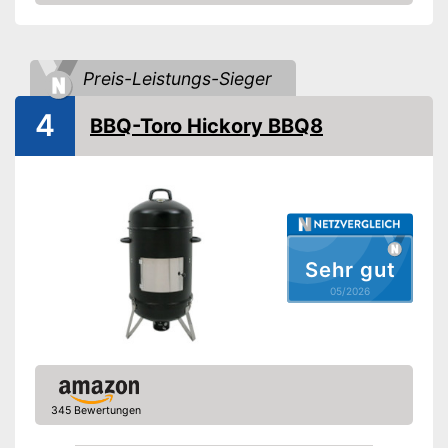
Amazon
Funktionen
Liegendes Räuchern
Preis-Leistungs-Sieger
Zubehör
Rost inklusive
4
BBQ-Toro Hickory BBQ8
Fischkörbe inklusive
Verfügt über zusätzliche
Fischkörbe
Verfügt über eine
Vorteile
Temperaturanzeige
Sehr gut
Ein Rost ist inklusive
05/2026
Amazon Lieferzeit
siehe Anbieter
345 Bewertungen