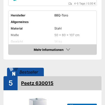
4-5 Tage
/
0.00 €
Hersteller
BBQ-Toro
Allgemeines
Material
Stahl
Maße
50 x 60 x 107 cm
Gewicht
14 kg
Mehr Informationen
Temperaturanzeige
Amazon
Funktionen
Liegendes Räuchern
Bestseller
Zubehör
5
Peetz 630015
Rost inklusive
Fischkörbe inklusive
Rost im Lieferumfang
enthalten