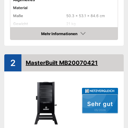
Material
Maße
50.3 x 53.1 x 84.6 cm
Gewicht
21 kg
Temperaturanzeige
Mehr Informationen
Amazon
Funktionen
Liegendes Räuchern
2
Zubehör
MasterBuilt MB20070421
Rost inklusive
Fischkörbe inklusive
Ist mit einem Rost
Vorteile
ausgestattet
Amazon Lieferzeit
siehe Anbieter
Sehr gut
05/2026