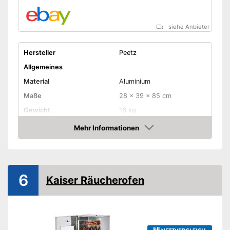
siehe Anbieter
Hersteller
Peetz
Allgemeines
Material
Aluminium
Maße
28 x 39 x 85 cm
Gewicht
16 kg
Mehr Informationen
Temperaturanzeige
Amazon
Funktionen
Liegendes Räuchern
6
Zubehör
Kaiser Räucherofen
Rost inklusive
Fischkörbe inklusive