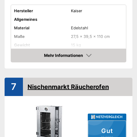
Hersteller
Kaiser
Allgemeines
Material
Edelstahl
Maße
27,5 x 39,5 x 110 cm
Gewicht
15 kg
Mehr Informationen
Temperaturanzeige
Amazon
Funktionen
Liegendes Räuchern
7
Nischenmarkt Räucherofen
Zubehör
Rost inklusive
Fischkörbe inklusive
Informiert über Temperatur
Gut
Verfügt über zusätzliche
Vorteile