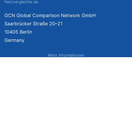
Netzvergleiche.de
GCN Global Comparison Network GmbH
Saarbrücker Straße 20–21
10405 Berlin
Germany
Mehr Informationen
Über uns
Impressum
Bildnachweise
Datenschutzerklärung
Netzvergleich Siegel
Brand Sponsoring