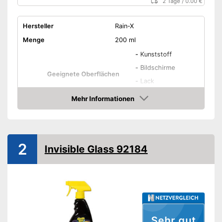
2 Tage
/
0.00 €
Hersteller
Rain-X
Menge
200 ml
-
Kunststoff
-
Bildschirme
Geeignete Oberflächen
-
Lack
-
Glas
Mehr Informationen
Amazon
Amazon Lieferzeit
siehe Anbieter
2
Invisible Glass 92184
Sehr gut