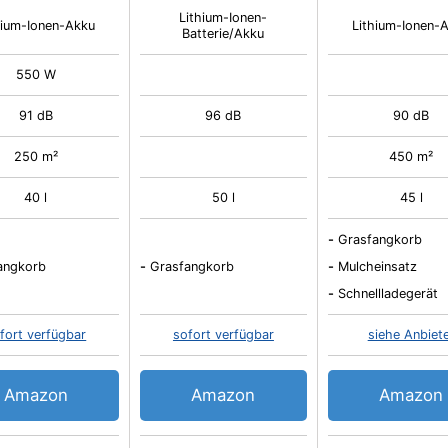
Lithium-Ionen-
hium-Ionen-Akku
Lithium-Ionen-
Batterie/Akku
550 W
91 dB
96 dB
90 dB
250 m²
450 m²
40 l
50 l
45 l
-
Grasfangkorb
angkorb
-
Grasfangkorb
-
Mulcheinsatz
-
Schnellladegerät
fort verfügbar
sofort verfügbar
siehe Anbiet
Amazon
Amazon
Amazon