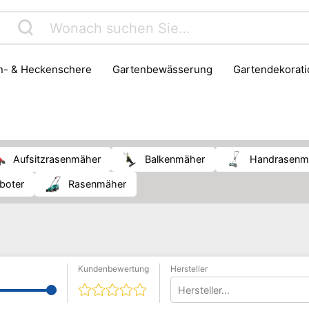
en- & Heckenschere
Gartenbewässerung
Gartendekorat
eug
Grillen & BBQ
Grillzubehör
Kompost & Entsorgu
krautbekämpfung
Aufsitzrasenmäher
Balkenmäher
Handrasenm
oboter
Rasenmäher
Kundenbewertung
Hersteller
Hersteller...