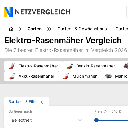
Garten
Garten- & Gewächshaus
Gart
Gartentierbedarf
Gartenwerkz
Elektro-Rasenmäher Vergleich
Rasenpflege
Sonnenschutz
Swimmingpool
Un
Die 7 besten Elektro-Rasenmäher im Vergleich 2026
Elektro-Rasenmäher
Benzin-Rasenmäher
Akku-Rasenmäher
Mulchmäher
Mähr
Sortieren & Filter
Sortieren nach
Preis
:
74
-
310
€
Beliebtheit