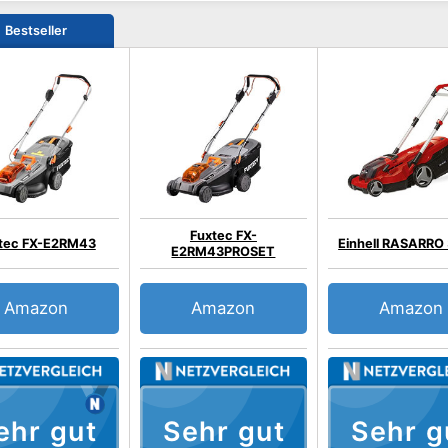
Bestseller
Fuxtec FX-
tec FX-E2RM43
Einhell RASARRO
E2RM43PROSET
Amazon
Amazon
Amazon
ehr gut
Sehr gut
Sehr g