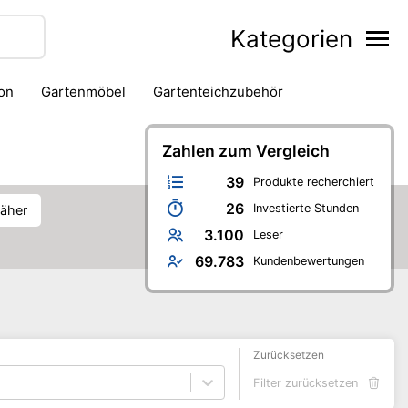
Kategorien
ion
Gartenmöbel
Gartenteichzubehör
ng
Pflanze
Pflanzenzucht
Pflanzzubehör
Zahlen zum Vergleich
39
Produkte recherchiert
26
Investierte Stunden
äher
3.100
Leser
69.783
Kundenbewertungen
Zurücksetzen
Filter zurücksetzen