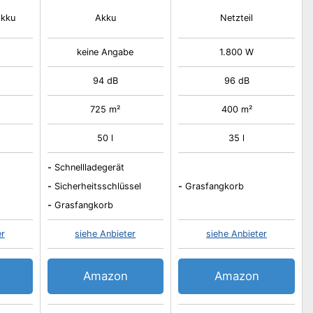
Akku
Akku
Netzteil
keine Angabe
1.800 W
94 dB
96 dB
725 m²
400 m²
50 l
35 l
-
Schnellladegerät
-
Sicherheitsschlüssel
-
Grasfangkorb
-
Grasfangkorb
er
siehe Anbieter
siehe Anbieter
Amazon
Amazon