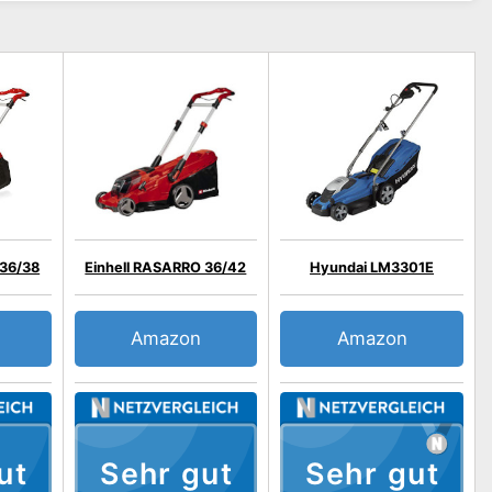
 36/38
Einhell RASARRO 36/42
Hyundai LM3301E
Amazon
Amazon
ut
Sehr gut
Sehr gut