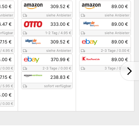
1.50 €
309.52 €
89.00 €
Anbieter
siehe Anbieter
siehe Anbieter
4.47 €
333.00 €
89.00 €
erfügbar
1-2 Tag
/
4.95 €
siehe Anbieter
7.15 €
309.52 €
89.00 €
/
4.95 €
siehe Anbieter
2-3 Tage
/
0.00 €
.00 €
370.99 €
89.00 €
/
0.00 €
2-3 Tage
/
0.00 €
3 Tage
/
0.00 €
7.15 €
238.83 €
/
5.95 €
sofort verfügbar
.00 €
/
0.00 €