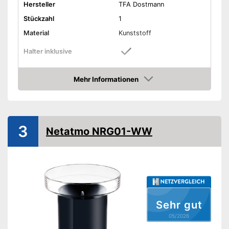
Hersteller
TFA Dostmann
Stückzahl
1
Material
Kunststoff
Halter inklusive
Maße
8.7 x 11.6 x 20.5 cm
Mehr Informationen
Gewicht
118 g
Amazon
Fester Halt durch eingebauten
Vorteile
Halter
Amazon Lieferzeit
siehe Anbieter
3
Netatmo NRG01-WW
Sehr gut
05/2026