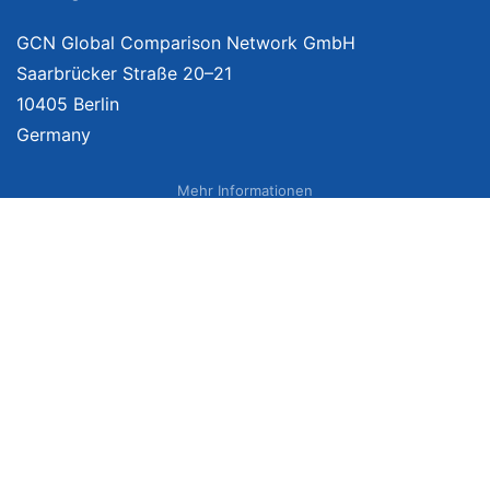
GCN Global Comparison Network GmbH
Saarbrücker Straße 20–21
10405 Berlin
Germany
Mehr Informationen
Über uns
Impressum
Bildnachweise
Datenschutzerklärung
Netzvergleich Siegel
Brand Sponsoring
Wir vergleichen Produkte unabhängig. Dabei verlinken wir auf ausgewählte