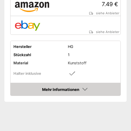
7.49 €
siehe Anbieter
siehe Anbieter
Hersteller
HG
Stückzahl
1
Material
Kunststoff
Halter inklusive
Maße
8,8 x 24,5 cm
Mehr Informationen
Gewicht
Amazon
Inklusive festem Halter
Vorteile
Amazon Lieferzeit
siehe Anbieter