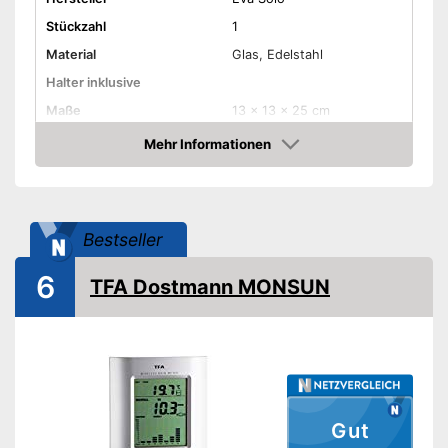
Stückzahl
1
Material
Glas, Edelstahl
Halter inklusive
Maße
13 x 13 x 25 cm
Gewicht
1.010 g
Mehr Informationen
Amazon
Vorteile
Amazon Lieferzeit
siehe Anbieter
Bestseller
6
TFA Dostmann MONSUN
Gut