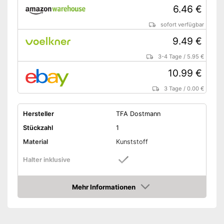
6.46 €
sofort verfügbar
9.49 €
3-4 Tage
/
5.95 €
10.99 €
3 Tage
/
0.00 €
Hersteller
TFA Dostmann
Stückzahl
1
Material
Kunststoff
Halter inklusive
Maße
12,2 x 12,2 x 30,5 cm
Mehr Informationen
Gewicht
227 g
Amazon
Fester Halt durch eingebauten
Vorteile
Halter