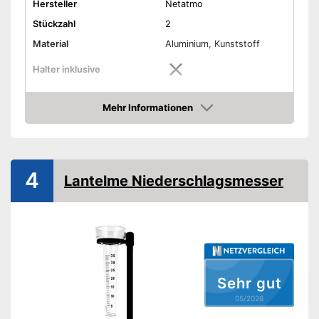
Hersteller
Netatmo
Stückzahl
2
Material
Aluminium, Kunststoff
Halter inklusive
Maße
4.5 x 4.5 x 10.5 cm
Mehr Informationen
Gewicht
1,2 g
Amazon
Vorteile
Amazon Lieferzeit
siehe Anbieter
4
Lantelme Niederschlagsmesser
Sehr gut
05/2026