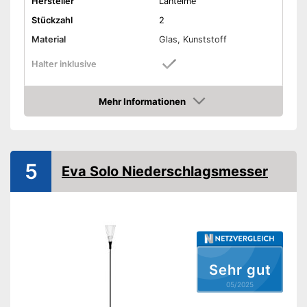
Hersteller
Lantelme
Stückzahl
2
Material
Glas, Kunststoff
Halter inklusive
Maße
8 x 24 cm
Mehr Informationen
Gewicht
50 g
Amazon
Inklusive festem Halter
Vorteile
Amazon Lieferzeit
siehe Anbieter
5
Eva Solo Niederschlagsmesser
Sehr gut
05/2025