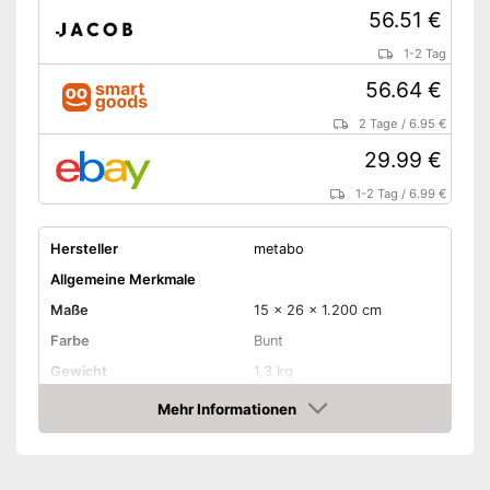
56.51 €
1-2 Tag
56.64 €
2 Tage
/
6.95 €
29.99 €
1-2 Tag
/
6.99 €
Hersteller
metabo
Allgemeine Merkmale
Maße
15 x 26 x 1.200 cm
Farbe
Bunt
Gewicht
1,3 kg
Produkteigenschaften
Mehr Informationen
Amazon
Antriebsart
-
Druckluft
Schultergurt