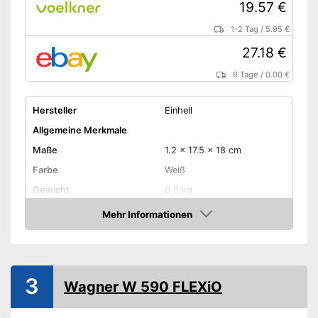
19.57 €
1-2 Tag
/
5.95 €
27.18 €
6 Tage
/
0.00 €
Hersteller
Einhell
Allgemeine Merkmale
Maße
1.2 x 17.5 x 18 cm
Farbe
Weiß
Gewicht
0,5 kg
Produkteigenschaften
Mehr Informationen
Amazon
-
Druckluft
Antriebsart
-
Akku
Schultergurt
3
Wagner W 590 FLEXiO
Leistung