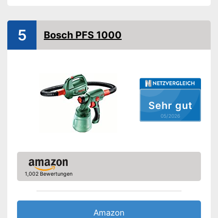
Antriebsart
-
Akku
-
Elektro
5
Bosch PFS 1000
Schultergurt
Leistung
1.200 W
Amazon Lieferzeit
siehe Anbieter
Sehr gut
05/2026
1,002 Bewertungen
Amazon