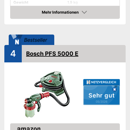
Gewicht
1,9 kg
Produkteigenschaften
Mehr Informationen
Amazon
-
Druckluft
-
Akku
Antriebsart
-
Strom
Bestseller
-
Elektro
4
Bosch PFS 5000 E
Schultergurt
Leistung
630 W
Amazon Lieferzeit
siehe Anbieter
Sehr gut
05/2026