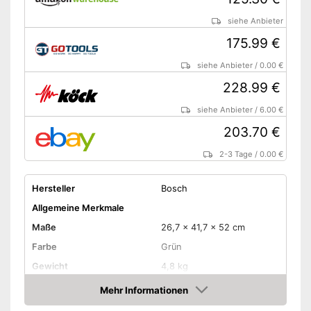
siehe Anbieter
175.99 €
siehe Anbieter
/
0.00 €
228.99 €
siehe Anbieter
/
6.00 €
203.70 €
2-3 Tage
/
0.00 €
Hersteller
Bosch
Allgemeine Merkmale
Maße
26,7 x 41,7 x 52 cm
Farbe
Grün
Gewicht
4,8 kg
Produkteigenschaften
Mehr Informationen
Amazon
-
Strom