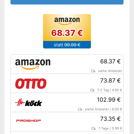
68.37 €
statt
99.99 €
68.37 €
siehe Anbieter
73.87 €
1-2 Tag
/
4.95 €
102.99 €
siehe Anbieter
/
6.00 €
73.35 €
7 Tage
/
5.99 €