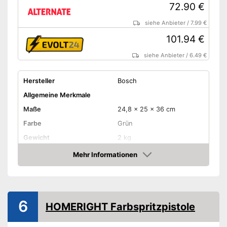
72.90 €
siehe Anbieter
/
7.99 €
101.94 €
siehe Anbieter
/
6.49 €
Hersteller
Bosch
Allgemeine Merkmale
Maße
24,8 x 25 x 36 cm
Farbe
Grün
Gewicht
2 kg
Produkteigenschaften
Mehr Informationen
Amazon
-
Akku
-
Elektro
Antriebsart
-
Druckluft
6
HOMERIGHT Farbspritzpistole
-
Strom
Schultergurt