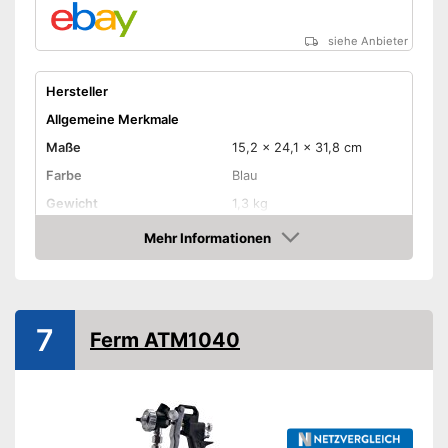
siehe Anbieter
Hersteller
Allgemeine Merkmale
Maße
15,2 x 24,1 x 31,8 cm
Farbe
Blau
Gewicht
1,3 kg
Produkteigenschaften
Mehr Informationen
Amazon
Antriebsart
Schultergurt
Leistung
450 W
7
Ferm ATM1040
Amazon Lieferzeit
siehe Anbieter