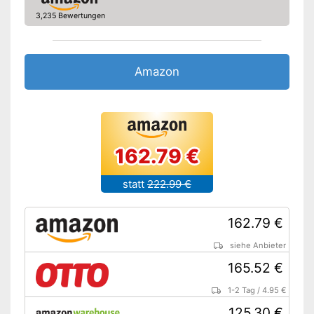
3,235 Bewertungen
Amazon
162.79 €
statt
222.99 €
162.79 €
siehe Anbieter
165.52 €
1-2 Tag
/
4.95 €
125.30 €