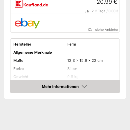
20.99 €
2-3 Tage
/
0.00 €
siehe Anbieter
Hersteller
Ferm
Allgemeine Merkmale
Maße
12,3 x 15,6 x 22 cm
Farbe
Silber
Gewicht
0,6 kg
Produkteigenschaften
Mehr Informationen
Amazon
-
Elektro
Antriebsart
-
Strom
-
Druckluft
Schultergurt
Leistung