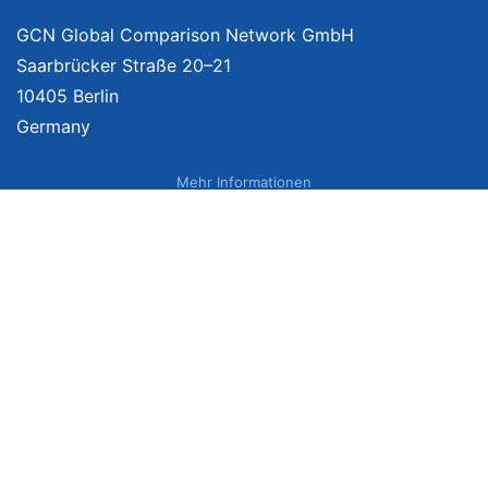
GCN Global Comparison Network GmbH
Saarbrücker Straße 20–21
10405 Berlin
Germany
Mehr Informationen
Über uns
Impressum
Bildnachweise
Datenschutzerklärung
Netzvergleich Siegel
Brand Sponsoring
Wir vergleichen Produkte unabhängig. Dabei verlinken wir auf ausgewählte