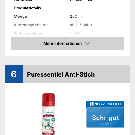
Produktdetails
Menge
200 ml
Altersempfehlung
ab 2.5 Jahre
Wirkungsdauer
11.9 h
Schützt vor Sonnenbrand
Mehr Informationen
Amazon
Zum Schutz vor
Mücken, Zecken
Freiverkäuflich
Vorteile
6
Puressentiel Anti-Stich
Amazon Lieferzeit
siehe Anbieter
Sehr gut
06/2026