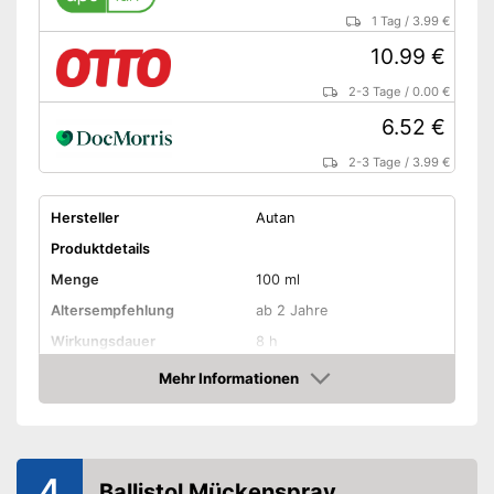
1 Tag
/
3.99 €
10.99 €
2-3 Tage
/
0.00 €
6.52 €
2-3 Tage
/
3.99 €
Hersteller
Autan
Produktdetails
Menge
100 ml
Altersempfehlung
ab 2 Jahre
Wirkungsdauer
8 h
Mehr Informationen
Schützt vor Sonnenbrand
Amazon
Zum Schutz vor
Mücken, Zecken
Freiverkäuflich
4
Ballistol Mückenspray