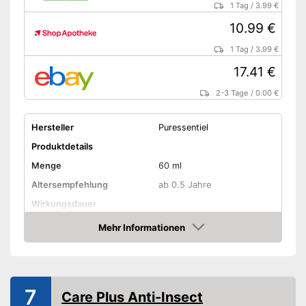
1 Tag
/
3.99 €
10.99 €
1 Tag
/
3.99 €
17.41 €
2-3 Tage
/
0.00 €
Hersteller
Puressentiel
Produktdetails
Menge
60 ml
Altersempfehlung
ab 0.5 Jahre
Wirkungsdauer
Schützt vor Sonnenbrand
Mehr Informationen
Amazon
Zum Schutz vor
Mücken, Zecken
Freiverkäuflich
Vorteile
7
Care Plus Anti-Insect
Amazon Lieferzeit
siehe Anbieter