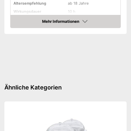
Altersempfehlung
ab 18 Jahre
Wirkungsdauer
10 h
Mehr Informationen
Schützt vor Sonnenbrand
Amazon
Zum Schutz vor
Mücken, Zecken
Freiverkäuflich
Freiverkäuflich im Handel
Vorteile
Amazon Lieferzeit
siehe Anbieter
Ähnliche Kategorien