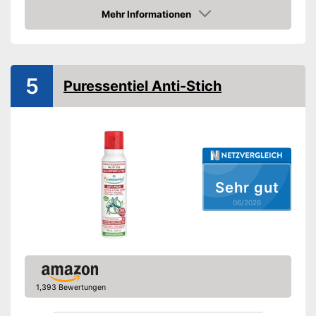
Mehr Informationen
Schützt vor Sonnenbrand
Amazon
Zum Schutz vor
Flöhe, Mücken, Zecken
Freiverkäuflich
5
Puressentiel Anti-Stich
Schützt ebenfalls vor
Sonnenbrand
Vorteile
Freiverkäuflich zu erwerben
Amazon Lieferzeit
siehe Anbieter
Sehr gut
06/2026
1,393 Bewertungen