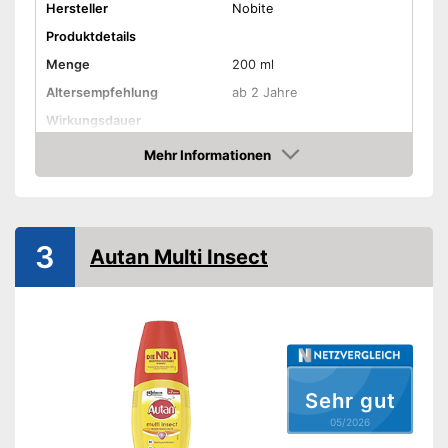
Hersteller
Nobite
Produktdetails
Menge
200 ml
Altersempfehlung
ab 2 Jahre
Wirkungsdauer
Mehr Informationen
Schützt vor Sonnenbrand
Amazon
Zum Schutz vor
Wespen, Mücken, Zecken
Freiverkäuflich
3
Autan Multi Insect
Freiverkäuflich zu erwerben
Vorteile
Amazon Lieferzeit
siehe Anbieter
Sehr gut
05/2026