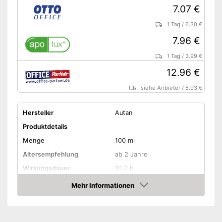
7.07 €
1 Tag
/
6.30 €
7.96 €
1 Tag
/
3.99 €
12.96 €
siehe Anbieter
/
5.93 €
Hersteller
Autan
Produktdetails
Menge
100 ml
Altersempfehlung
ab 2 Jahre
Wirkungsdauer
10.2 h
Mehr Informationen
Schützt vor Sonnenbrand
Amazon
Zum Schutz vor
Mücken, Zecken
Freiverkäuflich