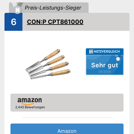
Vorteile
Praktisch durch rutschfesten
Preis-Leistungs-Sieger
Griff
Amazon Lieferzeit
siehe Anbieter
6
CON:P CPT861000
Sehr gut
05/2026
2,445 Bewertungen
Amazon