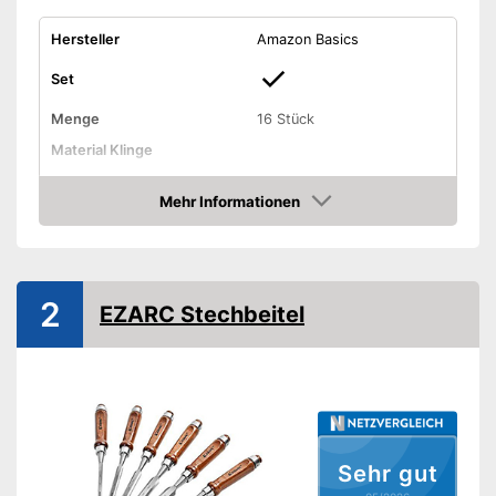
Hersteller
Amazon Basics
Set
Menge
16 Stück
Material Klinge
Material Griff
Mehr Informationen
Ergonomischer Griff
Amazon
Vorteile
Amazon Lieferzeit
siehe Anbieter
2
EZARC Stechbeitel
Sehr gut