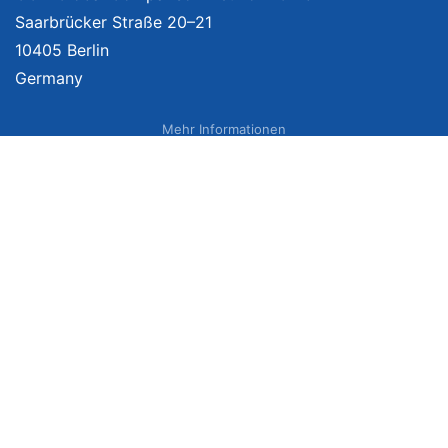
Saarbrücker Straße 20–21
10405 Berlin
Germany
Mehr Informationen
Über uns
Impressum
Bildnachweise
Datenschutzerklärung
Netzvergleich Siegel
Brand Sponsoring
Wir vergleichen Produkte unabhängig. Dabei verlinken wir auf ausgewählte
Onlineshops und erhalten ggf. eine Vergütung, wenn Sie auf diese Links
klicken. Weitere Informationen finden Sie
hier
. Preise inkl. MwSt., ggf. zzgl.
Versand. Angaben zu Lieferzeiten und Versandkosten können von