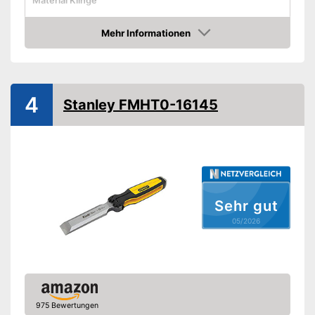
Material Klinge
Material Griff
Holz
Mehr Informationen
Ergonomischer Griff
Amazon
Mit ergonomischem Griff
Vorteile
Amazon Lieferzeit
siehe Anbieter
4
Stanley FMHT0-16145
Sehr gut
05/2026
975 Bewertungen