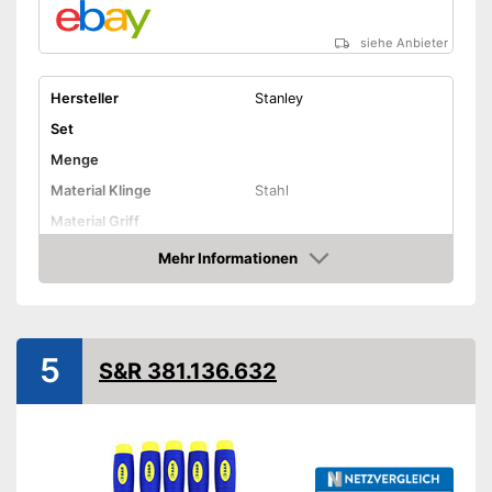
siehe Anbieter
Hersteller
Stanley
Set
Menge
Material Klinge
Stahl
Material Griff
Ergonomischer Griff
Mehr Informationen
Amazon
Vorteile
Amazon Lieferzeit
siehe Anbieter
5
S&R 381.136.632