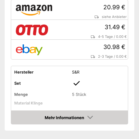
20.99 €
siehe Anbieter
31.49 €
4-5 Tage
/
0.00 €
30.98 €
2-3 Tage
/
0.00 €
Hersteller
S&R
Set
Menge
5 Stück
Material Klinge
Material Griff
Kunststoff
Mehr Informationen
Ergonomischer Griff
Amazon
Mit ergonomischem Griff