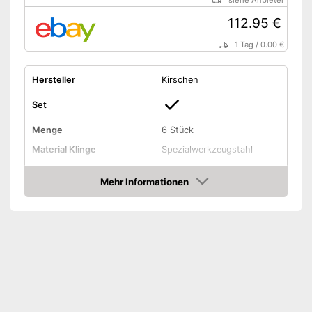
siehe Anbieter
112.95 €
1 Tag
/
0.00 €
Hersteller
Kirschen
Set
Menge
6 Stück
Material Klinge
Spezialwerkzeugstahl
Material Griff
Holz
Mehr Informationen
Ergonomischer Griff
Amazon
Vorteile
Amazon Lieferzeit
siehe Anbieter