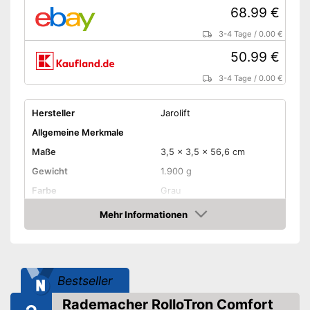
68.99 €
3-4 Tage
/
0.00 €
50.99 €
3-4 Tage
/
0.00 €
Hersteller
Jarolift
Allgemeine Merkmale
Maße
3,5 x 3,5 x 56,6 cm
Gewicht
1.900 g
Farbe
Grau
Produkteigenschaften
Mehr Informationen
Amazon
Zuggewicht maximal
27 kg
Länge Kabel
300 cm
Geräuscharm
Bestseller
Ist besonders geräuscharm
Vorteile
Rademacher RolloTron Comfort