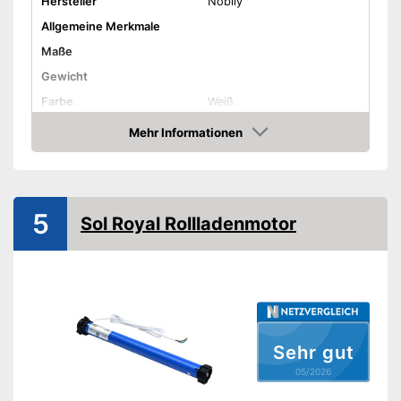
Hersteller
Nobily
Allgemeine Merkmale
Maße
Gewicht
Farbe
Weiß
Produkteigenschaften
Mehr Informationen
Amazon
Zuggewicht maximal
135 kg
Länge Kabel
Geräuscharm
5
Sol Royal Rollladenmotor
Vorteile
Amazon Lieferzeit
siehe Anbieter
Sehr gut
05/2026