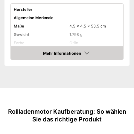
Hersteller
Allgemeine Merkmale
Maße
4,5 x 4,5 x 53,5 cm
Gewicht
1.798 g
Farbe
Grün
Produkteigenschaften
Mehr Informationen
Amazon
Zuggewicht maximal
Länge Kabel
300 cm
Geräuscharm
Ist besonders geräuscharm
Vorteile
Amazon Lieferzeit
siehe Anbieter
Rollladenmotor Kaufberatung: So wählen
Sie das richtige Produkt