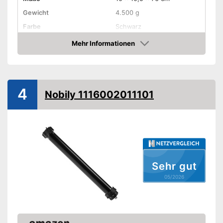
Gewicht
4.500 g
Farbe
Schwarz
Produkteigenschaften
Mehr Informationen
Amazon
Zuggewicht maximal
Länge Kabel
Geräuscharm
4
Nobily 1116002011101
Vorteile
Amazon Lieferzeit
siehe Anbieter
Sehr gut
05/2026