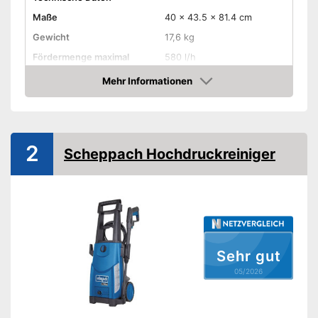
Maße
40 x 43.5 x 81.4 cm
Gewicht
17,6 kg
Fördermenge maximal
580 l/h
Arbeitsdruck
140 bar
Mehr Informationen
Amazon
Leistung
2.100 W
Spannung
240 V
Wassertemperatur maximal
2
Scheppach Hochdruckreiniger
Länge Schlauch
800 cm
Material Pumpengehäuse
Eigenschaften
Motortyp
Heißwasser
Sehr gut
Kaltwasser
05/2026
Reinigungsmittel erlaubt