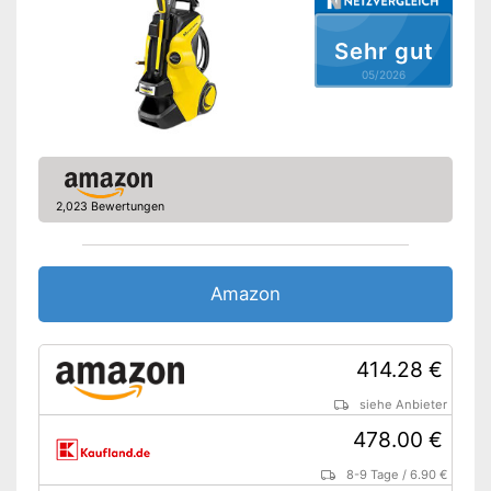
Heißwasser
Sehr gut
Kaltwasser
05/2026
Reinigungsmittel erlaubt
Druck regulierbar
Zubehör im Lieferumfang
2,023 Bewertungen
Terrassenreiniger
Dreckfräser
Zusätzliche Lanze
Amazon
Schaumsprüher
Netzkabel
414.28 €
Verbindungsschlauch
siehe Anbieter
Mit Aufsatz zum Reinigen der
Vorteile
Terrasse
478.00 €
Amazon Lieferzeit
siehe Anbieter
8-9 Tage
/
6.90 €