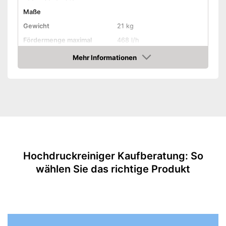
Maße
Gewicht
21 kg
Fördermenge maximal
468 l/h
Arbeitsdruck
195 bar
Mehr Informationen
Amazon
Leistung
'2.500 W
Spannung
240 V
Wassertemperatur maximal
50 °C
Länge Schlauch
700 cm
Material Pumpengehäuse
Eigenschaften
Motortyp
Elektromotor
Hochdruckreiniger Kaufberatung: So
wählen Sie das richtige Produkt
Heißwasser
Kaltwasser
Reinigungsmittel erlaubt