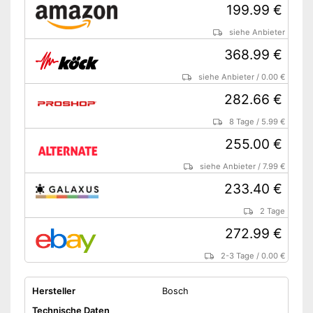
199.99 €
Schaumsprüher
siehe Anbieter
368.99 €
Netzkabel
siehe Anbieter
/
0.00 €
Verbindungsschlauch
282.66 €
Verfügt über eine
Vorteile
8 Tage
/
5.99 €
Druckregulierung
255.00 €
Amazon Lieferzeit
sofort verfügbar
siehe Anbieter
/
7.99 €
233.40 €
2 Tage
272.99 €
2-3 Tage
/
0.00 €
Hersteller
Bosch
Technische Daten