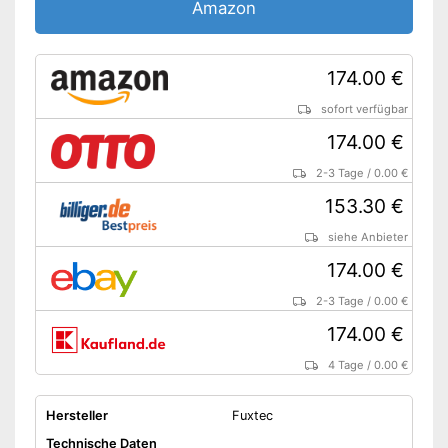
Amazon
Zusätzliche Lanze
Schaumsprüher
174.00 €
Netzkabel
sofort verfügbar
Verbindungsschlauch
174.00 €
Aufsatz für die
Terrassenreinigung ist
2-3 Tage
/
0.00 €
Vorteile
inkludiert
153.30 €
Wasserdruck regulierbar
Amazon Lieferzeit
siehe Anbieter
siehe Anbieter
174.00 €
2-3 Tage
/
0.00 €
174.00 €
4 Tage
/
0.00 €
Hersteller
Fuxtec
Technische Daten