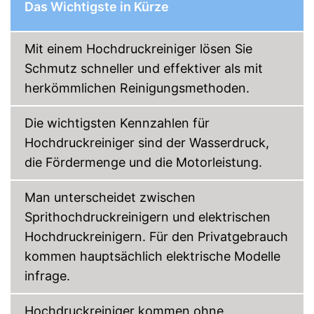
Das Wichtigste in Kürze
Druck regulierbar
Zubehör im Lieferumfang
Mit einem Hochdruckreiniger lösen Sie
Schmutz schneller und effektiver als mit
Terrassenreiniger
herkömmlichen Reinigungsmethoden.
Dreckfräser
Die wichtigsten Kennzahlen für
Zusätzliche Lanze
Hochdruckreiniger sind der Wasserdruck,
Schaumsprüher
die Fördermenge und die Motorleistung.
Netzkabel
Man unterscheidet zwischen
Sprithochdruckreinigern und elektrischen
Verbindungsschlauch
Hochdruckreinigern. Für den Privatgebrauch
Druckregulierung möglich
kommen hauptsächlich elektrische Modelle
Aufsatz für die
infrage.
Terrassenreinigung ist
Vorteile
inkludiert
Auch für heißes Wasser
Hochdruckreiniger kommen ohne