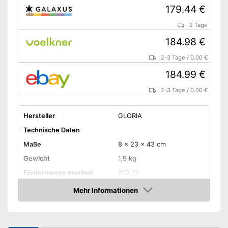
179.44 €
2 Tage
184.98 €
2-3 Tage
/
0.00 €
184.99 €
2-3 Tage
/
0.00 €
Hersteller
GLORIA
Technische Daten
Maße
8 x 23 x 43 cm
Gewicht
1,9 kg
Fördermenge maximal
210 l/h
Arbeitsdruck
25 bar
Mehr Informationen
Amazon
Leistung
keine Angabe
Spannung
18 V