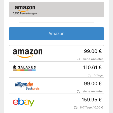
Druck regulierbar
Zubehör im Lieferumfang
2,155 Bewertungen
Terrassenreiniger
Dreckfräser
Amazon
Zusätzliche Lanze
Schaumsprüher
99.00 €
Netzkabel
siehe Anbieter
Verbindungsschlauch
110.61 €
Kann auch Schaum sprühen
Vorteile
Terrassenreinigungsaufsatz
3 Tage
inklusive
99.00 €
Amazon Lieferzeit
siehe Anbieter
siehe Anbieter
159.95 €
6-7 Tage
/
0.00 €