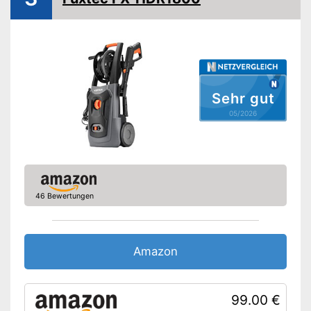
Eigenschaften
Motortyp
Elektromotor
Heißwasser
Kaltwasser
Sehr gut
Reinigungsmittel erlaubt
05/2026
Druck regulierbar
Zubehör im Lieferumfang
Terrassenreiniger
46 Bewertungen
Dreckfräser
Zusätzliche Lanze
Schaumsprüher
Amazon
Netzkabel
Verbindungsschlauch
99.00 €
Aufsatz für die
Terrassenreinigung ist
Vorteile