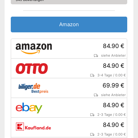
Terrassenreiniger
Dreckfräser
Amazon
Zusätzliche Lanze
Schaumsprüher
84.90 €
Netzkabel
siehe Anbieter
84.90 €
Verbindungsschlauch
3-4 Tage
/
0.00 €
Wasserdruck regulierbar
69.99 €
Mit Aufsatz zum Reinigen der
Vorteile
Terrasse
siehe Anbieter
Reinigt auch mit Heißwasser
84.90 €
Amazon Lieferzeit
sofort verfügbar
2-3 Tage
/
0.00 €
84.90 €
2-3 Tage
/
0.00 €