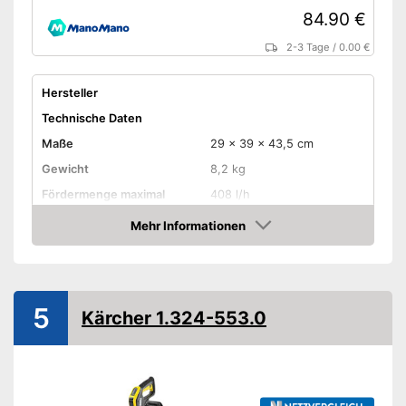
84.90 €
2-3 Tage
/
0.00 €
Hersteller
Technische Daten
Maße
29 x 39 x 43,5 cm
Gewicht
8,2 kg
Fördermenge maximal
408 l/h
Arbeitsdruck
135 bar
Mehr Informationen
Amazon
Leistung
1.600 W
Spannung
230 V
Wassertemperatur maximal
5
Kärcher 1.324-553.0
Länge Schlauch
500 cm
Material Pumpengehäuse
Kunststoff
Eigenschaften
Motortyp