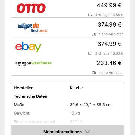
449.99 €
4-5 Tage
/
3.85 €
374.99 €
siehe Anbieter
374.99 €
2-3 Tage
/
0.00 €
233.46 €
siehe Anbieter
Hersteller
Kärcher
Technische Daten
Maße
30,6 x 40,2 x 58,8 cm
Gewicht
13 kg
Fördermenge maximal
500 l/h
Arbeitsdruck
145 bar
Mehr Informationen