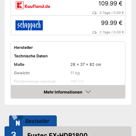
109.99 €
5 Tage
/
0.00 €
99.99 €
2 Tage
/
0.00 €
Hersteller
Technische Daten
Maße
28 x 37 x 82 cm
Gewicht
11 kg
Fördermenge maximal
480 l/h
Arbeitsdruck
180 bar
Mehr Informationen
Amazon
Leistung
2.400 W
Spannung
230 V
Wassertemperatur maximal
Bestseller
Länge Schlauch
500 cm
3
Material Pumpengehäuse
Kunststoff
Fuxtec FX-HDR1800