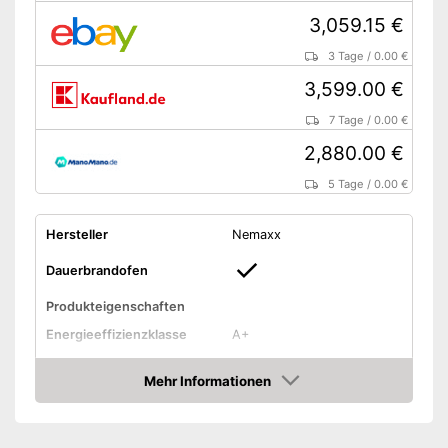
3,059.15 €
3 Tage
/
0.00 €
3,599.00 €
7 Tage
/
0.00 €
2,880.00 €
5 Tage
/
0.00 €
Hersteller
Nemaxx
Dauerbrandofen
Produkteigenschaften
Energieeffizienzklasse
A+
Allgemeine Merkmale
Mehr Informationen
Material
Stahl
Amazon
Maße
54,5 x 68,2 x 102 cm
Farbe
Rot