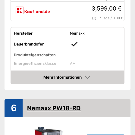
3,599.00 €
7 Tage
/
0.00 €
Hersteller
Nemaxx
Dauerbrandofen
Produkteigenschaften
Energieeffizienzklasse
A+
Allgemeine Merkmale
Mehr Informationen
Material
Stahl
Amazon
Maße
54,5 x 68,2 x 101,7 cm
Farbe
Schwarz
6
Gewicht
150 kg
Nemaxx PW18-RD
Amazon Lieferzeit
siehe Anbieter