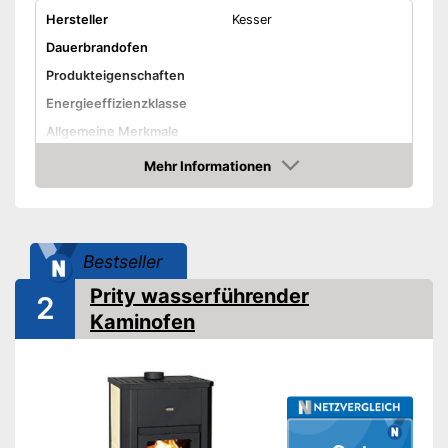
Hersteller
Kesser
Dauerbrandofen
Produkteigenschaften
Energieeffizienzklasse
Allgemeine Merkmale
Material
Mehr Informationen
Amazon
Maße
22 x 38 x 57 cm
Farbe
Schwarz
Gewicht
7 kg
Bestseller
Amazon Lieferzeit
siehe Anbieter
Prity wasserführender
2
Kaminofen