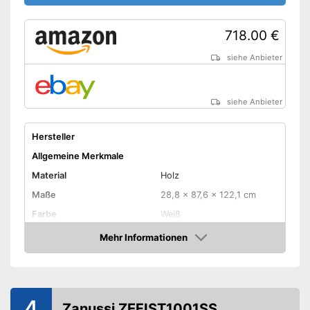
718.00 €
siehe Anbieter
siehe Anbieter
Hersteller
Allgemeine Merkmale
Material
Holz
Maße
28,8 x 87,6 x 122,1 cm
Farbe
Weiß
Gewicht
47 kg
Mehr Informationen
Amazon
Produkteigenschaften
Anzahl Leistungsstufen
3
Leistung maximal
2.000 W
4
Zanussi ZEFIST1001SS