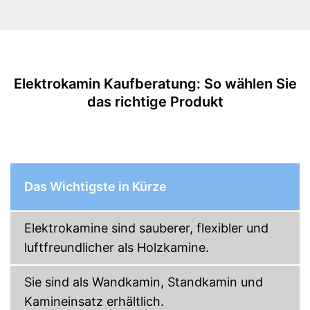
Leistung maximal
Überhitzungsschutz
Länge Kabel
Fernbedienung
Elektrokamin Kaufberatung: So wählen Sie
das richtige Produkt
Wird dank
Überhitzungsschutz nicht zu
heiß
Vorteile
Lässt sich per Fernbedienung
einstellen
Amazon Lieferzeit
sofort verfügbar
Das Wichtigste in Kürze
Elektrokamine sind sauberer, flexibler und
luftfreundlicher als Holzkamine.
Sie sind als Wandkamin, Standkamin und
Kamineinsatz erhältlich.