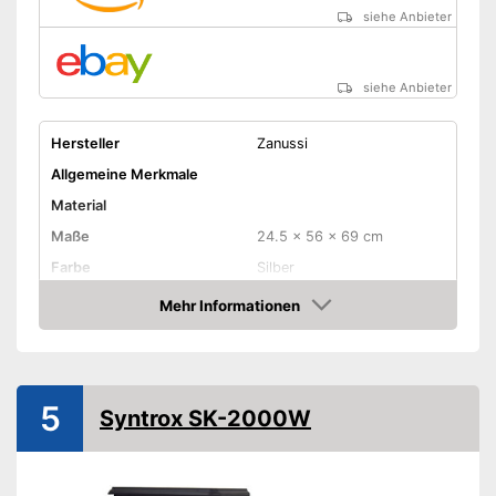
siehe Anbieter
siehe Anbieter
Hersteller
Zanussi
Allgemeine Merkmale
Material
Maße
24.5 x 56 x 69 cm
Farbe
Silber
Gewicht
7,9 kg
Mehr Informationen
Amazon
Produkteigenschaften
Anzahl Leistungsstufen
2
Leistung maximal
2.000 W
5
Syntrox SK-2000W
Überhitzungsschutz
Länge Kabel
Fernbedienung