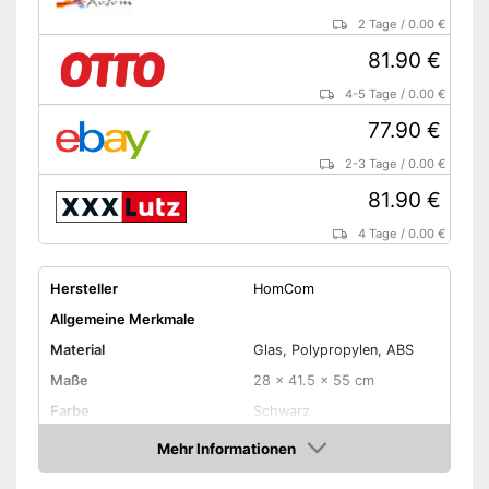
2 Tage
/
0.00 €
81.90 €
4-5 Tage
/
0.00 €
77.90 €
2-3 Tage
/
0.00 €
81.90 €
4 Tage
/
0.00 €
Hersteller
HomCom
Allgemeine Merkmale
Material
Glas, Polypropylen, ABS
Maße
28 x 41.5 x 55 cm
Farbe
Schwarz
Gewicht
8 kg
Mehr Informationen
Amazon
Produkteigenschaften