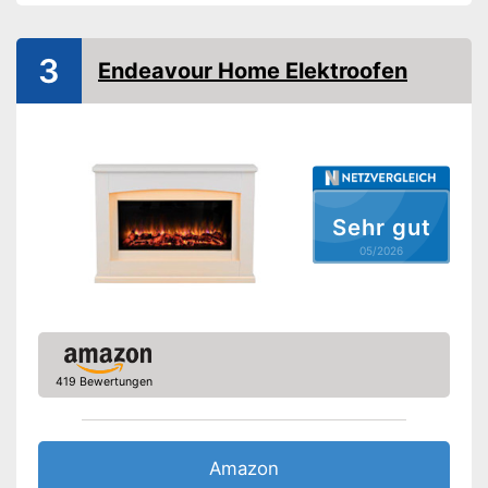
Anzahl Leistungsstufen
2
Leistung maximal
2.000 W
3
Endeavour Home Elektroofen
Überhitzungsschutz
Länge Kabel
180 cm
Fernbedienung
Ein Überhitzungsschutz
Vorteile
verhindert Verletzungen
Sehr gut
Amazon Lieferzeit
siehe Anbieter
05/2026
419 Bewertungen
Amazon