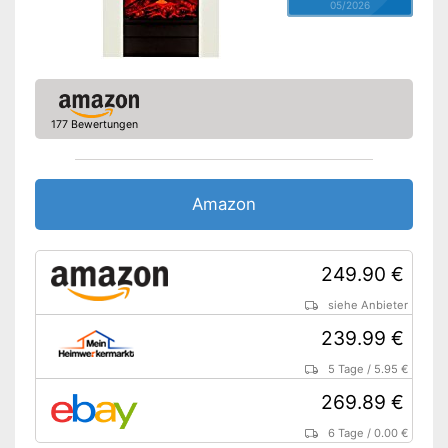
05/2026
177 Bewertungen
Amazon
249.90 €
siehe Anbieter
239.99 €
5 Tage
/
5.95 €
269.89 €
6 Tage
/
0.00 €