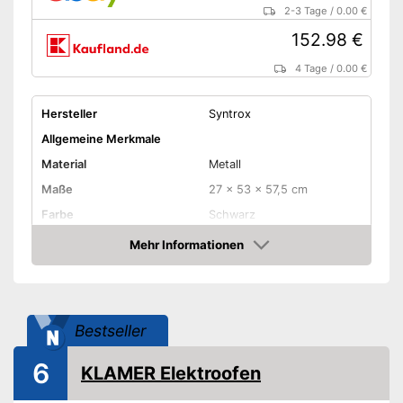
2-3 Tage
/
0.00 €
152.98 €
4 Tage
/
0.00 €
Hersteller
Syntrox
Allgemeine Merkmale
Material
Metall
Maße
27 x 53 x 57,5 cm
Farbe
Schwarz
Gewicht
7,2 kg
Mehr Informationen
Amazon
Produkteigenschaften
Anzahl Leistungsstufen
2
Leistung maximal
2.000 W
Bestseller
Überhitzungsschutz
6
KLAMER Elektroofen
Länge Kabel
180 cm