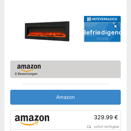
Fernbedienung
Wird dank
Überhitzungsschutz nicht zu
heiß
Vorteile
Große Reichweite durch
Befriedigend
Fernbedienung
05/2026
Amazon Lieferzeit
siehe Anbieter
6 Bewertungen
Amazon
329.99 €
sofort verfügbar