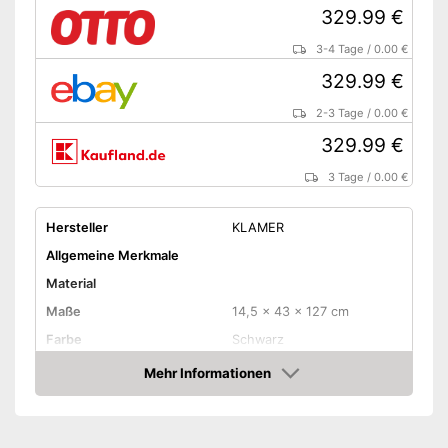
329.99 €
3-4 Tage
/
0.00 €
329.99 €
2-3 Tage
/
0.00 €
329.99 €
3 Tage
/
0.00 €
Hersteller
KLAMER
Allgemeine Merkmale
Material
Maße
14,5 x 43 x 127 cm
Farbe
Schwarz
Gewicht
21 kg
Mehr Informationen
Amazon
Produkteigenschaften
Anzahl Leistungsstufen