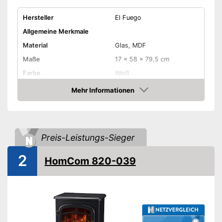
Hersteller
El Fuego
Allgemeine Merkmale
Material
Glas, MDF
Maße
17 x 58 x 79,5 cm
Farbe
Weiß
Gewicht
21,5 kg
Mehr Informationen
Amazon
Produkteigenschaften
Anzahl Leistungsstufen
2
Leistung maximal
1.800 W
Preis-Leistungs-Sieger
Überhitzungsschutz
2
HomCom 820-039
Länge Kabel
Fernbedienung
Wird dank
Überhitzungsschutz nicht zu
heiß
Vorteile