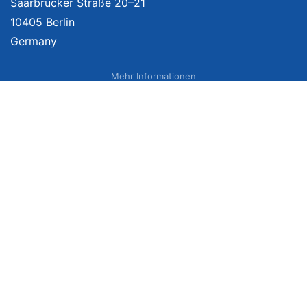
Saarbrücker Straße 20–21
10405 Berlin
Germany
Mehr Informationen
Über uns
Impressum
Bildnachweise
Datenschutzerklärung
Netzvergleich Siegel
Brand Sponsoring
Wir vergleichen Produkte unabhängig. Dabei verlinken wir auf ausgewählte
Onlineshops und erhalten ggf. eine Vergütung, wenn Sie auf diese Links
klicken. Weitere Informationen finden Sie
hier
. Preise inkl. MwSt., ggf. zzgl.
Versand. Angaben zu Lieferzeiten und Versandkosten können von
Lieferadresse, Bestellzeitpunkt sowie Kundenstatus (z. B. Amazon Prime)