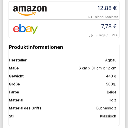
12,88 €
siehe Anbieter
7,78 €
3 Tage
/ 5,79 €
Produktinformationen
Hersteller
Aqbau
Maße
6 cm x 31 cm x 12 cm
Gewicht
440 g
Größe
500g.
Farbe
Beige
Material
Holz
Material des Griffs
Buchenholz
Stil
Klassisch