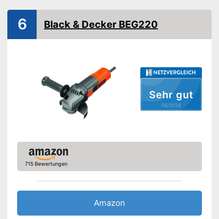
Schalldruckpegel
6
Black & Decker BEG220
Ausstattung
Sanftanlauf
Zusatzhandgriff verstellbar
Schruppscheibe
Lithium-Technologie
Sehr gut
Ladestandsanzeige
05/2026
Schutzhaube
Stirnlochschlüssel
Transportkoffer
Vorteile
Nachteile
715 Bewertungen
Amazon Lieferzeit
siehe Anbieter
Amazon