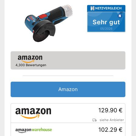
Lithium-Technologie
Ladestandsanzeige
Sehr gut
Schutzhaube
05/2026
Stirnlochschlüssel
Transportkoffer
Die Schutzhaube schützt
Augen und Gesicht
4,300 Bewertungen
Kommt mit der nötigen
Vorteile
Flanschmutter
Gummischleifteller für
Amazon
reibungsloses Arbeiten
Der Zusatzhandgriff lässt sich
nicht verstellen
Nachteile
129.90 €
Ist nicht transportabel
Amazon Lieferzeit
siehe Anbieter
siehe Anbieter
102.29 €