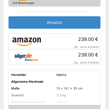
243 Bewertungen
Stirnlochschlüssel
Transportkoffer
Amazon
Der Überlastungsschutz
verhindert schnelles
Überhitzen
239.00 €
Die Schruppscheibe kann
problemlos mehrfach
siehe Anbieter
eingesetzt werden
Vorteile
239.00 €
Ohne Stirnlochschlüssel
Lithium-Technologie für
siehe Anbieter
zuverlässiges Arbeiten
Der Zusatzhandgriff ist
Hersteller
Makita
praktisch und verstellbar
Allgemeine Merkmale
Ist nicht transportabel
Nachteile
Maße
13 x 14.1 x 35 cm
Amazon Lieferzeit
siehe Anbieter
Gewicht
2,3 kg
Scheibendurchmesser
125 mm
Drehzahl Leerlauf
8.500 U/min