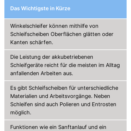
Schutzhaube
Das Wichtigste in Kürze
Stirnlochschlüssel
Winkelschleifer können mithilfe von
Transportkoffer
Schleifscheiben Oberflächen glätten oder
Mit Stirnlochschlüssel
Kanten schärfen.
Vibrationsgeschützte
Grifffläche
Die Leistung der akkubetriebenen
Der Zusatzhandgriff ist
Schleifgeräte reicht für die meisten im Alltag
praktisch und verstellbar
Vorteile
anfallenden Arbeiten aus.
Mit ausgereifter Lithium-
Technologie
Die Schruppscheibe kann
Es gibt Schleifscheiben für unterschiedliche
problemlos mehrfach
eingesetzt werden
Materialien und Arbeitsvorgänge. Neben
Ist nicht transportabel
Nachteile
Schleifen sind auch Polieren und Entrosten
Amazon Lieferzeit
siehe Anbieter
möglich.
Funktionen wie ein Sanftanlauf und ein