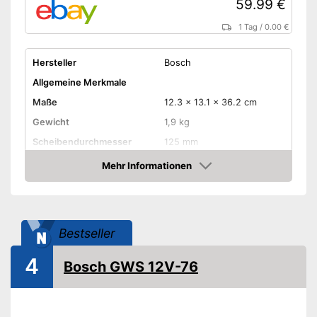
59.99 €
1 Tag
/
0.00 €
Hersteller
Bosch
Allgemeine Merkmale
Maße
12.3 x 13.1 x 36.2 cm
Gewicht
1,9 kg
Scheibendurchmesser
125 mm
Drehzahl Leerlauf
11.000 U/min
Mehr Informationen
Amazon
Akkuspannung
Antriebsspindeltyp
Schalldruckpegel
91 dB
Bestseller
Ausstattung
4
Sanftanlauf
Bosch GWS 12V-76
Zusatzhandgriff verstellbar
Schruppscheibe