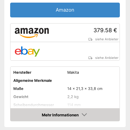
Die Schutzhaube schützt
Augen und Gesicht
Amazon
Gut sichtbare
Ladestandsanzeige
Vorteile
Enthält einen praktischen
379.58 €
Transportkoffer
Beste Lithium-Technologie
siehe Anbieter
Kein Sanftanlauf
Nachteile
Amazon Lieferzeit
siehe Anbieter
siehe Anbieter
Hersteller
Makita
Allgemeine Merkmale
Maße
14 x 21,3 x 33,8 cm
Gewicht
2,2 kg
Scheibendurchmesser
114 mm
Drehzahl Leerlauf
8.500 U/min
Mehr Informationen
Amazon
Akkuspannung
18 V
Antriebsspindeltyp