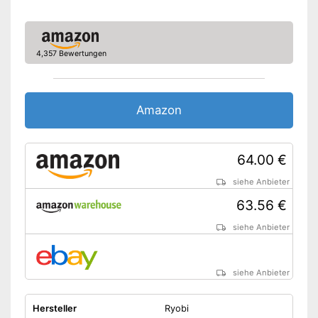
Schutzhaube
Stirnlochschlüssel
4,357 Bewertungen
Transportkoffer
Ohne Stirnlochschlüssel
Schutz vor Funkenflug dank
der Abdeckhaube
Amazon
Sanftanlauf für einen
Vorteile
vorsichtigen Arbeitsstart
Individualisierbar dank des
64.00 €
verstellbaren
Zusatzhandgriffs
siehe Anbieter
Nachteile
63.56 €
Amazon Lieferzeit
siehe Anbieter
siehe Anbieter
siehe Anbieter
Hersteller
Ryobi