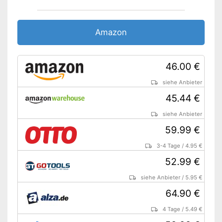
Elektronischer
Überlastungsschutz für
rechtzeitiges Abschalten
Amazon
Mit Stirnlochschlüssel
Vorteile
Mit Wiedereinschaltsperre
Einfacher Transport im Koffer
46.00 €
Die Schutzhaube schützt
Augen und Gesicht
siehe Anbieter
Nachteile
45.44 €
Amazon Lieferzeit
siehe Anbieter
siehe Anbieter
59.99 €
3-4 Tage
/
4.95 €
52.99 €
siehe Anbieter
/
5.95 €
64.90 €
4 Tage
/
5.49 €