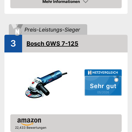
Mehr Informationen
Amazon
Akkuspannung
18 V
Antriebsspindeltyp
Schalldruckpegel
90 dB
Preis-Leistungs-Sieger
Ausstattung
3
Bosch GWS 7-125
Sanftanlauf
Zusatzhandgriff verstellbar
Schruppscheibe
Lithium-Technologie
Sehr gut
Ladestandsanzeige
05/2026
Schutzhaube
Stirnlochschlüssel
Transportkoffer
22,433 Bewertungen