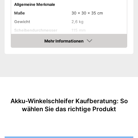
Allgemeine Merkmale
Maße
30 x 30 x 35 cm
Gewicht
2,6 kg
Scheibendurchmesser
115 mm
Drehzahl Leerlauf
7.500 U/min
Mehr Informationen
Amazon
Akkuspannung
18 V
Antriebsspindeltyp
M14
Schalldruckpegel
92 dB
Ausstattung
Sanftanlauf
Zusatzhandgriff verstellbar
Akku-Winkelschleifer Kaufberatung: So
Schruppscheibe
wählen Sie das richtige Produkt
Lithium-Technologie
Ladestandsanzeige