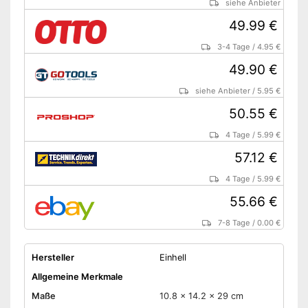
siehe Anbieter
49.99 €
3-4 Tage
/
4.95 €
49.90 €
siehe Anbieter
/
5.95 €
50.55 €
4 Tage
/
5.99 €
57.12 €
4 Tage
/
5.99 €
55.66 €
7-8 Tage
/
0.00 €
Hersteller
Einhell
Allgemeine Merkmale
Maße
10.8 x 14.2 x 29 cm