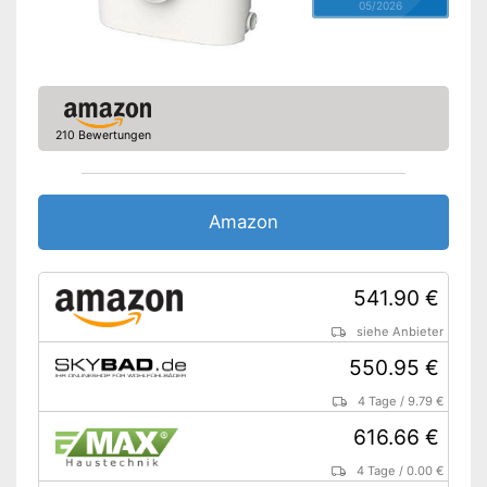
05/2026
210 Bewertungen
Amazon
541.90 €
siehe Anbieter
550.95 €
4 Tage
/
9.79 €
616.66 €
4 Tage
/
0.00 €