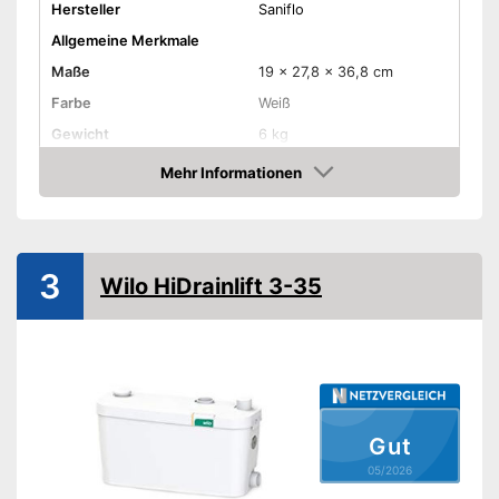
Hersteller
Saniflo
Allgemeine Merkmale
Maße
19 x 27,8 x 36,8 cm
Farbe
Weiß
Gewicht
6 kg
Leistung
400 W
Mehr Informationen
Amazon
Amazon Lieferzeit
siehe Anbieter
3
Wilo HiDrainlift 3-35
Gut
05/2026