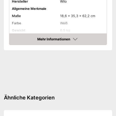
Hersteller
Wilo
Allgemeine Merkmale
Maße
18,6 x 35,3 x 62,2 cm
Farbe
Weiß
Gewicht
6,5 kg
Leistung
400 W
Mehr Informationen
Amazon
Amazon Lieferzeit
siehe Anbieter
Ähnliche Kategorien