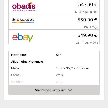
547.60 €
4 Tage
/
8.90 €
569.00 €
7 Tage
549.90 €
1 Tag
/
0.00 €
Hersteller
SFA
Allgemeine Merkmale
Maße
18,5 x 35,2 x 43,2 cm
Farbe
Weiß
Gewicht
6 kg
Leistung
400 W
Mehr Informationen
Amazon
Amazon Lieferzeit
siehe Anbieter