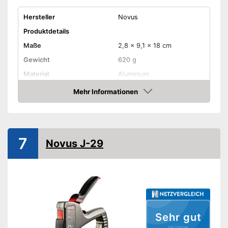
Hersteller
Novus
Produktdetails
Maße
2,8 x 9,1 x 18 cm
Gewicht
620 g
Material
Aluminium
Klammertyp
53F, 37
Mehr Informationen
Amazon
Amazon Lieferzeit
siehe Anbieter
7
Novus J-29
Sehr gut
05/2026