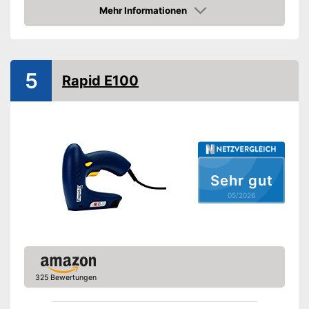
Klammertyp
Mehr Informationen
Amazon
Amazon Lieferzeit
siehe Anbieter
5
Rapid E100
Sehr gut
05/2026
325 Bewertungen