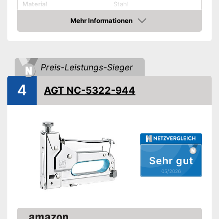
Material
Stahl
Klammertyp
G
Mehr Informationen
Amazon
Amazon Lieferzeit
siehe Anbieter
Preis-Leistungs-Sieger
4
AGT NC-5322-944
Sehr gut
05/2026