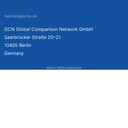
Netzvergleiche.de
GCN Global Comparison Network GmbH
Saarbrücker Straße 20–21
10405 Berlin
Germany
Mehr Informationen
Über uns
Impressum
Bildnachweise
Datenschutzerklärung
Netzvergleich Siegel
Brand Sponsoring