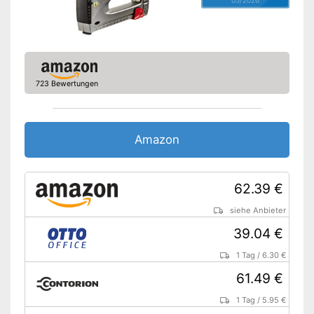
723 Bewertungen
Amazon
62.39 €
siehe Anbieter
39.04 €
1 Tag
/
6.30 €
61.49 €
1 Tag
/
5.95 €