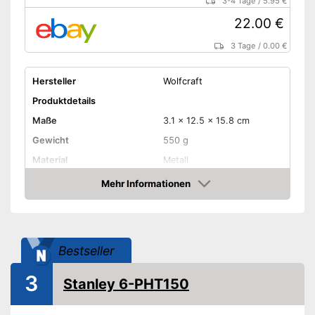
3-4 Tage
/
5.95 €
22.00 €
3 Tage
/
0.00 €
Hersteller
Wolfcraft
Produktdetails
Maße
3.1 x 12.5 x 15.8 cm
Gewicht
550 g
Material
Metall
Klammertyp
53
Mehr Informationen
Amazon
Amazon Lieferzeit
siehe Anbieter
Bestseller
3
Stanley 6-PHT150