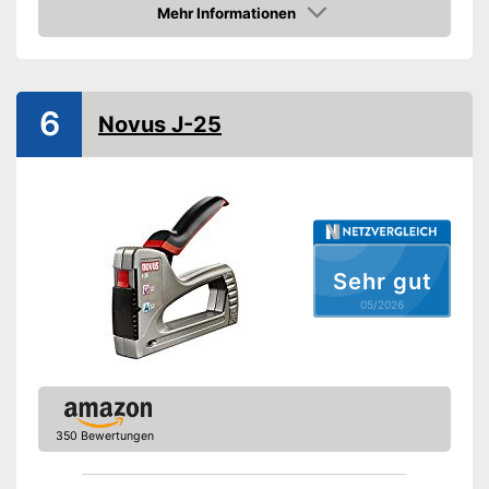
Klammertyp
53
Mehr Informationen
Amazon
Amazon Lieferzeit
siehe Anbieter
6
Novus J-25
Sehr gut
05/2026
350 Bewertungen