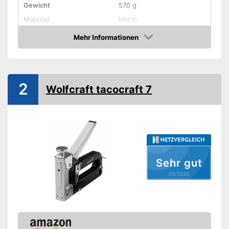
Gewicht
570 g
Material
Metall
Klammertyp
53
Mehr Informationen
Amazon
Amazon Lieferzeit
siehe Anbieter
2
Wolfcraft tacocraft 7
Sehr gut
05/2026