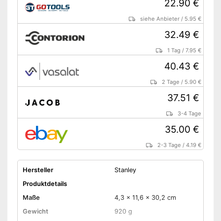
22.90 €
siehe Anbieter
/
5.95 €
32.49 €
1 Tag
/
7.95 €
40.43 €
2 Tage
/
5.90 €
37.51 €
3-4 Tage
35.00 €
2-3 Tage
/
4.19 €
Hersteller
Stanley
Produktdetails
Maße
4,3 x 11,6 x 30,2 cm
Gewicht
920 g