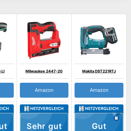
 LI
Milwaukee 2447-20
Makita DST221RTJ
Amazon
Amazon
ut
Sehr gut
Gut