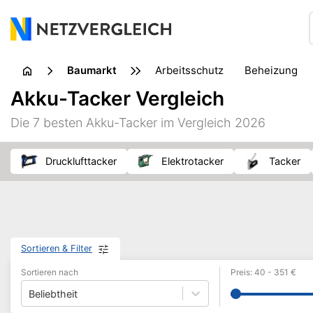
Baumarkt
Arbeitsschutz
Beheizung
Farben & Malerbedarf
Fors
Akku-Tacker Vergleich
Öfen & Kamine
Reinigungsgerät
Sägewerkzeug
Die 7 besten Akku-Tacker im Vergleich 2026
Transporthilfe
Werkstatt & Zubehör
Werkstatteinri
Drucklufttacker
Elektrotacker
Tacker
Sortieren & Filter
Sortieren nach
Preis
:
40
-
351
€
Beliebtheit