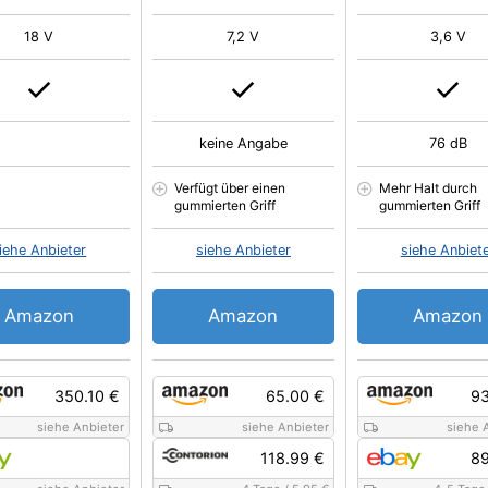
18 V
7,2 V
3,6 V
keine Angabe
76 dB
Verfügt über einen
Mehr Halt durch
gummierten Griff
gummierten Griff
iehe Anbieter
siehe Anbieter
siehe Anbiet
Amazon
Amazon
Amazon
350.10 €
65.00 €
93
siehe Anbieter
siehe Anbieter
siehe 
118.99 €
89