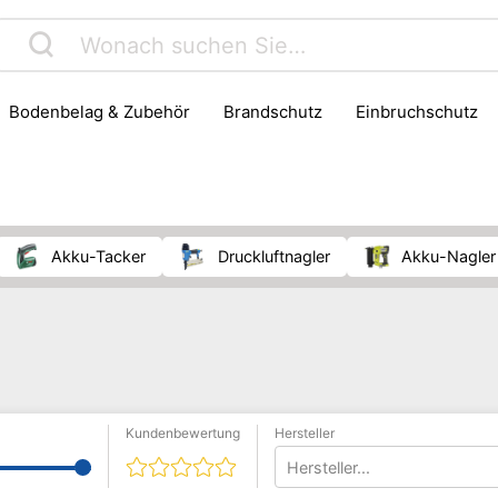
Bodenbelag & Zubehör
Brandschutz
Einbruchschutz
twerkzeug
Fräse
Hammer
Klima & Ventilatoren
Le
Sanitärinstallation
Schädlingsbekämpfung
Schleifmasc
chtung
Werkzeug
Werkzeugaufbewahrung
Zange
Akku-Tacker
Druckluftnagler
Akku-Nagler
Kundenbewertung
Hersteller
Hersteller...