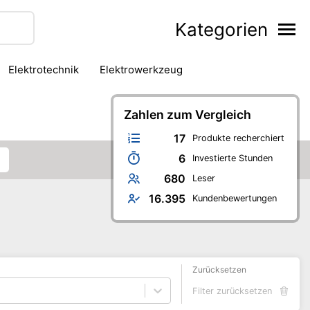
Kategorien
Elektrotechnik
Elektrowerkzeug
iter
Löten & Schweißen
Messtechnik
hinen
Schneidwerkzeug
Zahlen zum Vergleich
Tackerwerkzeug
17
Produkte recherchiert
6
Investierte Stunden
680
Leser
16.395
Kundenbewertungen
Zurücksetzen
Filter zurücksetzen