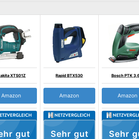
akita XTS01Z
Rapid BTX530
Bosch PTK 3,6
Amazon
Amazon
Amazon
ehr gut
Sehr gut
Sehr g