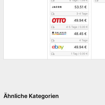
8 Tage
/
7.99 €
53.51 €
3-4 Tage
49.94 €
4-5 Tage
/
0.00 €
48.45 €
4 Tage
49.94 €
1 Tag
/
0.00 €
Ähnliche Kategorien