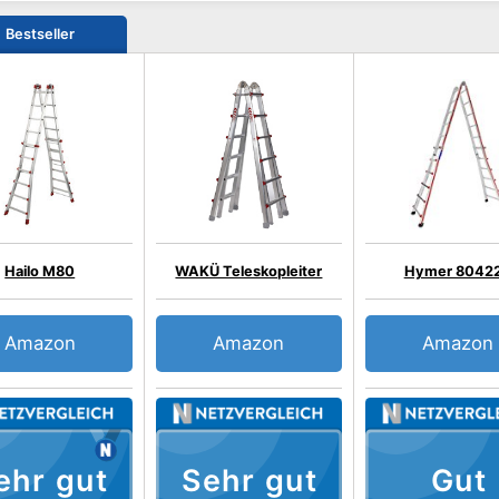
Bestseller
Hailo M80
WAKÜ Teleskopleiter
Hymer 8042
Amazon
Amazon
Amazon
ehr gut
Sehr gut
Gut