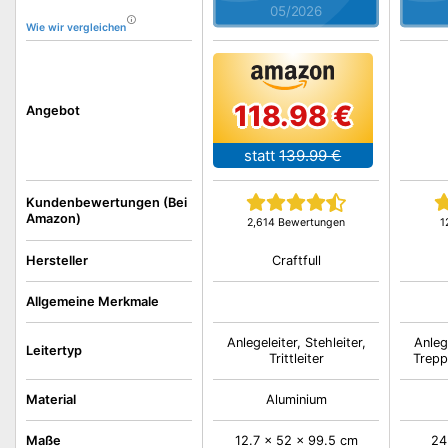
05/2026
Wie wir vergleichen
118.98 €
Angebot
statt
139.99 €
Kundenbewertungen (Bei
Amazon)
2,614 Bewertungen
1
Craftfull
Hersteller
Allgemeine Merkmale
Anlegeleiter, Stehleiter,
Anlege
Leitertyp
Trittleiter
Treppe
Material
Aluminium
Maße
12.7 x 52 x 99.5 cm
24