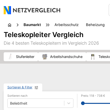
Baumarkt
Arbeitsschutz
Beheizung
Farben & Malerbedarf
Fors
Teleskopleiter Vergleich
Öfen & Kamine
Reinigungsgerät
Sägewerkzeug
Die 4 besten Teleskopleitern im Vergleich 2026
Transporthilfe
Werkstatt & Zubehör
Werkstatteinri
Stufenleiter
Arbeitshandschuhe
Telesk
Sortieren & Filter
Sortieren nach
Preis
:
118
-
738
€
Beliebtheit