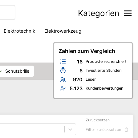
Kategorien
Elektrotechnik
Elektrowerkzeug
iter
Löten & Schweißen
Messtechnik
hinen
Schneidwerkzeug
Zahlen zum Vergleich
Tackerwerkzeug
16
Produkte recherchiert
6
Investierte Stunden
Schutzbrille
920
Leser
5.123
Kundenbewertungen
Zurücksetzen
Filter zurücksetzen