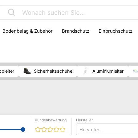
Bodenbelag & Zubehör
Brandschutz
Einbruchschutz
twerkzeug
Fräse
Hammer
Klima & Ventilatoren
Le
Sanitärinstallation
Schädlingsbekämpfung
Schleifmasc
chtung
Werkzeug
Werkzeugaufbewahrung
Zange
opleiter
Sicherheitsschuhe
Aluminiumleiter
Kundenbewertung
Hersteller
Hersteller...