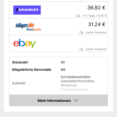
36.92 €
4-5 Tage
/
6.90 €
31.24 €
siehe Anbieter
siehe Anbieter
Stückzahl
40
Mitgelieferte Nennmaße
M5
Schneideisenhalter,
Gewindebohrerhalter,
Zubehör
Windeisen,
Schraubendreher
Amazon Lieferzeit
siehe Anbieter
Mehr Informationen
Amazon