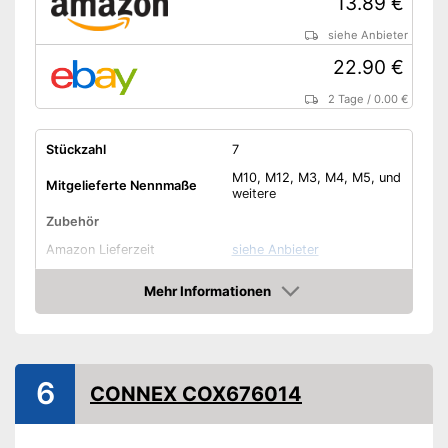
13.89 €
siehe Anbieter
22.90 €
2 Tage
/
0.00 €
Stückzahl
7
M10, M12, M3, M4, M5, und
Mitgelieferte Nennmaße
weitere
Zubehör
Amazon Lieferzeit
siehe Anbieter
Mehr Informationen
Amazon
6
CONNEX COX676014