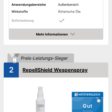
Anwendungsbereiche
Außenbereich
Wirkstoffe
Ätherische Öle
Sofortwirkung
Indoor
Mehr Informationen
Amazon
Outdoor
Menge
250 ml
Preis-Leistungs-Sieger
Zeitsparend durch
Sofortwirkung
Vorteile
2
RepellShield Wespenspray
Kann outdoor genutzt werden
Amazon Lieferzeit
siehe Anbieter
Gut
05/2026