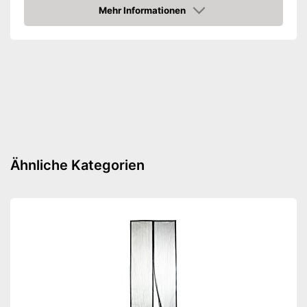
Indoor
Mehr Informationen
Amazon
Outdoor
Menge
100 ml
Schnelles Ergebnis dank
Sofortwirkung
Kann outdoor genutzt werden
Vorteile
Kann in Innenräumen genutzt
werden
Amazon Lieferzeit
siehe Anbieter
Ähnliche Kategorien