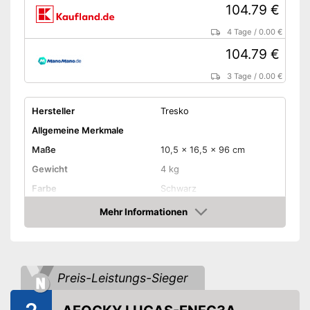
104.79 €
4 Tage
/
0.00 €
104.79 €
3 Tage
/
0.00 €
Hersteller
Tresko
Allgemeine Merkmale
Maße
10,5 x 16,5 x 96 cm
Gewicht
4 kg
Farbe
Schwarz
Material Gehäuse
Aluminium
Mehr Informationen
Amazon
Produkteigenschaften
Leistung
3.000 W
Steuerung per
Preis-Leistungs-Sieger
Fernbedienung
Steuerung per App