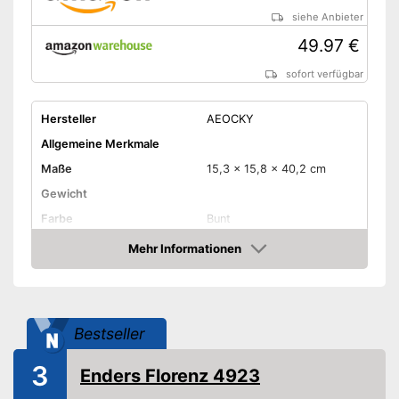
siehe Anbieter
49.97 €
sofort verfügbar
Hersteller
AEOCKY
Allgemeine Merkmale
Maße
15,3 x 15,8 x 40,2 cm
Gewicht
Farbe
Bunt
Material Gehäuse
Mehr Informationen
Amazon
Produkteigenschaften
Leistung
1.800 W
Steuerung per
Bestseller
Fernbedienung
Steuerung per App
3
Enders Florenz 4923
Steuerung per Taster