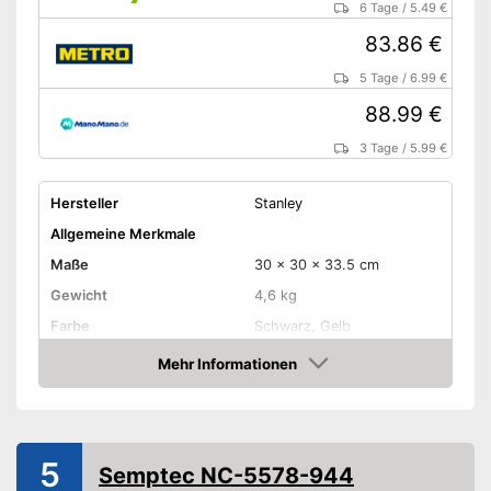
6 Tage
/
5.49 €
83.86 €
5 Tage
/
6.99 €
88.99 €
3 Tage
/
5.99 €
Hersteller
Stanley
Allgemeine Merkmale
Maße
30 x 30 x 33.5 cm
Gewicht
4,6 kg
Farbe
Schwarz, Gelb
Material Gehäuse
Stahl
Mehr Informationen
Amazon
Produkteigenschaften
Leistung
2.000 W
Steuerung per
5
Fernbedienung
Semptec NC-5578-944