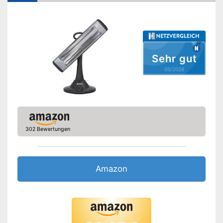
Thermostat
Anzahl Heizstufen
Sleep-Timer
Sehr gut
Überhitzungsschutz
05/2026
Display
Display vorhanden
Vorteile
Amazon Lieferzeit
siehe Anbieter
302 Bewertungen
Amazon