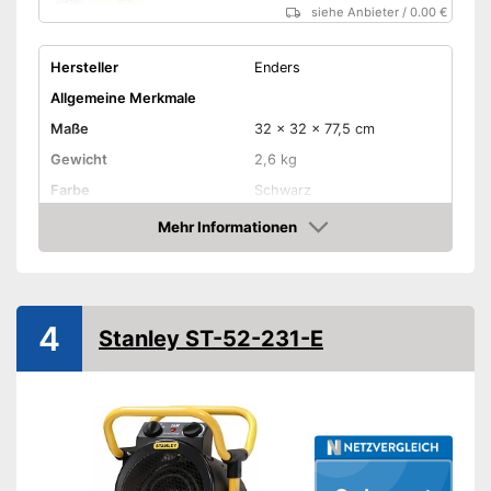
siehe Anbieter
/
0.00 €
Hersteller
Enders
Allgemeine Merkmale
Maße
32 x 32 x 77,5 cm
Gewicht
2,6 kg
Farbe
Schwarz
Material Gehäuse
Kunststoff
Mehr Informationen
Amazon
Produkteigenschaften
Leistung
900 W
Steuerung per
4
Fernbedienung
Stanley ST-52-231-E
Steuerung per App
Steuerung per Taster
Thermostat