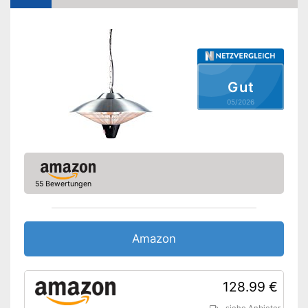
Steuerung per App
Steuerung per Taster
Thermostat
Gut
Anzahl Heizstufen
3
05/2026
Sleep-Timer
Überhitzungsschutz
Display
55 Bewertungen
Vorteile
Amazon Lieferzeit
siehe Anbieter
Amazon
128.99 €