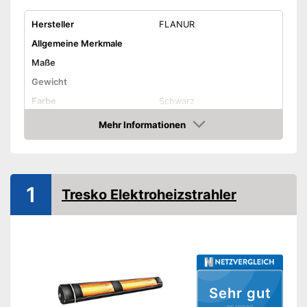
Hersteller
FLANUR
Allgemeine Merkmale
Maße
Gewicht
Farbe
Schwarz
Material Gehäuse
Mehr Informationen
Amazon
Produkteigenschaften
Leistung
1.500 W
Steuerung per
1
Fernbedienung
Tresko Elektroheizstrahler
Steuerung per App
Steuerung per Taster
Thermostat
Anzahl Heizstufen
Sehr gut
Sleep-Timer