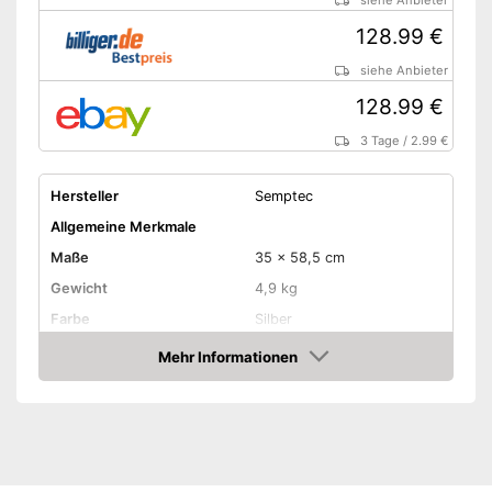
siehe Anbieter
128.99 €
siehe Anbieter
128.99 €
3 Tage
/
2.99 €
Hersteller
Semptec
Allgemeine Merkmale
Maße
35 x 58,5 cm
Gewicht
4,9 kg
Farbe
Silber
Material Gehäuse
Mehr Informationen
Amazon
Produkteigenschaften
Leistung
2.100 W
Steuerung per
Fernbedienung