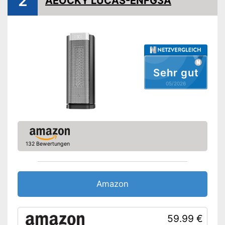
2
AEOCKY LUCAS-ENFG3A
Steuerung per Taster
Thermostat
Anzahl Heizstufen
3
Sleep-Timer
Überhitzungsschutz
Sehr gut
Display
05/2026
Vorteile
Amazon Lieferzeit
siehe Anbieter
132 Bewertungen
Amazon
59.99 €