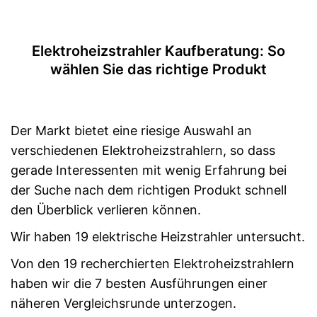
Steuerung per App
Steuerung per Taster
Elektroheizstrahler Kaufberatung: So
wählen Sie das richtige Produkt
Thermostat
Anzahl Heizstufen
Sleep-Timer
Der Markt bietet eine riesige Auswahl an
verschiedenen Elektroheizstrahlern, so dass
Überhitzungsschutz
gerade Interessenten mit wenig Erfahrung bei
Display
der Suche nach dem richtigen Produkt schnell
Vorteile
den Überblick verlieren können.
Amazon Lieferzeit
siehe Anbieter
Wir haben 19 elektrische Heizstrahler untersucht.
Von den 19 recherchierten Elektroheizstrahlern
haben wir die 7 besten Ausführungen einer
näheren Vergleichsrunde unterzogen.