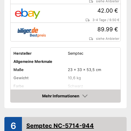
siehe Anbieter
42.00 €
3-4 Tage
/
9.50 €
89.99 €
siehe Anbieter
Hersteller
Semptec
Allgemeine Merkmale
Maße
23 x 33 x 53,5 cm
Gewicht
10,6 kg
Farbe
Schwarz
Material Gehäuse
Mehr Informationen
Amazon
Produkteigenschaften
Leistung
2.000 W
Steuerung per
6
Fernbedienung
Semptec NC-5714-944