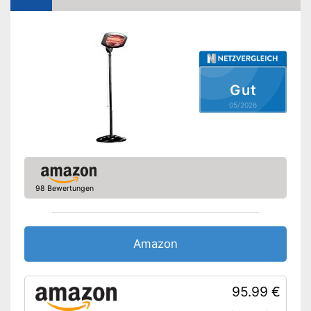
Steuerung per App
Steuerung per Taster
Thermostat
Gut
Anzahl Heizstufen
2
05/2026
Sleep-Timer
Überhitzungsschutz
Display
98 Bewertungen
Sicher dank des eingebauten
Vorteile
Überhitzungsschutzes
Amazon Lieferzeit
siehe Anbieter
Amazon
95.99 €