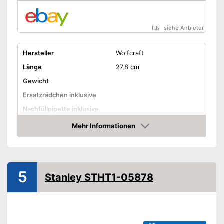
siehe Anbieter
Hersteller
Wolfcraft
Länge
27,8 cm
Gewicht
Ersatzrädchen inklusive
Nachfüllpipette inklusive
Nachteile
Mehr Informationen
Amazon
Amazon Lieferzeit
siehe Anbieter
5
Stanley STHT1-05878