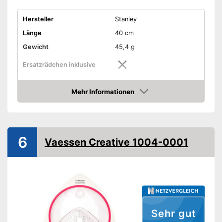
Hersteller
Stanley
Länge
40 cm
Gewicht
45,4 g
Ersatzrädchen inklusive
Nachfüllpipette inklusive
Mehr Informationen
Amazon
Keine Ersatzrädchen im
Lieferumfang
Nachteile
Ohne Nachfüllpipette
6
Amazon Lieferzeit
siehe Anbieter
Vaessen Creative 1004-0001
Sehr gut