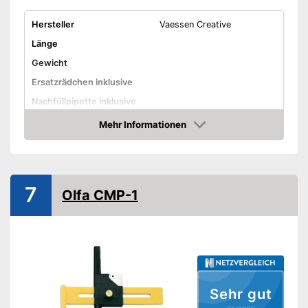
Hersteller
Vaessen Creative
Länge
Gewicht
Ersatzrädchen inklusive
Nachfüllpipette inklusive
Nachteile
Mehr Informationen
Amazon
Amazon Lieferzeit
siehe Anbieter
7
Olfa CMP-1
Sehr gut