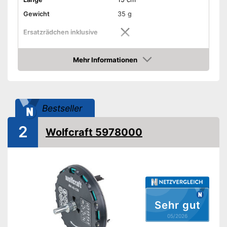
Gewicht
35 g
Ersatzrädchen inklusive
Nachfüllpipette inklusive
Mehr Informationen
Amazon
Keine Nachfüllpipette
enthalten
Nachteile
Keine Ersatzrädchen im
Lieferumfang
Bestseller
Amazon Lieferzeit
siehe Anbieter
2
Wolfcraft 5978000
Sehr gut
05/2026