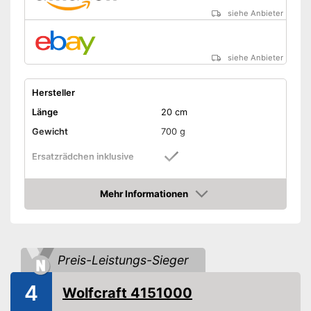
siehe Anbieter
siehe Anbieter
Hersteller
Länge
20 cm
Gewicht
700 g
Ersatzrädchen inklusive
Nachfüllpipette inklusive
Mehr Informationen
Amazon
Nachteile
Amazon Lieferzeit
siehe Anbieter
Preis-Leistungs-Sieger
4
Wolfcraft 4151000