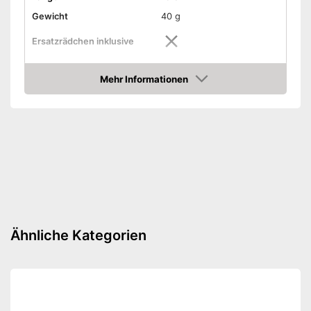
Gewicht
40 g
Ersatzrädchen inklusive
Nachfüllpipette inklusive
Mehr Informationen
Amazon
Nachfüllpipette nicht inklusive
Nachteile
Keine Ersatzrädchen im
Lieferumfang
Amazon Lieferzeit
siehe Anbieter
Ähnliche Kategorien