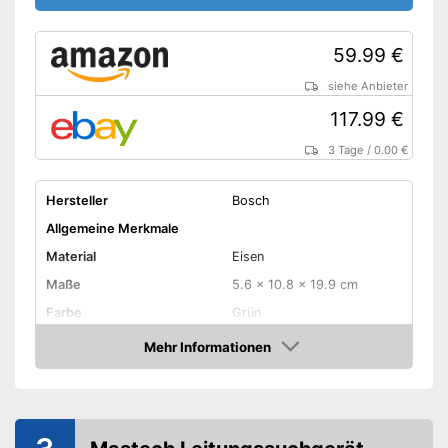
59.99 €
siehe Anbieter
117.99 €
3 Tage
/
0.00 €
Hersteller
Bosch
Allgemeine Merkmale
Material
Eisen
Maße
5.6 x 10.8 x 19.9 cm
Farbe
Grün
Gewicht
150 g
Mehr Informationen
Amazon
Produkteigenschaften
-
Stromführende Leitungen
-
Metall
Detektion von