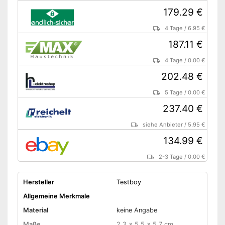
179.29 €
4 Tage
/
6.95 €
187.11 €
4 Tage
/
0.00 €
202.48 €
5 Tage
/
0.00 €
237.40 €
siehe Anbieter
/
5.95 €
134.99 €
2-3 Tage
/
0.00 €
Hersteller
Testboy
Allgemeine Merkmale
Material
keine Angabe
Maße
2,3 x 5,5 x 5,7 cm