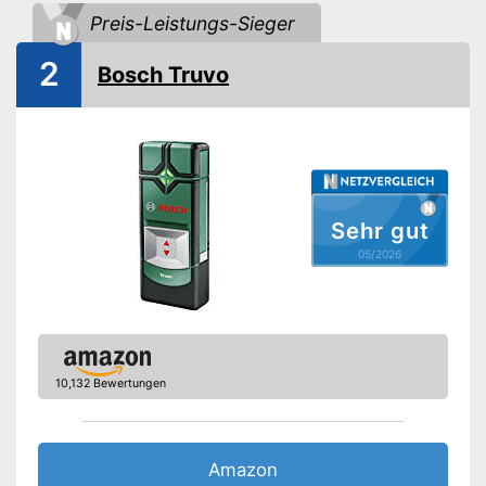
-
Kunststoff
Detektion von
Preis-Leistungs-Sieger
-
Holz
2
-
Stromführende Leitungen
Bosch Truvo
-
Netzteil
Stromversorgung
-
Lithium-Ionen-Akku
-
AA-Batterie
Batterien inklusive
Sehr gut
Optisches Signal
05/2026
Akustisches Signal
Mit Signalton
Vorteile
Warnsignal wird optisch
dargestellt
10,132 Bewertungen
Amazon Lieferzeit
siehe Anbieter
Amazon