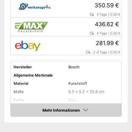
350.59 €
4 Tage
/
0.00 €
436.62 €
4 Tage
/
0.00 €
281.99 €
2-3 Tage
/
0.00 €
Hersteller
Bosch
Allgemeine Merkmale
Material
Kunststoff
Maße
8.5 x 9.2 x 20.6 cm
Farbe
Blau
Gewicht
500 g
Mehr Informationen
Amazon
Produkteigenschaften
-
Metall