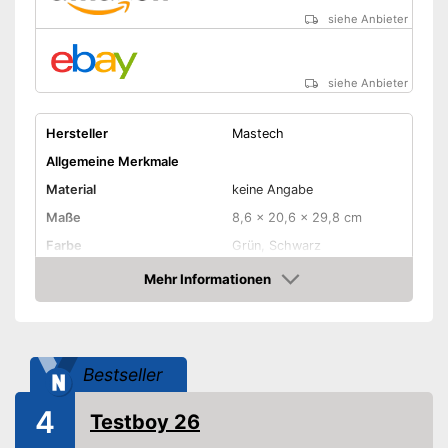
siehe Anbieter
siehe Anbieter
Hersteller
Mastech
Allgemeine Merkmale
Material
keine Angabe
Maße
8,6 x 20,6 x 29,8 cm
Farbe
Grün, Schwarz
Gewicht
703 g
Mehr Informationen
Amazon
Produkteigenschaften
Detektion von
-
Metall
Stromversorgung
Bestseller
Batterien inklusive
4
Testboy 26
Optisches Signal