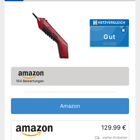
Akustisches Signal
Signale werden optisch
angezeigt
Vorteile
Warnt durch akustisches
Signal
Gut
Amazon Lieferzeit
siehe Anbieter
05/2026
164 Bewertungen
Amazon
129.99 €
siehe Anbieter