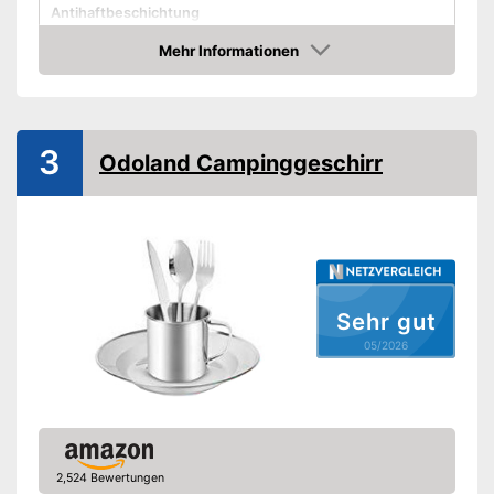
Antihaftbeschichtung
Mehr Informationen
Aufbewahrungstasche
Amazon
Spülmaschinengeeignet
-
Tasse
3
Odoland Campinggeschirr
Lieferumfang
-
Messer
-
Becher
Ist spülmaschinenfest
Vorteile
Amazon Lieferzeit
siehe Anbieter
Sehr gut
05/2026
2,524 Bewertungen