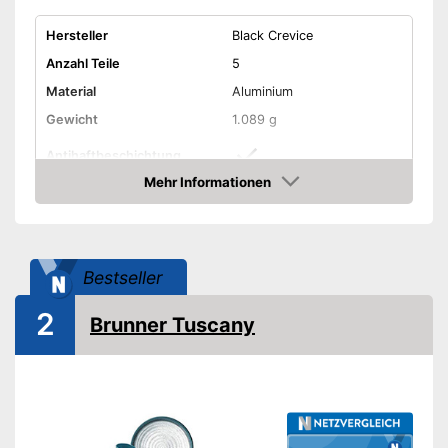
Hersteller
Black Crevice
Anzahl Teile
5
Material
Aluminium
Gewicht
1.089 g
Antihaftbeschichtung
Mehr Informationen
Aufbewahrungstasche
Amazon
Spülmaschinengeeignet
Bestseller
-
Gaskocher
Lieferumfang
-
Bratpfanne
2
Brunner Tuscany
Kann in der Spülmaschine
gereinigt werden
Vorteile
Kein Anhaften dank
Antihaftbeschichtung
Amazon Lieferzeit
siehe Anbieter