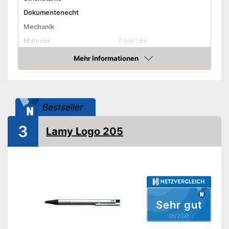
Dokumentenecht
Mechanik
Material
Edelstahl
Halteclip
Mehr Informationen
Amazon
Vorteile
Amazon Lieferzeit
siehe Anbieter
Bestseller
3
Lamy Logo 205
Sehr gut
05/2026