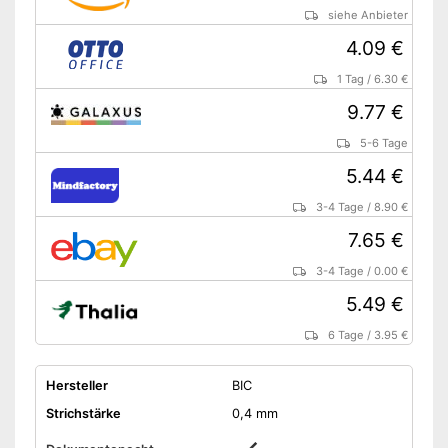
siehe Anbieter
4.09 €
1 Tag
/
6.30 €
9.77 €
5-6 Tage
5.44 €
3-4 Tage
/
8.90 €
7.65 €
3-4 Tage
/
0.00 €
5.49 €
6 Tage
/
3.95 €
Hersteller
BIC
Strichstärke
0,4 mm