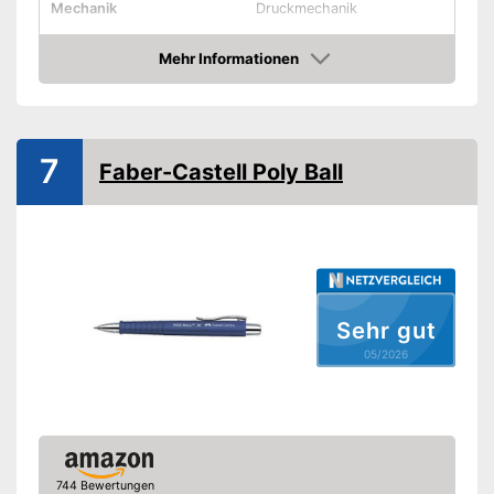
Mechanik
Druckmechanik
Material
Kunststoff
Mehr Informationen
Halteclip
Amazon
Schnell trocknende und nicht
Vorteile
korrigierbare Tinte
Amazon Lieferzeit
siehe Anbieter
7
Faber-Castell Poly Ball
Sehr gut
05/2026
744 Bewertungen