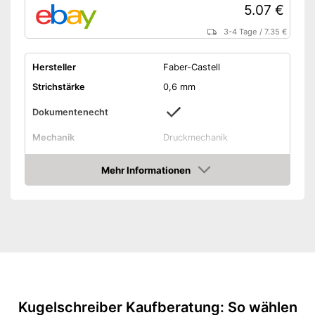
5.07 €
3-4 Tage
/
7.35 €
Hersteller
Faber-Castell
Strichstärke
0,6 mm
Dokumentenecht
Mechanik
Druckmechanik
Material
Kunststoff
Mehr Informationen
Halteclip
Amazon
Wisch- und radierbeständig
Vorteile
Amazon Lieferzeit
siehe Anbieter
Kugelschreiber Kaufberatung: So wählen