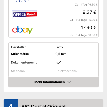
1 Tag
/
6.30 €
9.27 €
2-3 Tage
/
5.99 €
17.90 €
3-4 Tage
/
0.00 €
Hersteller
Lamy
Strichstärke
0,5 mm
Dokumentenecht
Mechanik
Druckmechanik
Material
Edelstahl
Mehr Informationen
Halteclip
Amazon
Wisch- und radierbeständig
Vorteile
Amazon Lieferzeit
siehe Anbieter
4
BIC Cristal Original