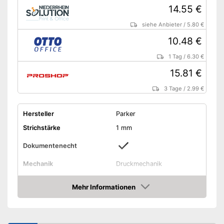
14.55 €
siehe Anbieter
/
5.80 €
10.48 €
1 Tag
/
6.30 €
15.81 €
3 Tage
/
2.99 €
Hersteller
Parker
Strichstärke
1 mm
Dokumentenecht
Mechanik
Druckmechanik
Material
Edelstahl
Mehr Informationen
Halteclip
Amazon
Schnell trocknende und nicht
Vorteile
korrigierbare Tinte