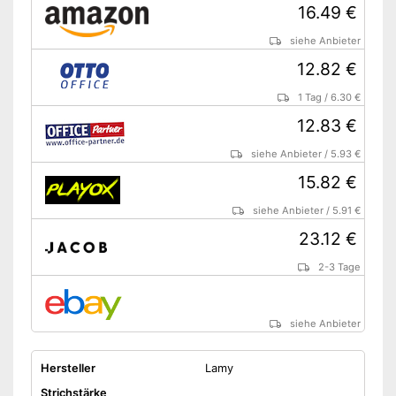
16.49 €
siehe Anbieter
12.82 €
1 Tag
/
6.30 €
12.83 €
siehe Anbieter
/
5.93 €
15.82 €
siehe Anbieter
/
5.91 €
23.12 €
2-3 Tage
siehe Anbieter
Hersteller
Lamy
Strichstärke