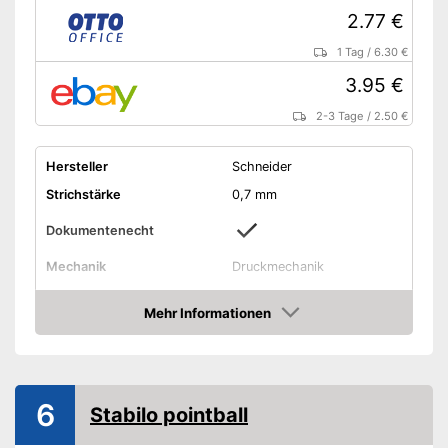
2.77 €
1 Tag
/
6.30 €
3.95 €
2-3 Tage
/
2.50 €
Hersteller
Schneider
Strichstärke
0,7 mm
Dokumentenecht
Mechanik
Druckmechanik
Material
Kunststoff
Mehr Informationen
Halteclip
Amazon
Wisch- und radierbeständig
Vorteile
Amazon Lieferzeit
siehe Anbieter
6
Stabilo pointball