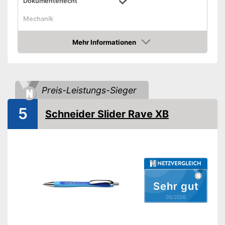
Dokumentenecht
Mechanik
Material
Kunststoff
Mehr Informationen
Halteclip
Amazon
Schnell trocknende und nicht
Vorteile
korrigierbare Tinte
Amazon Lieferzeit
siehe Anbieter
Preis-Leistungs-Sieger
5
Schneider Slider Rave XB
Sehr gut
05/2026