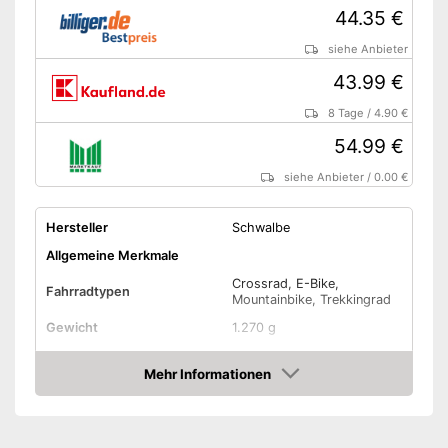
44.35 €
siehe Anbieter
43.99 €
8 Tage
/
4.90 €
54.99 €
siehe Anbieter
/
0.00 €
Hersteller
Schwalbe
Allgemeine Merkmale
Crossrad, E-Bike,
Fahrradtypen
Mountainbike, Trekkingrad
Gewicht
1.270 g
Belastbarkeit maximal
125 kg
Mehr Informationen
Reifentyp
Drahtreifen
Amazon
Amazon Lieferzeit
siehe Anbieter