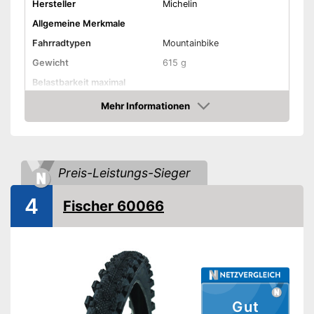
Hersteller
Michelin
Allgemeine Merkmale
Fahrradtypen
Mountainbike
Gewicht
615 g
Belastbarkeit maximal
Reifentyp
Faltreifen
Mehr Informationen
Amazon
Amazon Lieferzeit
siehe Anbieter
Preis-Leistungs-Sieger
4
Fischer 60066
Gut