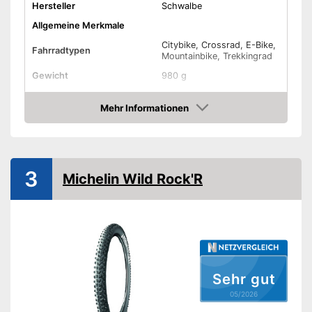
Hersteller
Schwalbe
Allgemeine Merkmale
Citybike, Crossrad, E-Bike,
Fahrradtypen
Mountainbike, Trekkingrad
Gewicht
980 g
Belastbarkeit maximal
121 kg
Mehr Informationen
Reifentyp
Drahtreifen
Amazon
Amazon Lieferzeit
siehe Anbieter
3
Michelin Wild Rock'R
Sehr gut
05/2026