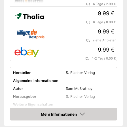
6 Tage
/
2.99 €
9.99 €
6 Tage
/
0.00 €
9.99 €
siehe Anbieter
9.99 €
1-2 Tag
/
0.00 €
Hersteller
S. Fischer Verlag
Allgemeine Informationen
Autor
Sam McBratney
Herausgeber
S. Fischer Verlag
Weitere Eigenschaften
Typ
Gebunden
Mehr Informationen
Amazon
Anzahl Seiten
32