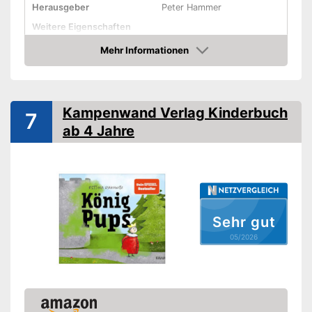
Herausgeber
Peter Hammer
Weitere Eigenschaften
Typ
Gebunden
Mehr Informationen
Amazon
Anzahl Seiten
24
Weitere Informationen
Kampenwand Verlag Kinderbuch
Bilder
7
ab 4 Jahre
Illustrator
Wolf Erlbruch
Amazon Lieferzeit
siehe Anbieter
Sehr gut
05/2026