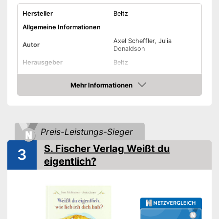
Hersteller
Beltz
Allgemeine Informationen
Axel Scheffler, Julia
Autor
Donaldson
Herausgeber
Beltz
Weitere Eigenschaften
Mehr Informationen
Typ
Gebunden
Amazon
Anzahl Seiten
30
Weitere Informationen
Preis-Leistungs-Sieger
Bilder
S. Fischer Verlag Weißt du
3
Illustrator
Axel Scheffler
eigentlich?
Amazon Lieferzeit
siehe Anbieter