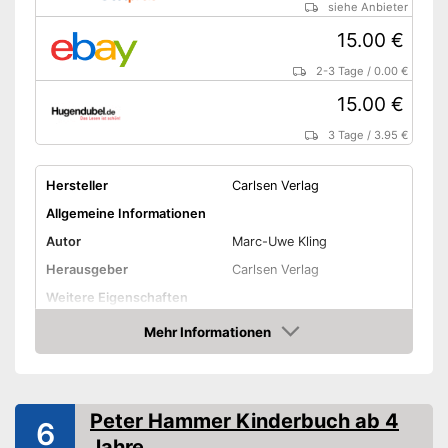
siehe Anbieter
15.00 €
2-3 Tage
/
0.00 €
15.00 €
3 Tage
/
3.95 €
Hersteller
Carlsen Verlag
Allgemeine Informationen
Autor
Marc-Uwe Kling
Herausgeber
Carlsen Verlag
Weitere Eigenschaften
Typ
Gebunden
Mehr Informationen
Amazon
Anzahl Seiten
48
Weitere Informationen
Peter Hammer Kinderbuch ab 4
Bilder
6
Jahre