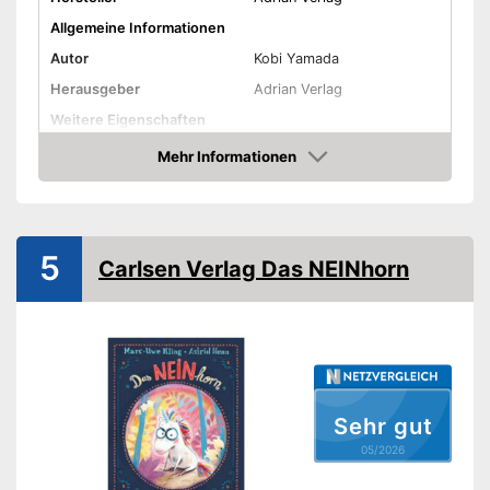
Allgemeine Informationen
Autor
Kobi Yamada
Herausgeber
Adrian Verlag
Weitere Eigenschaften
Typ
Gebunden
Mehr Informationen
Amazon
Anzahl Seiten
44
Weitere Informationen
Bilder
5
Carlsen Verlag Das NEINhorn
Illustrator
Amazon Lieferzeit
siehe Anbieter
Sehr gut
05/2026