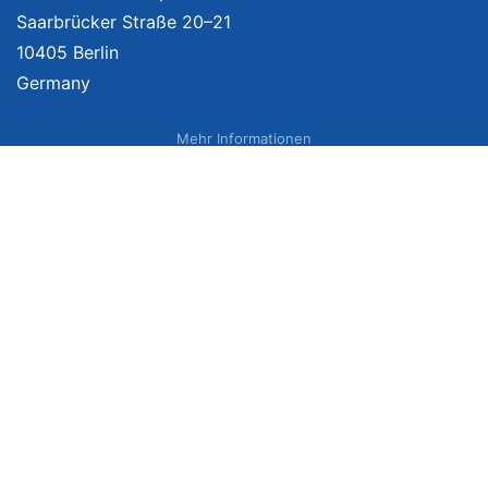
Saarbrücker Straße 20–21
10405 Berlin
Germany
Mehr Informationen
Über uns
Impressum
Bildnachweise
Datenschutzerklärung
Netzvergleich Siegel
Brand Sponsoring
Wir vergleichen Produkte unabhängig. Dabei verlinken wir auf ausgewählte
Onlineshops und erhalten ggf. eine Vergütung, wenn Sie auf diese Links
klicken. Weitere Informationen finden Sie
hier
. Preise inkl. MwSt., ggf. zzgl.
Versand. Angaben zu Lieferzeiten und Versandkosten können von