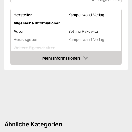
3 Tage
/
3.95 €
Hersteller
Kampenwand Verlag
Allgemeine Informationen
Autor
Bettina Rakowitz
Herausgeber
Kampenwand Verlag
Weitere Eigenschaften
Typ
Gebunden
Mehr Informationen
Amazon
Anzahl Seiten
28
Weitere Informationen
Bilder
Illustrator
Amazon Lieferzeit
siehe Anbieter
Ähnliche Kategorien