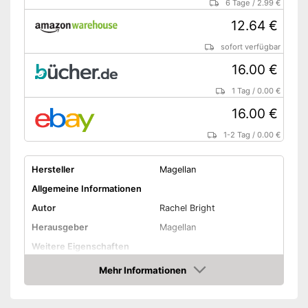
6 Tage
/
2.99 €
12.64 €
sofort verfügbar
16.00 €
1 Tag
/
0.00 €
16.00 €
1-2 Tag
/
0.00 €
Hersteller
Magellan
Allgemeine Informationen
Autor
Rachel Bright
Herausgeber
Magellan
Weitere Eigenschaften
Typ
Gebunden
Mehr Informationen
Amazon
Anzahl Seiten
32
Weitere Informationen