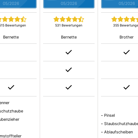
05/2026
05/2026
05/2026
515 Bewertungen
531 Bewertungen
355 Bewertung
Bernette
Bernette
Brother
renner
schutzhaube
-
Pinsel
ubenzieher
-
Staubschutzhaub
-
Ablaufscheiben
mstoffteller