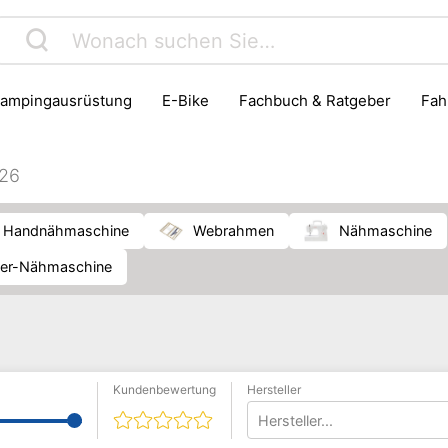
Campingausrüstung
E-Bike
Fachbuch & Ratgeber
Fa
Instrumentenzubehör
Jagd
Kinder- & Jugendbuch
Reiseführer
Reisegepäck
Roller
Schreibwaren & 
026
Handnähmaschine
Webrahmen
Nähmaschine
ter-Nähmaschine
Kundenbewertung
Hersteller
Hersteller...