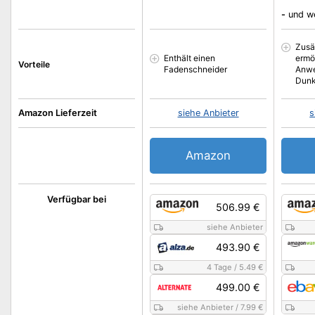
-
und w
Zusä
Enthält einen
ermö
Vorteile
Fadenschneider
Anwe
Dunk
Amazon Lieferzeit
siehe Anbieter
s
Amazon
Verfügbar bei
506.99 €
siehe Anbieter
493.90 €
4 Tage
/
5.49 €
499.00 €
siehe Anbieter
/
7.99 €