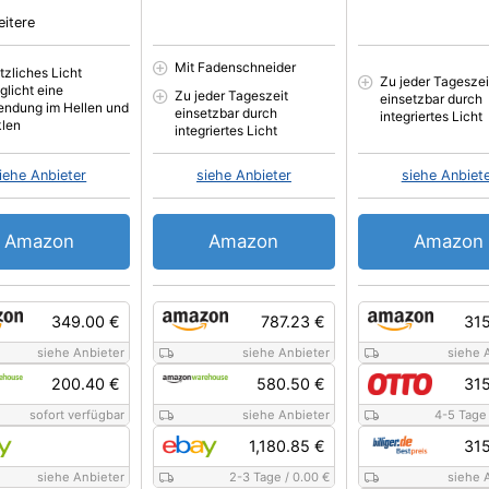
eitere
Mit Fadenschneider
tzliches Licht
Zu jeder Tageszei
glicht eine
Zu jeder Tageszeit
einsetzbar durch
ndung im Hellen und
einsetzbar durch
integriertes Licht
len
integriertes Licht
iehe Anbieter
siehe Anbieter
siehe Anbiet
Amazon
Amazon
Amazon
349.00 €
787.23 €
315
siehe Anbieter
siehe Anbieter
siehe 
200.40 €
580.50 €
315
sofort verfügbar
siehe Anbieter
4-5 Tage
1,180.85 €
315
siehe Anbieter
2-3 Tage
/
0.00 €
siehe 