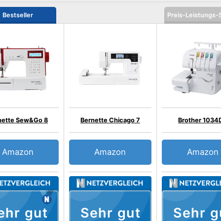
Bestseller
Preis-Leistungs-
nette Sew&Go 8
Bernette Chicago 7
Brother 1034
Amazon
Amazon
Amazon
ehr gut
Sehr gut
Sehr g