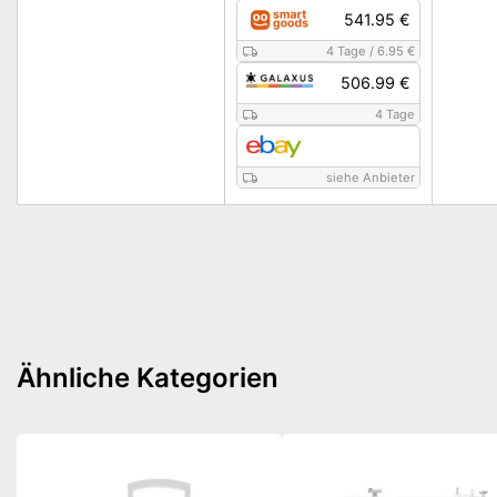
541.95 €
4 Tage
/
6.95 €
506.99 €
4 Tage
siehe Anbieter
Ähnliche Kategorien