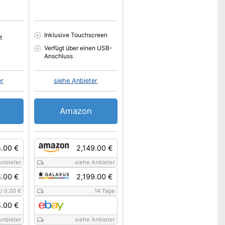
Inklusive Touchscreen
t
Verfügt über einen USB-
Anschluss
er
siehe Anbieter
Amazon
.00 €
2,149.00 €
Anbieter
siehe Anbieter
.00 €
2,199.00 €
/
0.00 €
14 Tage
.00 €
Anbieter
siehe Anbieter