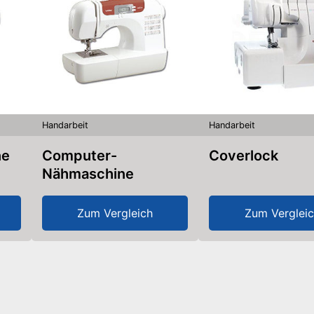
Handarbeit
Handarbeit
ne
Computer-
Coverlock
Nähmaschine
Zum Vergleich
Zum Verglei