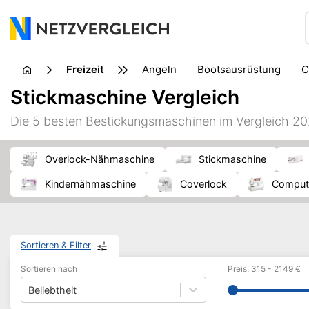
Freizeit
Angeln
Bootsausrüstung
Fahrradzubehör
Handarbeit
Stickmaschine Vergleich
Musikinstrument
Outdoor
Parkspiele
Picknick
Die 5 besten Bestickungsmaschinen im Vergleich 2
Wandern
Wissenschaft
Zelt
Overlock-Nähmaschine
Stickmaschine
Kindernähmaschine
Coverlock
Compu
Sortieren & Filter
Sortieren nach
Preis
:
315
-
2149
€
Beliebtheit