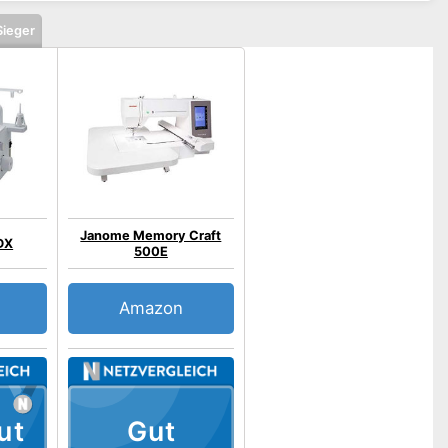
Sieger
Janome Memory Craft
DX
500E
Amazon
ut
Gut