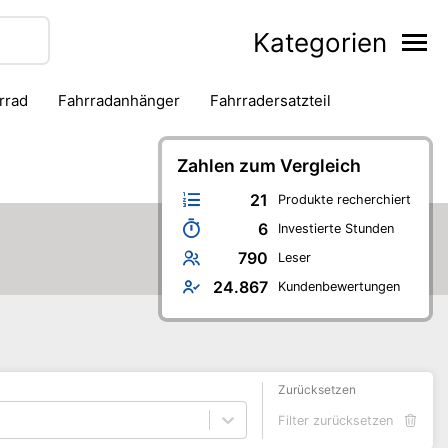
Kategorien
hrrad
Fahrradanhänger
Fahrradersatzteil
Kneipenspiele
Koch- & Backbuch
Malen & Basteln
Bürobedarf
Schule
Zahlen zum Vergleich
Selbstverteidigung
Skaten
21
Produkte recherchiert
6
Investierte Stunden
790
Leser
24.867
Kundenbewertungen
Zurücksetzen
Filter zurücksetzen