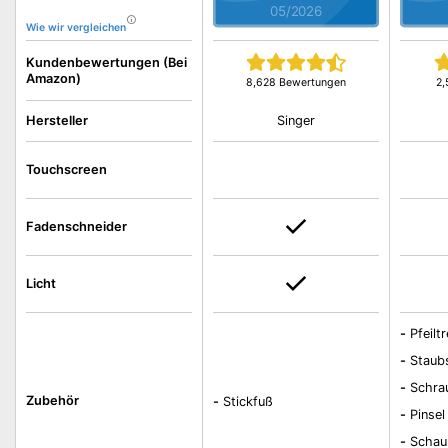
05/2026
Wie wir vergleichen
Kundenbewertungen (Bei
Amazon)
8,628 Bewertungen
2,
Singer
Hersteller
Touchscreen
Fadenschneider
Licht
-
Pfeilt
-
Staub
-
Schra
Zubehör
-
Stickfuß
-
Pinsel
-
Schau