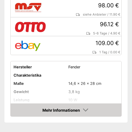
98.00 €
siehe Anbieter
/
11.90 €
96.12 €
5-6 Tage
/
4.90 €
109.00 €
1 Tag
/
0.00 €
Hersteller
Fender
Charakteristika
Maße
14,6 x 26 x 28 cm
Gewicht
3,8 kg
Leistung
10 W
Anzahl Lautsprecher
1
Mehr Informationen
Amazon
-
Treble
-
Bass