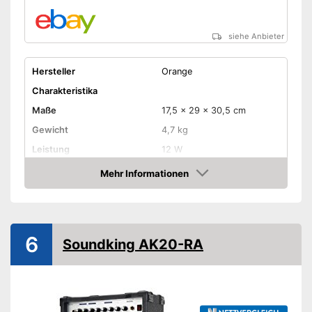
siehe Anbieter
Hersteller
Orange
Charakteristika
Maße
17,5 x 29 x 30,5 cm
Gewicht
4,7 kg
Leistung
12 W
Anzahl Lautsprecher
12
Mehr Informationen
Amazon
-
Middle
-
Treble
-
Kanal
Regler
6
Soundking AK20-RA
-
Volume
-
Bass
-
und weitere
Griff