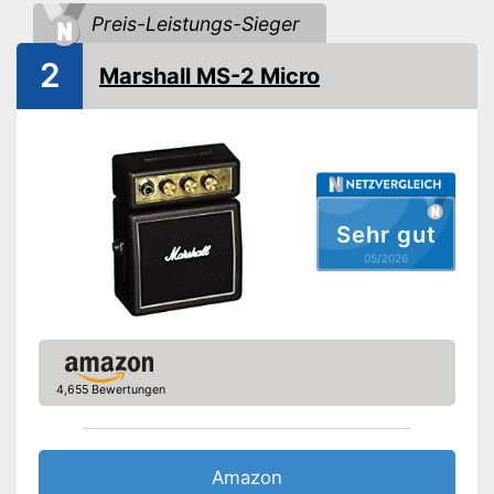
-
Gain
Regler
Preis-Leistungs-Sieger
-
Kanal
-
Reverb
2
Marshall MS-2 Micro
-
und weitere
Griff
Kopfhörer-Anschluss
Verfügt über einen Kopfhörer-
Sehr gut
Anschluss
Vorteile
05/2026
Ist mit einem Griff ausgestattet
Amazon Lieferzeit
siehe Anbieter
4,655 Bewertungen
Amazon