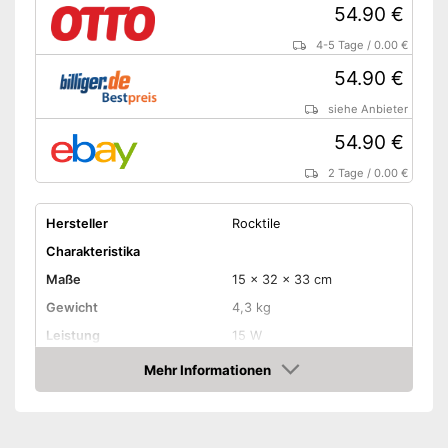
54.90 €
4-5 Tage
/
0.00 €
54.90 €
siehe Anbieter
54.90 €
2 Tage
/
0.00 €
Hersteller
Rocktile
Charakteristika
Maße
15 x 32 x 33 cm
Gewicht
4,3 kg
Leistung
15 W
Anzahl Lautsprecher
Mehr Informationen
Amazon
-
Treble
-
Middle
Regler
-
Volume