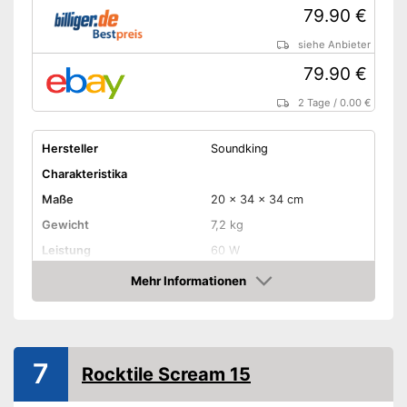
79.90 €
siehe Anbieter
79.90 €
2 Tage
/
0.00 €
Hersteller
Soundking
Charakteristika
Maße
20 x 34 x 34 cm
Gewicht
7,2 kg
Leistung
60 W
Anzahl Lautsprecher
Mehr Informationen
Amazon
-
Treble
-
Bass
-
Kanal
Regler
7
Rocktile Scream 15
-
Volume
-
Gain