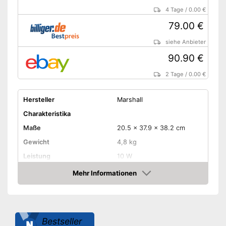
4 Tage
/
0.00 €
79.00 €
siehe Anbieter
90.90 €
2 Tage
/
0.00 €
Hersteller
Marshall
Charakteristika
Maße
20.5 x 37.9 x 38.2 cm
Gewicht
4,8 kg
Leistung
10 W
Anzahl Lautsprecher
Mehr Informationen
Amazon
-
Volume
-
Reverb
-
Bass
Regler
Bestseller
-
Middle