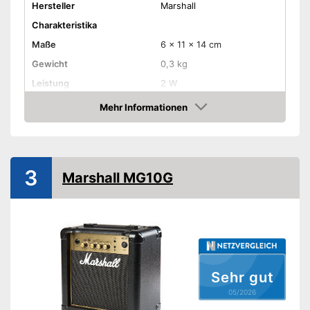
Hersteller
Marshall
Charakteristika
Maße
6 x 11 x 14 cm
Gewicht
0,3 kg
Leistung
2 W
Anzahl Lautsprecher
Mehr Informationen
Amazon
-
Gain
-
Volume
-
Treble
Regler
3
Marshall MG10G
-
Kanal
-
Reverb
-
und weitere
Griff
Kopfhörer-Anschluss
Sehr gut
Verfügt über einen Kopfhörer-
Vorteile
05/2026
Anschluss