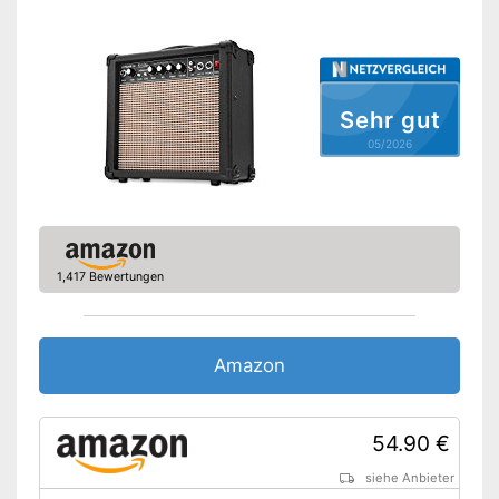
-
Reverb
Griff
Kopfhörer-Anschluss
Sehr gut
05/2026
Verfügt über einen Kopfhörer-
Anschluss
Vorteile
Ist mit einem Griff ausgestattet
Amazon Lieferzeit
siehe Anbieter
1,417 Bewertungen
Amazon
54.90 €
siehe Anbieter