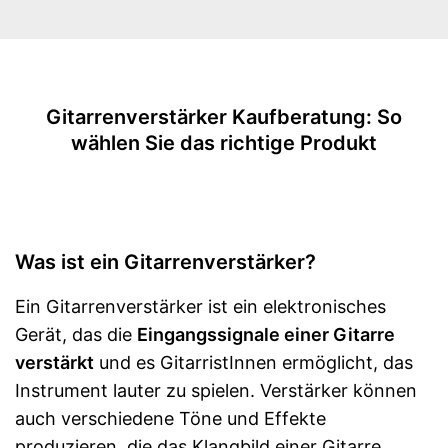
-
Bass
-
Gain
Griff
Gitarrenverstärker Kaufberatung: So
Kopfhörer-Anschluss
wählen Sie das richtige Produkt
Verfügt über einen Kopfhörer-
Vorteile
Anschluss
Amazon Lieferzeit
siehe Anbieter
Was ist ein Gitarrenverstärker?
Ein Gitarrenverstärker ist ein elektronisches
Gerät, das die
Eingangssignale einer Gitarre
verstärkt
und es GitarristInnen ermöglicht, das
Instrument lauter zu spielen. Verstärker können
auch verschiedene Töne und Effekte
produzieren, die das Klangbild einer Gitarre