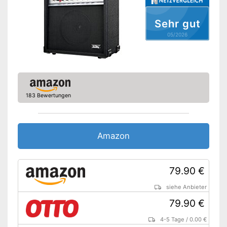
Kopfhörer-Anschluss
Sehr gut
05/2026
Verfügt über einen Kopfhörer-
Vorteile
Anschluss
Amazon Lieferzeit
siehe Anbieter
183 Bewertungen
Amazon
79.90 €
siehe Anbieter
79.90 €
4-5 Tage
/
0.00 €