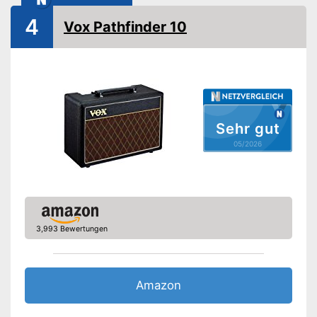
-
Gain
4
Vox Pathfinder 10
-
und weitere
Griff
Kopfhörer-Anschluss
Mit einem Kopfhörer-
Sehr gut
Vorteile
Anschluss ausgestattet
05/2026
Amazon Lieferzeit
siehe Anbieter
3,993 Bewertungen
Amazon