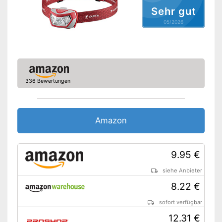
Batterien erforderlich
Sehr gut
05/2026
Batterien inklusive
Aufbewahrungstasche
LED-Lampe verwendbar
Akkubetrieben
336 Bewertungen
Aufbewahrungstasche im
Vorteile
Lieferumfang enthalten
Gut vor Wasser geschützt
Amazon
Praktisch mit Stirnband
Amazon Lieferzeit
siehe Anbieter
9.95 €
siehe Anbieter
8.22 €
sofort verfügbar
12.31 €