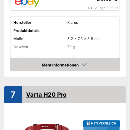
3 Tage
/
0.00 €
Hersteller
Klarus
Produktdetails
Maße
5.2 x 7.3 x 8.5 cm
Gewicht
70 g
LED-Lampe
Mehr Informationen
Anzahl Lichtmodi
5
Amazon
Lichtstärke maximal
440 lm
Stirnband
7
Varta H20 Pro
Wasserdicht
Akkubetrieben
Akkulaufzeit
70 h