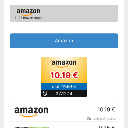
Praktisch mit Stirnband
Antrieb per Akku
3,197 Bewertungen
Vorteile
Wasserdichtes Material
Funktioniert mit LED-Lampe
Amazon Lieferzeit
siehe Anbieter
Amazon
10.19 €
statt
11.99 €
b
37:12:13
10.19 €
siehe Anbieter
9.25 €