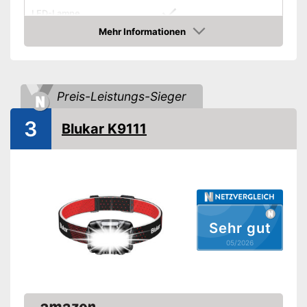
LED-Lampe
Mehr Informationen
Anzahl Lichtmodi
1
Amazon
Lichtstärke maximal
300 lm
Stirnband
Preis-Leistungs-Sieger
Wasserdicht
3
Blukar K9111
Akkubetrieben
Akkulaufzeit
203,9 h
Batterien erforderlich
Batterien inklusive
Sehr gut
05/2026
Aufbewahrungstasche
Funktioniert mit LED-Lampe
Stromversorgung über Akku
Vorteile