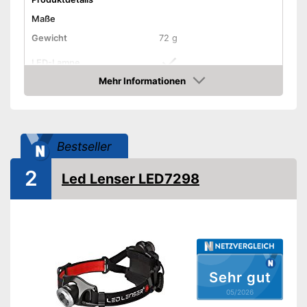
Maße
Gewicht
72 g
LED-Lampe
Mehr Informationen
Anzahl Lichtmodi
5
Amazon
Lichtstärke maximal
650 lm
Stirnband
Bestseller
Wasserdicht
2
Led Lenser LED7298
Akkubetrieben
Akkulaufzeit
30 h
Batterien erforderlich
Batterien inklusive
Sehr gut
05/2026
Aufbewahrungstasche