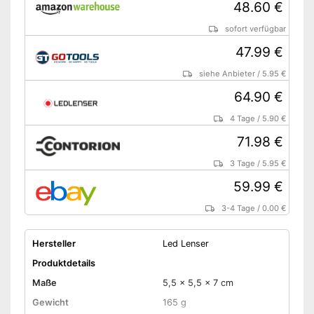
48.60 €
sofort verfügbar
47.99 €
siehe Anbieter
/
5.95 €
64.90 €
4 Tage
/
5.90 €
71.98 €
3 Tage
/
5.95 €
59.99 €
3-4 Tage
/
0.00 €
Hersteller
Led Lenser
Produktdetails
Maße
5,5 x 5,5 x 7 cm
Gewicht
165 g