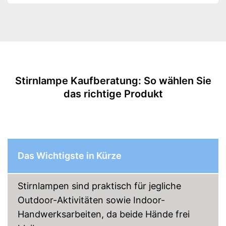
Stirnband
Wasserdicht
Akkubetrieben
Akkulaufzeit
88.3 h
Stirnlampe Kaufberatung: So wählen Sie
Batterien erforderlich
das richtige Produkt
Batterien inklusive
Aufbewahrungstasche
Aufbewahrungstasche
Das Wichtigste in Kürze
ermöglicht die problemlose
Mitnahme
Vorteile
Gut vor Wasser geschützt
Stirnlampen sind praktisch für jegliche
Mit Stirnband
Outdoor-Aktivitäten sowie Indoor-
Amazon Lieferzeit
siehe Anbieter
Handwerksarbeiten, da beide Hände frei