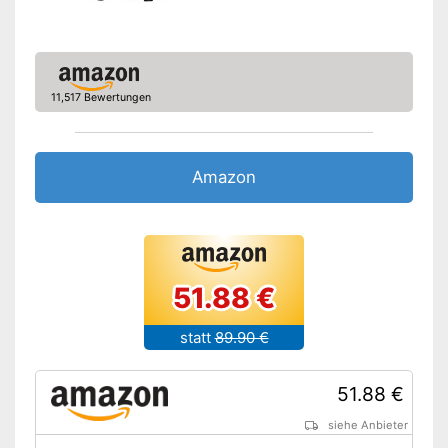
Praktisch mit Stirnband
Ist wasserdicht
Vorteile
Akkubetrieben
11,517 Bewertungen
Funktioniert mit LED-Lampe
Amazon Lieferzeit
siehe Anbieter
Amazon
51.88 €
statt
89.90 €
51.88 €
siehe Anbieter