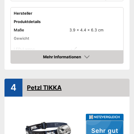
Hersteller
Produktdetails
Maße
3.9 x 4.4 x 6.3 cm
Gewicht
LED-Lampe
Mehr Informationen
Anzahl Lichtmodi
8
Amazon
Lichtstärke maximal
2.000 lm
Stirnband
4
Petzl TIKKA
Wasserdicht
Akkubetrieben
Akkulaufzeit
Batterien erforderlich
Batterien inklusive
Sehr gut