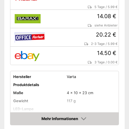
5 Tage
/
5.99 €
14.08 €
siehe Anbieter
20.22 €
2-3 Tage
/
5.99 €
14.50 €
3 Tage
/
0.00 €
Hersteller
Varta
Produktdetails
Maße
4 x 10 x 23 cm
Gewicht
117 g
LED-Lampe
Anzahl Lichtmodi
3
Mehr Informationen
Amazon
Lichtstärke maximal
200 lm