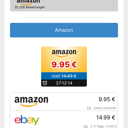
Ist wasserdicht
20,328 Bewertungen
Praktisch mit Stirnband
Amazon Lieferzeit
siehe Anbieter
Amazon
9.95 €
statt
14.45 €
b
37:12:13
9.95 €
siehe Anbieter
14.99 €
2-3 Tage
/
0.00 €