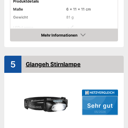
Produktdetails
Maße
6 x 11 x 11 cm
Gewicht
81 g
LED-Lampe
Mehr Informationen
Anzahl Lichtmodi
2
Amazon
Lichtstärke maximal
300 lm
Stirnband
5
Glangeh Stirnlampe
Wasserdicht
Akkubetrieben
Akkulaufzeit
169,9 h
Batterien erforderlich
Sehr gut
05/2026
Batterien inklusive
Aufbewahrungstasche