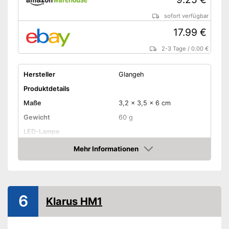
sofort verfügbar
17.99 €
2-3 Tage
/
0.00 €
Hersteller
Glangeh
Produktdetails
Maße
3,2 x 3,5 x 6 cm
Gewicht
60 g
LED-Lampe
Anzahl Lichtmodi
4
Mehr Informationen
Amazon
Lichtstärke maximal
210 lm
Stirnband
Wasserdicht
6
Klarus HM1
Akkubetrieben
Akkulaufzeit
25,5 h