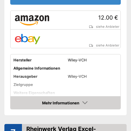
12.00 €
siehe Anbieter
siehe Anbieter
Hersteller
Wiley-VCH
Allgemeine Informationen
Herausgeber
Wiley-VCH
Zielgruppe
Weitere Eigenschaften
Maße
Mehr Informationen
Amazon
Amazon Lieferzeit
siehe Anbieter
Rheinwerk Verlag Excel-