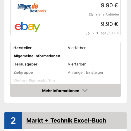
9.90 €
siehe Anbieter
9.90 €
2-3 Tage
/
0.00 €
Hersteller
Vierfarben
Allgemeine Informationen
Herausgeber
Vierfarben
Zielgruppe
Anfänger, Einsteiger
Weitere Eigenschaften
Maße
Mehr Informationen
Amazon
Amazon Lieferzeit
siehe Anbieter
2
Markt + Technik Excel-Buch