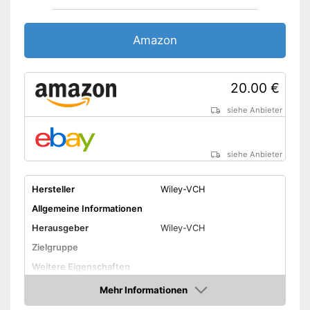
Amazon
20.00 €
siehe Anbieter
siehe Anbieter
Hersteller
Wiley-VCH
Allgemeine Informationen
Herausgeber
Wiley-VCH
Zielgruppe
Weitere Eigenschaften
Maße
Mehr Informationen
Amazon
Amazon Lieferzeit
siehe Anbieter