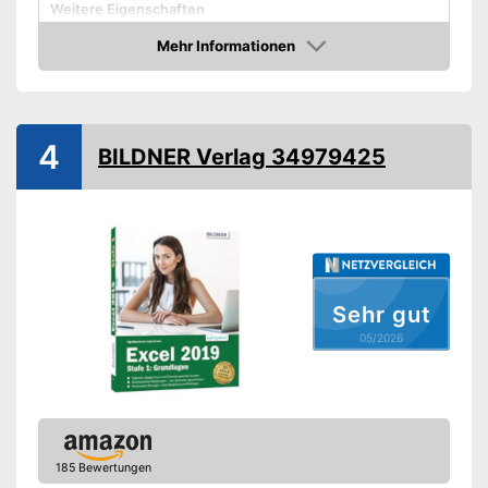
Weitere Eigenschaften
Maße
5,8 x 18,9 x 24,1 cm
Mehr Informationen
Amazon
Amazon Lieferzeit
siehe Anbieter
4
BILDNER Verlag 34979425
Sehr gut
05/2026
185 Bewertungen