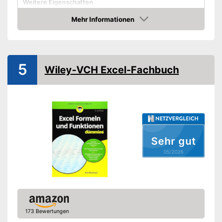
Weitere Eigenschaften
Maße
Mehr Informationen
Amazon
Amazon Lieferzeit
siehe Anbieter
5
Wiley-VCH Excel-Fachbuch
Sehr gut
05/2026
173 Bewertungen