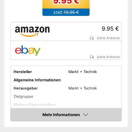
9.95 €
statt
19.95 €
9.95 €
siehe Anbieter
siehe Anbieter
Hersteller
Markt + Technik
Allgemeine Informationen
Herausgeber
Markt + Technik
Zielgruppe
Weitere Eigenschaften
Maße
5.2 x 17 x 24.3 cm
Mehr Informationen
Amazon
Amazon Lieferzeit
siehe Anbieter