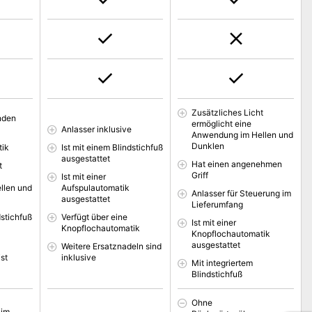
Zusätzliches Licht
anden
ermöglicht eine
Anlasser inklusive
Anwendung im Hellen und
Dunklen
tik
Ist mit einem Blindstichfuß
ausgestattet
Hat einen angenehmen
t
Griff
Ist mit einer
llen und
Aufspulautomatik
Anlasser für Steuerung im
ausgestattet
Lieferumfang
dstichfuß
Verfügt über eine
Ist mit einer
Knopflochautomatik
Knopflochautomatik
ausgestattet
Weitere Ersatznadeln sind
st
inklusive
Mit integriertem
Blindstichfuß
Ohne
 im