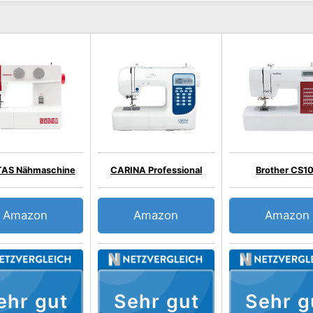
TAS Nähmaschine
CARINA Professional
Brother CS1
Amazon
Amazon
Amazon
ehr gut
Sehr gut
Sehr g