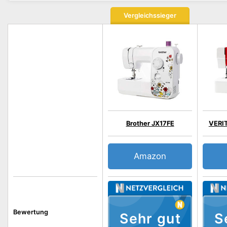
Vergleichssieger
Brother JX17FE
VERI
Amazon
Bewertung
Sehr gut
S