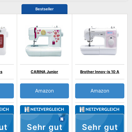
Bestseller
0s
CARINA Junior
Brother Innov-is 10 A
Amazon
Amazon
ut
Sehr gut
Sehr gut