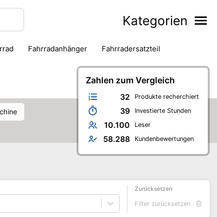
Kategorien
hrrad
Fahrradanhänger
Fahrradersatzteil
Kneipenspiele
Koch- & Backbuch
Malen & Basteln
Bürobedarf
Schule
Zahlen zum Vergleich
Selbstverteidigung
Skaten
32
Produkte recherchiert
39
Investierte Stunden
chine
10.100
Leser
58.288
Kundenbewertungen
Zurücksetzen
Filter zurücksetzen