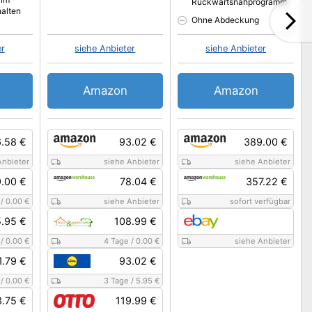
Rückwärtsnähprogramm
halten
Ohne Abdeckung
er
siehe Anbieter
siehe Anbieter
Amazon
Amazon
.58 €
93.02 €
389.00 €
Anbieter
siehe Anbieter
siehe Anbieter
.00 €
78.04 €
357.22 €
/
0.00 €
siehe Anbieter
sofort verfügbar
.95 €
108.99 €
/
0.00 €
4 Tage
/
0.00 €
siehe Anbieter
1.79 €
93.02 €
/
0.00 €
3 Tage
/
5.95 €
3.75 €
119.99 €