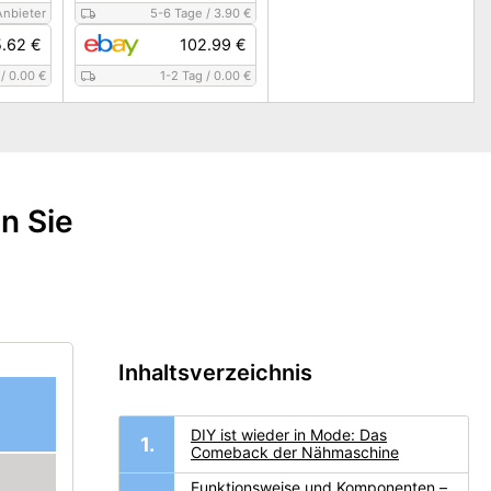
Anbieter
5-6 Tage
/
3.90 €
5.62 €
102.99 €
/
0.00 €
1-2 Tag
/
0.00 €
n Sie
Inhaltsverzeichnis
DIY ist wieder in Mode: Das
Comeback der Nähmaschine
Funktionsweise und Komponenten –