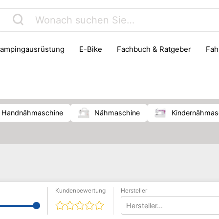
Campingausrüstung
E-Bike
Fachbuch & Ratgeber
Fa
Instrumentenzubehör
Jagd
Kinder- & Jugendbuch
Reiseführer
Reisegepäck
Roller
Schreibwaren & 
Handnähmaschine
Nähmaschine
Kindernähmas
Kundenbewertung
Hersteller
Hersteller...