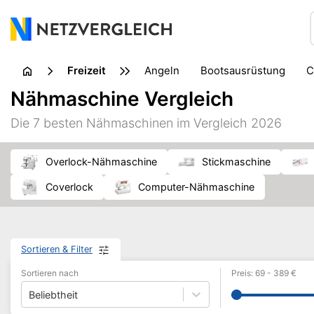
Freizeit
Angeln
Bootsausrüstung
Fahrradzubehör
Handarbeit
Nähmaschine Vergleich
Musikinstrument
Outdoor
Parkspiele
Picknick
Die 7 besten Nähmaschinen im Vergleich 2026
Wandern
Wissenschaft
Zelt
Overlock-Nähmaschine
Stickmaschine
Coverlock
Computer-Nähmaschine
Sortieren & Filter
Sortieren nach
Preis
:
69
-
389
€
Beliebtheit