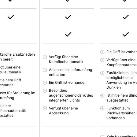
Ein Griff ist vorh
tzliche Ersatznadeln
Verfügt über eine
n bereit
Verfügt über eine
Knopflochautomatik
Knopflochautoma
ügt über eine
Anlasser im Lieferumfang
pulautomatik
Zusätzliches Lich
enthalten
ermöglicht eine
it einem Griff
Ein Griff ist vorhanden
Anwendung im He
estattet
Dunklen
Besonders
sser für Steuerung im
augenschonend dank des
Ist mit einem Blin
erumfang
integrierten Lichts
ausgestattet
it einer
Verfügt über eine
Funktion zum
flochautomatik
Abdeckung
Rückwärtsnähen i
estattet
vorhanden
Kein Kantenlineal