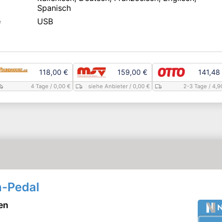
Spanisch
e
USB
118,00 €
159,00 €
141,48
4 Tage
/ 0,00 €
siehe Anbieter
/ 0,00 €
2-3 Tage
/ 4,9
n-Pedal
en