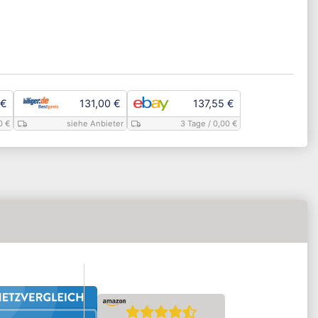
 €
131,00 €
137,55 €
0 €
siehe Anbieter
3 Tage
/ 0,00 €