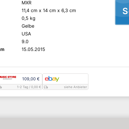
MXR
S
11,4 cm x 14 cm x 6,3 cm
0,5 kg
Gelbe
USA
9.0
um
15.05.2015
109,00 €
1-2 Tag
/ 0,00 €
siehe Anbieter