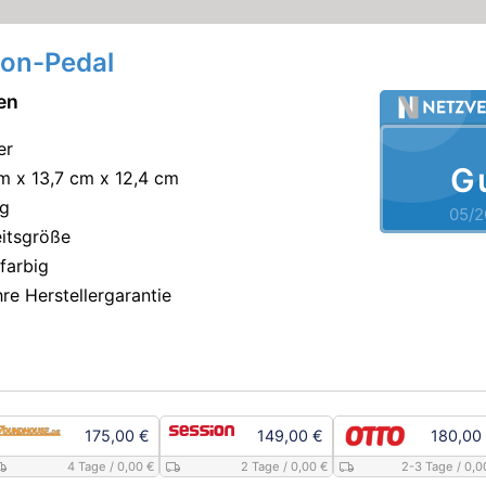
ion-Pedal
en
er
G
cm x 13,7 cm x 12,4 cm
kg
05/2
eitsgröße
farbig
re Herstellergarantie
175,00 €
149,00 €
180,00
4 Tage
/ 0,00 €
2 Tage
/ 0,00 €
2-3 Tage
/ 0,0