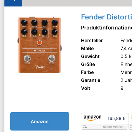
Fender Distort
Produktinformation
Hersteller
Fend
Maße
7,4 
Gewicht
0,5 
Größe
Einh
Farbe
Mehr
Garantie
2 Jah
Volt
9
165,88 €
siehe Anbieter