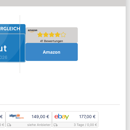
41 Bewertungen
ut
026
 €
149,00 €
177,00 €
0 €
siehe Anbieter
3 Tage
/ 0,00 €