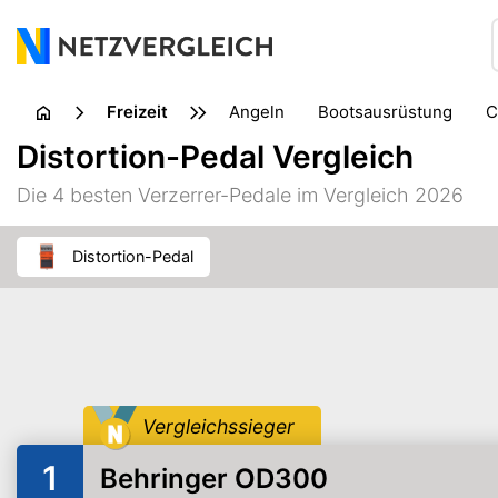
Freizeit
Angeln
Bootsausrüstung
Fahrradzubehör
Handarbeit
Distortion-Pedal Vergleich
Musikinstrument
Outdoor
Parkspiele
Picknick
Die 4 besten Verzerrer-Pedale im Vergleich 2026
Wandern
Wissenschaft
Zelt
Distortion-Pedal
Vergleichssieger
1
Behringer OD300