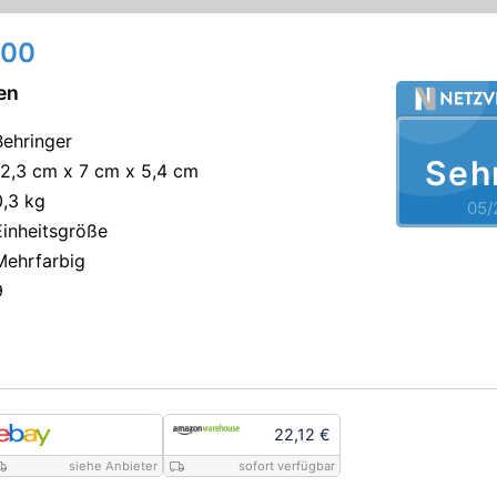
300
en
Behringer
Seh
12,3 cm x 7 cm x 5,4 cm
0,3 kg
05/
Einheitsgröße
Mehrfarbig
9
22,12 €
siehe Anbieter
sofort verfügbar