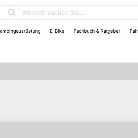
Campingausrüstung
E-Bike
Fachbuch & Ratgeber
Fa
Instrumentenzubehör
Jagd
Kinder- & Jugendbuch
Reiseführer
Reisegepäck
Roller
Schreibwaren & 