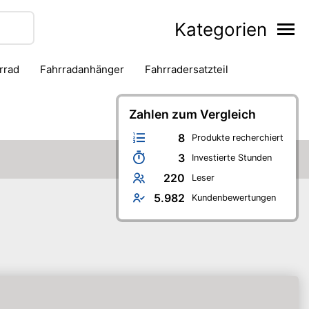
Kategorien
hrrad
Fahrradanhänger
Fahrradersatzteil
Kneipenspiele
Koch- & Backbuch
Malen & Basteln
Bürobedarf
Schule
Zahlen zum Vergleich
Selbstverteidigung
Skaten
8
Produkte recherchiert
3
Investierte Stunden
220
Leser
5.982
Kundenbewertungen