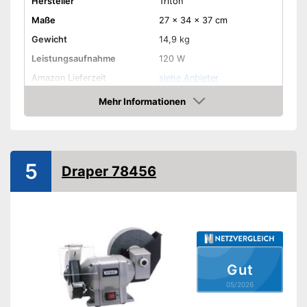
Hersteller
Triton
Maße
27 x 34 x 37 cm
Gewicht
14,9 kg
Leistungsaufnahme
120 W
Amazon Lieferzeit
siehe Anbieter
Mehr Informationen
Amazon
5
Draper 78456
Gut
05/2026