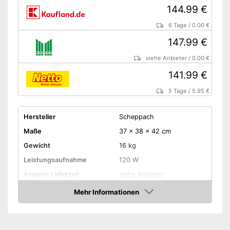
144.99 €
6 Tage
/
0.00 €
147.99 €
siehe Anbieter
/
0.00 €
141.99 €
5 Tage
/
5.95 €
Hersteller
Scheppach
Maße
37 x 38 x 42 cm
Gewicht
16 kg
Leistungsaufnahme
120 W
Amazon Lieferzeit
siehe Anbieter
Mehr Informationen
Amazon