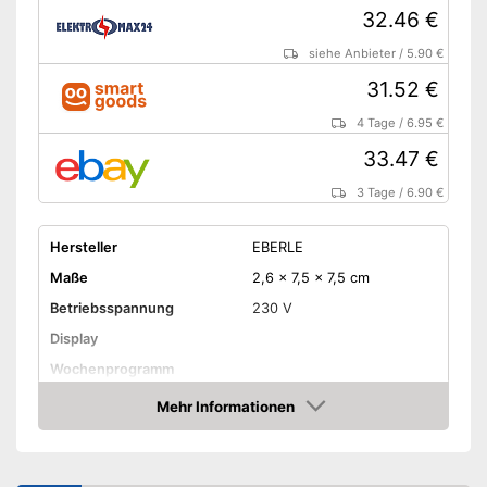
32.46 €
siehe Anbieter
/
5.90 €
31.52 €
4 Tage
/
6.95 €
33.47 €
3 Tage
/
6.90 €
Hersteller
EBERLE
Maße
2,6 x 7,5 x 7,5 cm
Betriebsspannung
230 V
Display
Wochenprogramm
Mehr Informationen
Frostschutzsicherung
Amazon
Mit Frostschutzsicherung
Vorteile
Amazon Lieferzeit
siehe Anbieter