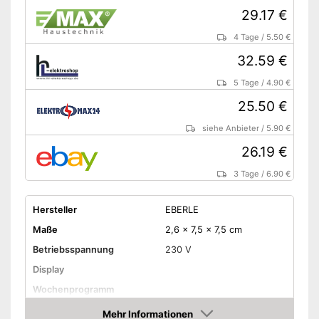
29.17 €
4 Tage
/
5.50 €
32.59 €
5 Tage
/
4.90 €
25.50 €
siehe Anbieter
/
5.90 €
26.19 €
3 Tage
/
6.90 €
Hersteller
EBERLE
Maße
2,6 x 7,5 x 7,5 cm
Betriebsspannung
230 V
Display
Wochenprogramm
Mehr Informationen
Frostschutzsicherung