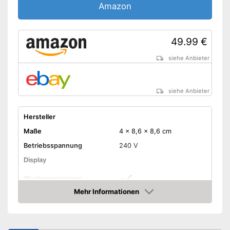
Amazon
49.99 €
siehe Anbieter
siehe Anbieter
Hersteller
Maße
4 x 8,6 x 8,6 cm
Betriebsspannung
240 V
Display
Wochenprogramm
Mehr Informationen
Frostschutzsicherung
Amazon
Hat eine
Vorteile
Frostschutzsicherung