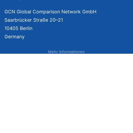
GCN Global Comparison Network GmbH
Saarbrücker Straße 20–21
10405 Berlin
Germany
Mehr Informationen
Über uns
Impressum
Bildnachweise
Datenschutzerklärung
Netzvergleich Siegel
Brand Sponsoring
Wir vergleichen Produkte unabhängig. Dabei verlinken wir auf ausgewählte