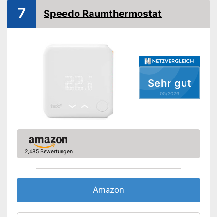
7
Speedo Raumthermostat
Amazon Lieferzeit
siehe Anbieter
Sehr gut
05/2026
2,485 Bewertungen
Amazon