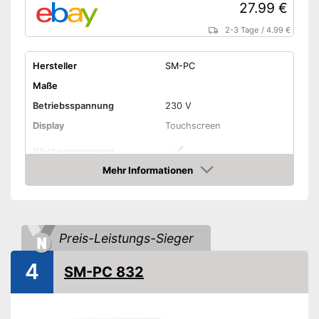
27.99 €
2-3 Tage
/
4.99 €
Hersteller
SM-PC
Maße
Betriebsspannung
230 V
Display
Touchscreen
Wochenprogramm
Mehr Informationen
Frostschutzsicherung
Amazon
Unterscheidet zwischen
Arbeitstagen und
Vorteile
Wochenende
Preis-Leistungs-Sieger
Amazon Lieferzeit
siehe Anbieter
4
SM-PC 832