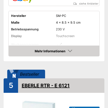
siehe Anbieter
Hersteller
SM-PC
Maße
4 x 8.5 x 9.5 cm
Betriebsspannung
230 V
Display
Touchscreen
Wochenprogramm
Mehr Informationen
Frostschutzsicherung
Amazon
Verschiedene Tage
Vorteile
programmierbar
Amazon Lieferzeit
siehe Anbieter
Bestseller
5
EBERLE RTR - E 6121