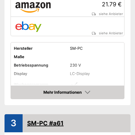
21.79 €
siehe Anbieter
siehe Anbieter
Hersteller
SM-PC
Maße
Betriebsspannung
230 V
Display
LC-Display
Wochenprogramm
Mehr Informationen
Frostschutzsicherung
Amazon
Verschiedene Modi
Vorteile
programmierbar
Amazon Lieferzeit
siehe Anbieter
3
SM-PC #a61