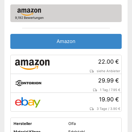
Ist mit Ersatzklingen
Vorteile
ausgestattet
Einfache Anwendung durch
rutschfesten Griff
9,192 Bewertungen
Amazon Lieferzeit
siehe Anbieter
Amazon
22.00 €
siehe Anbieter
29.99 €
1 Tag
/
7.95 €
19.90 €
3 Tage
/
3.90 €
Hersteller
Olfa
Material Klinge
Edelstahl