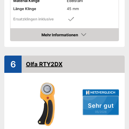
Material Klinge
Edelstahl
Länge Klinge
45 mm
Ersatzklingen inklusive
-
Kurven
Klingenschnitt
Mehr Informationen
-
Gerade
Amazon
Rutschfester Griff
Ergonomischer Griff
6
Olfa RTY2DX
Schneidematte inklusive
Aufhängeöse
Für Linkshänder geeignet
Sehr gut
Gewicht
140 g
05/2026
Mit spezieller Eignung für
Linkshänder