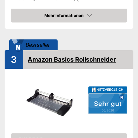
-
Kurven
Klingenschnitt
Mehr Informationen
-
Gerade
Amazon
Rutschfester Griff
Ergonomischer Griff
Bestseller
3
Schneidematte inklusive
Amazon Basics Rollschneider
Aufhängeöse
Für Linkshänder geeignet
Gewicht
70 g
Sehr gut
Besonders gut geeignet für
Linkshänder
05/2026
Vorteile
Einfache Anwendung durch
rutschfesten Griff
Amazon Lieferzeit
siehe Anbieter