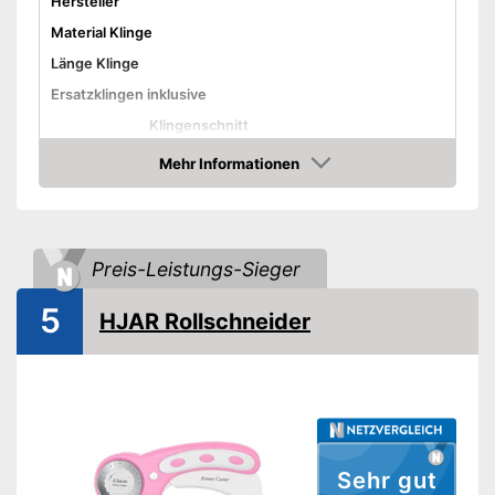
Hersteller
Material Klinge
Länge Klinge
Ersatzklingen inklusive
Klingenschnitt
Rutschfester Griff
Mehr Informationen
Amazon
Ergonomischer Griff
Schneidematte inklusive
Aufhängeöse
Preis-Leistungs-Sieger
Für Linkshänder geeignet
5
Gewicht
1.207 g
HJAR Rollschneider
Vorteile
Amazon Lieferzeit
siehe Anbieter
Sehr gut