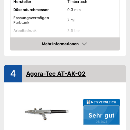
Hersteller
Timbertech
Düsendurchmesser
0,3 mm
Fassungsvermögen
7 ml
Farbtank
Arbeitsdruck
3,5 bar
Zubehör
Mehr Informationen
Kompressor
Amazon
Luftschlauch
4
Agora-Tec AT-AK-02
Durchmesser Schlauch
0,2 Zoll
Reinigungsbürste
Aufbewahrungsbox
Samt praktischer
Aufbewahrungsbox
Sehr gut
Vorteile
Im Preis inbegriffene
05/2026
Reinigungsbürste