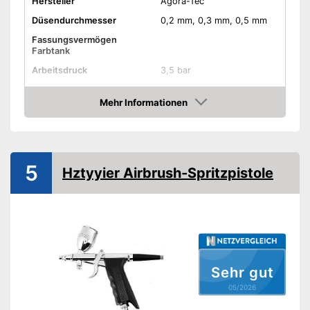
Hersteller
Agora-Tec
Düsendurchmesser
0,2 mm, 0,3 mm, 0,5 mm
Fassungsvermögen
Farbtank
Arbeitsdruck
3,5 bar
Zubehör
Mehr Informationen
Kompressor
Amazon
Luftschlauch
5
Hztyyier Airbrush-Spritzpistole
Durchmesser Schlauch
0,2 Zoll
Reinigungsbürste
Aufbewahrungsbox
Wird mit Reinigungsbürste
Vorteile
geliefert
Sehr gut
Amazon Lieferzeit
siehe Anbieter
05/2026