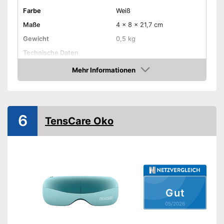
Farbe
Weiß
Maße
4 x 8 x 21,7 cm
Gewicht
0,5 kg
Technische Daten
Stromversorgung
Kurbel, Akku
Mehr Informationen
Amazon
Amazon Lieferzeit
sofort verfügbar
6
TensCare Oko
Gut
05/2026