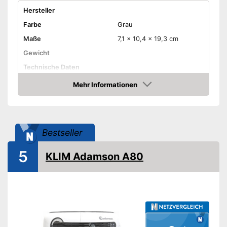
Hersteller
Farbe
Grau
Maße
7,1 x 10,4 x 19,3 cm
Gewicht
Technische Daten
Stromversorgung
Mehr Informationen
Amazon
Amazon Lieferzeit
siehe Anbieter
Bestseller
5
KLIM Adamson A80