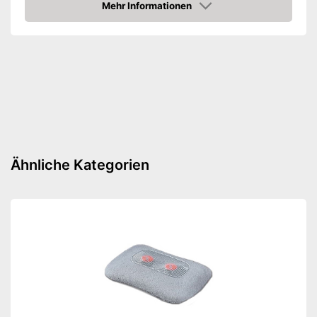
Stromversorgung
Akku
Mehr Informationen
Amazon
Amazon Lieferzeit
siehe Anbieter
Ähnliche Kategorien