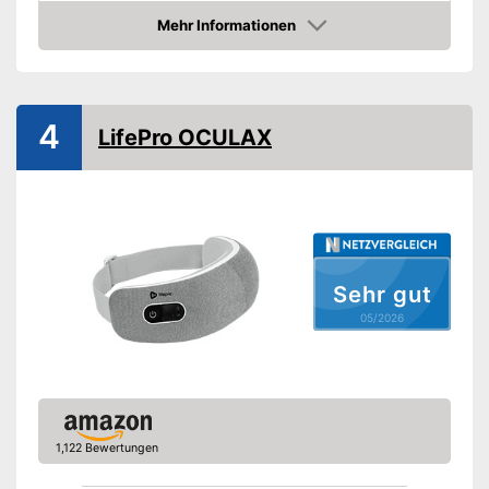
Stromversorgung
Akku, USB-Kabel
Mehr Informationen
Amazon
Amazon Lieferzeit
siehe Anbieter
4
LifePro OCULAX
Sehr gut
05/2026
1,122 Bewertungen