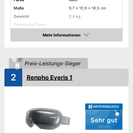
Maße
9,7 x 10,9 x 16,5 cm
Gewicht
0,4 kg
Technische Daten
Stromversorgung
Akku
Mehr Informationen
Amazon
Amazon Lieferzeit
sofort verfügbar
Preis-Leistungs-Sieger
2
Renpho Eyeris 1
Sehr gut
05/2026