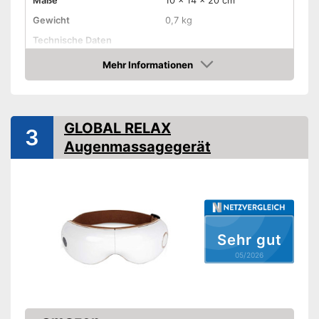
Maße
10 x 14 x 20 cm
Gewicht
0,7 kg
Technische Daten
Stromversorgung
Mehr Informationen
Amazon
Amazon Lieferzeit
sofort verfügbar
GLOBAL RELAX
3
Augenmassagegerät
Sehr gut
05/2026