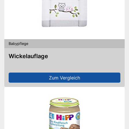
Allergikergeeignet
Einfache Tuch-Entnahme
Box wiederverschließbar
Enthält keinen Alkohol
Keine unnötigen Stoffe (wie
Babypflege
PHMB) enthalten
Wickelauflage
Enthält keine Mineralöle
Vorteile
Ohne den Einsatz giftiger
Silikone
Durch einfache Entnahme
Zum Vergleich
können auch Kinder Tücher
selbst entnehmen
Amazon Lieferzeit
siehe Anbieter