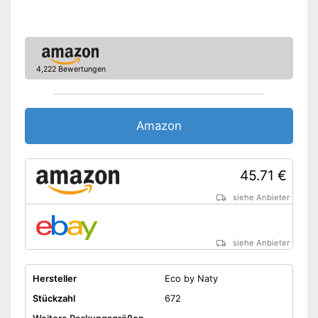
Allergikergeeignet
Einfache Tuch-Entnahme
4,222 Bewertungen
Box wiederverschließbar
Im Produkt ist kein Alkohol
enthalten
Amazon
Keine Verwendung von
Silikonen
Mineralöle sind nicht
45.71 €
enthalten
Vorteile
Tücher können auch einfach
siehe Anbieter
mit einer Hand entnommen
werden
Keine unnötigen Stoffe (wie
siehe Anbieter
PHMB) enthalten
Amazon Lieferzeit
siehe Anbieter
Hersteller
Eco by Naty
Stückzahl
672