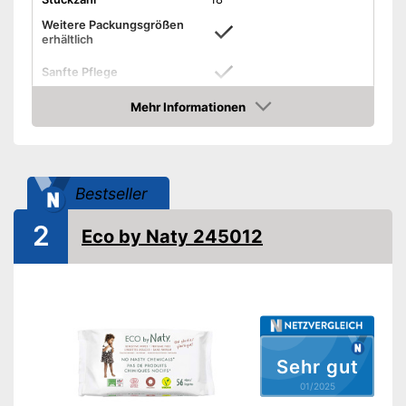
Weitere Packungsgrößen
erhältlich
Sanfte Pflege
Mehr Informationen
Reißfest
Amazon
Ohne Parfüm
Bestseller
Ohne Alkohol
2
Ohne Mineralöl
Eco by Naty 245012
Ohne Parabene
Ohne Silikone
Ohne
Konservierungsstoffe
Sehr gut
01/2025
Ohne PHMB