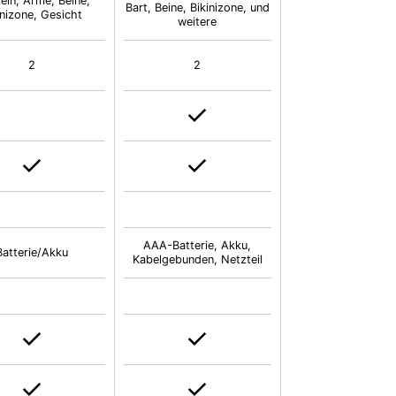
eln, Arme, Beine,
Bart, Beine, Bikinizone, und
inizone, Gesicht
weitere
2
2
AAA-Batterie, Akku,
Batterie/Akku
Kabelgebunden, Netzteil