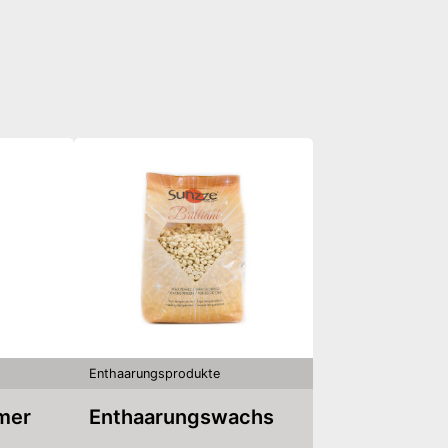
Enthaarungsprodukte
mmer
Enthaarungswachs