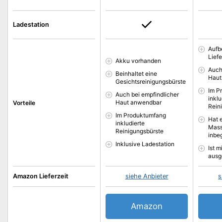
Ladestation
Aufb
Lief
Akku vorhanden
Auch
Beinhaltet eine
Haut
Gesichtsreinigungsbürste
Im P
Auch bei empfindlicher
inklu
Haut anwendbar
Vorteile
Rein
Im Produktumfang
Hat 
inkludierte
Mass
Reinigungsbürste
inbeg
Inklusive Ladestation
Ist m
ausg
Amazon Lieferzeit
siehe Anbieter
s
Amazon