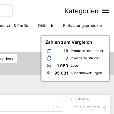
Kategorien
eodorant & Parfüm
Diätmittel
Enthaarungsprodukte
Haarstyling
Hautpflege
Mund- & Zahnpflege
Zahlen zum Vergleich
Nagelpflege
ren-Badezimmer
Verhütung & Familienplanung
18
Produkte recherchiert
7
Investierte Stunden
epilierer
1.080
Leser
95.031
Kundenbewertungen
Zurücksetzen
Filter zurücksetzen