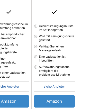
ewahrungstasche im
Gesichtsreinigungsbürste
erumfang enthalten
im Set inbegriffen
 bei empfindlicher
Wird mit Reinigungsbürste
 anwendbar
geliefert
roduktumfang
Verfügt über einen
dierte
Massageaufsatz
igungsbürste
Eine Ladestation ist
einen
inbegriffen
ageaufsatz
riffen
Aufbewahrungstasche
ermöglicht die
it einer Ladestation
problemlose Mitnahme
estattet
iehe Anbieter
siehe Anbieter
Amazon
Amazon