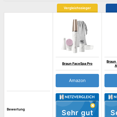
Vergleichssieger
Braun 
Braun FaceSpa Pro
A
Amazon
Bewertung
Sehr gut
S