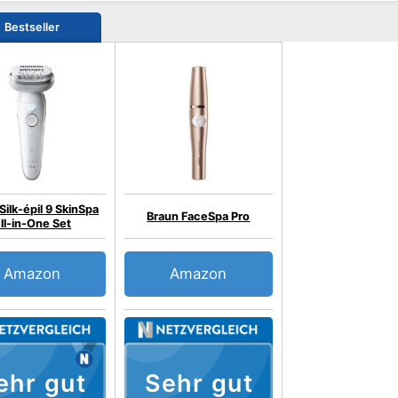
Bestseller
Silk-épil 9 SkinSpa
Braun FaceSpa Pro
ll-in-One Set
Amazon
Amazon
ehr gut
Sehr gut