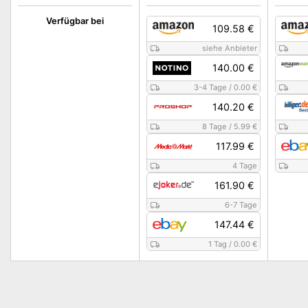
Verfügbar bei
109.58 €
siehe Anbieter
140.00 €
3-4 Tage
/
0.00 €
140.20 €
8 Tage
/
5.99 €
117.99 €
4 Tage
161.90 €
6-7 Tage
147.44 €
1 Tag
/
0.00 €