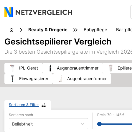
Beauty & Drogerie
Babypflege
Bartpf
Erotik
Fußpflege
Gesichtsepilierer Vergleich
Insektenbisse & Insektenstiche
Intimpflege
Kosmet
Die 3 besten Gesichtsepiliergeräte im Vergleich 202
Nahrungsergänzungsmittel
Naturheilkunde
Pflast
Wärmetherapie
Waschmittel
IPL-Gerät
Augenbrauentrimmer
Epiliere
Einwegrasierer
Augenbrauenformer
Sortieren & Filter
Sortieren nach
Preis
:
70
-
145
€
Beliebtheit