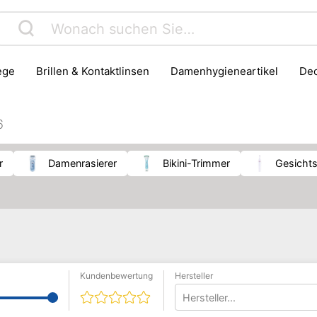
lege
Brillen & Kontaktlinsen
Damenhygieneartikel
D
Gesichtspflege
Gesundheit
Haarpflege & Styling
ik
Massage
Medizinisches Messgerät
Mobilitätshilfe
6
er & Bandagen
Putz- & Reinigungsmittel
Rasur
Senio
r
Damenrasierer
Bikini-Trimmer
Gesichts
Kundenbewertung
Hersteller
Hersteller...