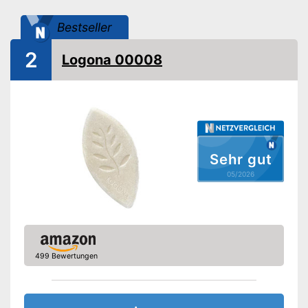
Menge
195 g
Bestseller
Plastikfreie Verpackung
2
Logona 00008
Keine Parabene enthalten
Plastikfrei verpackt und somit
Vorteile
umweltfreundlich
Frei von Silikon
Amazon Lieferzeit
sofort verfügbar
Sehr gut
05/2026
499 Bewertungen