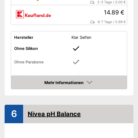
2-3 Tage
/
0.00 €
14.89 €
6-7 Tage
/
5.99 €
Hersteller
Klar Seifen
Ohne Silikon
Ohne Parabene
Ohne Tierversuche
Mehr Informationen
Amazon
Vegan
Duftnote
Frisch, Süß, Warm, Würzig
Menge
10.000 g
6
Nivea pH Balance
Plastikfreie Verpackung
Enthält keine Parabene