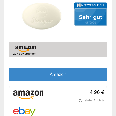
Keine Verwendung von
tierischen Produkten
Enthält kein Silikon
Vorteile
Sehr gut
Ohne Tierversuche hergestellt
05/2026
Plastikfrei verpackt und somit
umweltfreundlich
Amazon Lieferzeit
siehe Anbieter
297 Bewertungen
Amazon
4.96 €
siehe Anbieter