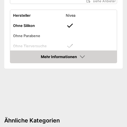
siehe Anbieter
Hersteller
Nivea
Ohne Silikon
Ohne Parabene
Ohne Tierversuche
Mehr Informationen
Vegan
Amazon
Duftnote
Frisch
Menge
450 g
Plastikfreie Verpackung
Hergestellt ohne Tierversuche
Enthält kein Silikon
Plastikfrei verpackt und somit
Vorteile
umweltfreundlich
Ähnliche Kategorien
Keine Verwendung von