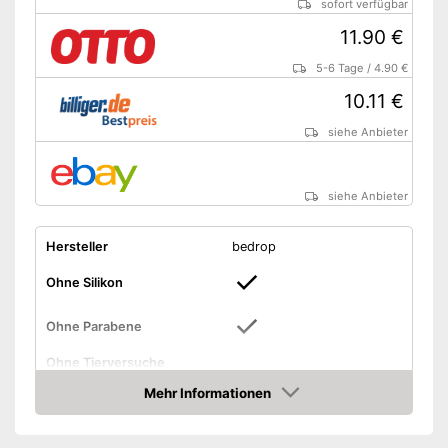
sofort verfügbar
11.90 €
5-6 Tage
/
4.90 €
10.11 €
siehe Anbieter
siehe Anbieter
Hersteller
bedrop
Ohne Silikon
Ohne Parabene
Ohne Tierversuche
Mehr Informationen
Vegan
Amazon
Duftnote
Holzig