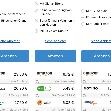
Mit Glanz-Effekt
Keine Verwendung von
Mit UV-Schutz
ält keine Parabene
Silikonen
Für mehr Haarvo
t für schönen Glanz
Sorgt für mehr Volumen in
Mit Glanz-Effekt
den Haaren
Inklusive UV-Schutz
iehe Anbieter
siehe Anbieter
siehe Anbiet
Amazon
Amazon
Amazon
23.06 €
6.72 €
1
siehe Anbieter
siehe Anbieter
siehe 
20.90 €
5.43 €
1
4 Tage
/
4.90 €
5-6 Tage
/
3.99 €
1-2 Tag
27.50 €
6.02 €
iehe Anbieter
/
4.95 €
3-4 Tage
/
4.50 €
siehe 