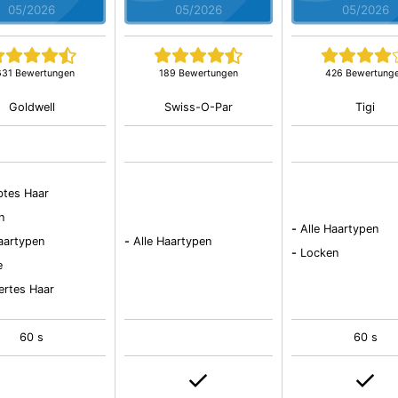
05/2026
05/2026
05/2026
631 Bewertungen
189 Bewertungen
426 Bewertung
Goldwell
Swiss-O-Par
Tigi
btes Haar
n
-
Alle Haartypen
Haartypen
-
Alle Haartypen
-
Locken
e
ertes Haar
60 s
60 s