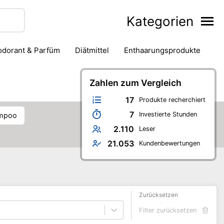
Kategorien
eodorant & Parfüm
Diätmittel
Enthaarungsprodukte
Haarstyling
Hautpflege
Mund- & Zahnpflege
Zahlen zum Vergleich
Nagelpflege
ren-Badezimmer
Verhütung & Familienplanung
17
Produkte recherchiert
7
Investierte Stunden
ampoo
2.110
Leser
21.053
Kundenbewertungen
Zurücksetzen
Filter zurücksetzen