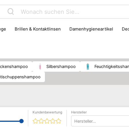
lege
Brillen & Kontaktlinsen
Damenhygieneartikel
D
Gesichtspflege
Gesundheit
Haarpflege & Styling
ik
Massage
Medizinisches Messgerät
Mobilitätshilfe
er & Bandagen
Putz- & Reinigungsmittel
Rasur
Senio
rockenshampoo
Silbershampoo
Feuchtigkeitssh
Antischuppenshampoo
Kundenbewertung
Hersteller
Hersteller...