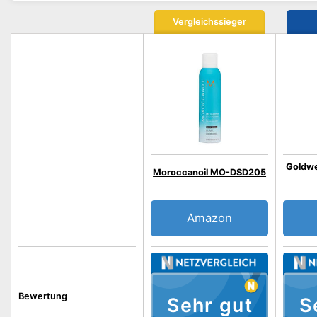
Vergleichssieger
Goldwe
Moroccanoil MO-DSD205
Amazon
Bewertung
Sehr gut
S