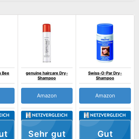
h Bee
genuine haircare Dry-
Swiss-O-Par Dry-
Shampoo
Shampoo
Amazon
Amazon
ut
Sehr gut
Gut