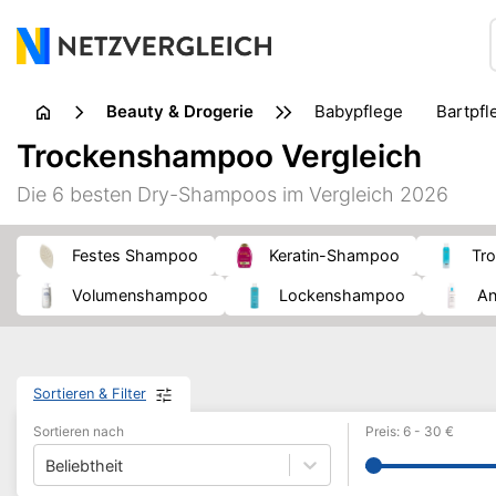
Beauty & Drogerie
Babypflege
Bartpf
Erotik
Fußpflege
Trockenshampoo Vergleich
Insektenbisse & Insektenstiche
Intimpflege
Kosmet
Die 6 besten Dry-Shampoos im Vergleich 2026
Nahrungsergänzungsmittel
Naturheilkunde
Pflast
Wärmetherapie
Waschmittel
Festes Shampoo
Keratin-Shampoo
T
Volumenshampoo
Lockenshampoo
Sortieren & Filter
Sortieren nach
Preis
:
6
-
30
€
Beliebtheit