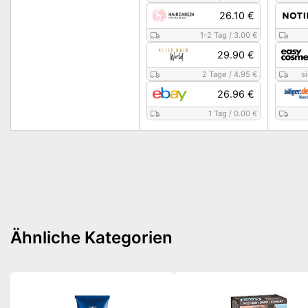
26.10 €
1-2 Tag
/
3.00 €
29.90 €
2 Tage
/
4.95 €
s
26.96 €
1 Tag
/
0.00 €
Ähnliche Kategorien