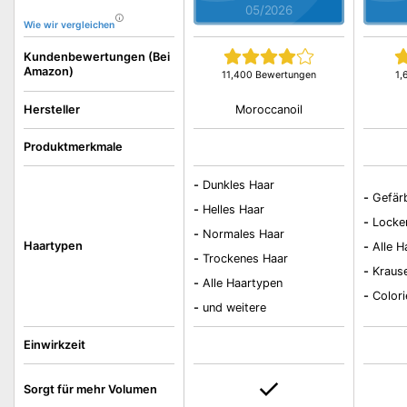
05/2026
Wie wir vergleichen
Kundenbewertungen (Bei
Amazon)
11,400 Bewertungen
1,
Moroccanoil
Hersteller
Produktmerkmale
-
Dunkles Haar
-
Gefär
-
Helles Haar
-
Locke
-
Normales Haar
Haartypen
-
Alle 
-
Trockenes Haar
-
Kraus
-
Alle Haartypen
-
Colori
-
und weitere
Einwirkzeit
Sorgt für mehr Volumen