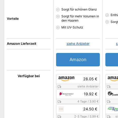
Sorgt für schönen Glanz
Enth
Sorgt für mehr Volumen in
Vorteile
den Haaren
Sorg
Mit UV-Schutz
Amazon Lieferzeit
siehe Anbieter
s
Amazon
Verfügbar bei
28.05 €
siehe Anbieter
19.92 €
4 Tage
/
3.90 €
24.50 €
2-3 Tage
/
3.99 €
s