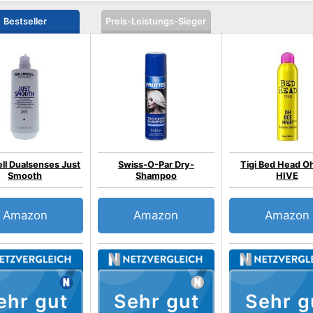
Bestseller
Preis-Leistungs-Sieger
ll Dualsenses Just
Swiss-O-Par Dry-
Tigi Bed Head O
Smooth
Shampoo
HIVE
Amazon
Amazon
Amazon
ehr gut
Sehr gut
Sehr g