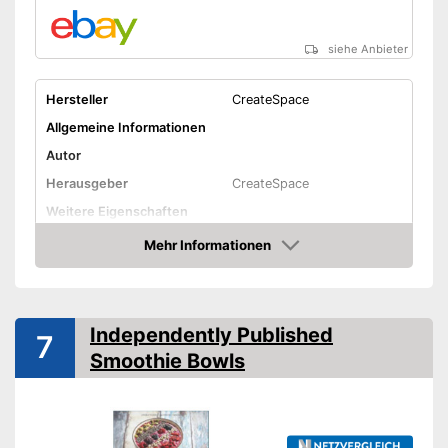
siehe Anbieter
Hersteller
CreateSpace
Allgemeine Informationen
Autor
Herausgeber
CreateSpace
Weitere Eigenschaften
Typ
Mehr Informationen
Amazon
Anzahl Seiten
Amazon Lieferzeit
siehe Anbieter
Independently Published
7
Smoothie Bowls