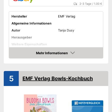
2-3 Tage
/
1.00 €
Hersteller
EMF Verlag
Allgemeine Informationen
Autor
Tanja Dusy
Herausgeber
Weitere Eigenschaften
Typ
Gebunden
Mehr Informationen
Amazon
Anzahl Seiten
144
Amazon Lieferzeit
siehe Anbieter
5
EMF Verlag Bowls-Kochbuch