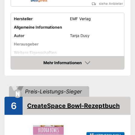
siehe Anbieter
Hersteller
EMF Verlag
Allgemeine Informationen
Autor
Tanja Dusy
Herausgeber
Weitere Eigenschaften
Typ
Gebunden
Mehr Informationen
Amazon
Anzahl Seiten
Amazon Lieferzeit
siehe Anbieter
Preis-Leistungs-Sieger
6
CreateSpace Bowl-Rezeptbuch