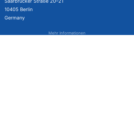
Saarbrücker Straße 20–21
10405 Berlin
Germany
Mehr Informationen
Über uns
Impressum
Bildnachweise
Datenschutzerklärung
Netzvergleich Siegel
Brand Sponsoring
Wir vergleichen Produkte unabhängig. Dabei verlinken wir auf ausgewählte
Onlineshops und erhalten ggf. eine Vergütung, wenn Sie auf diese Links
klicken. Weitere Informationen finden Sie
hier
. Preise inkl. MwSt., ggf. zzgl.
Versand. Angaben zu Lieferzeiten und Versandkosten können von
Lieferadresse, Bestellzeitpunkt sowie Kundenstatus (z. B. Amazon Prime)