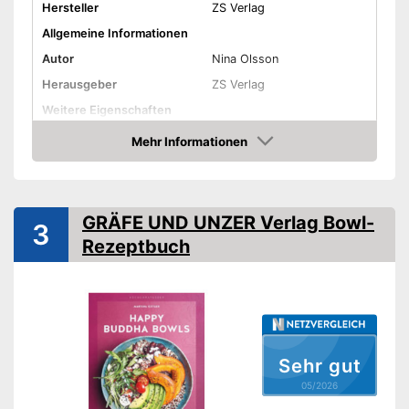
Hersteller
ZS Verlag
Allgemeine Informationen
Autor
Nina Olsson
Herausgeber
ZS Verlag
Weitere Eigenschaften
Typ
Gebunden
Mehr Informationen
Amazon
Anzahl Seiten
192
Amazon Lieferzeit
siehe Anbieter
GRÄFE UND UNZER Verlag Bowl-
3
Rezeptbuch
Sehr gut
05/2026