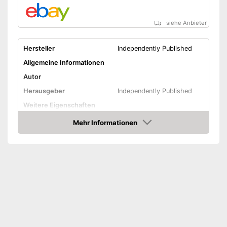
siehe Anbieter
Hersteller
Independently Published
Allgemeine Informationen
Autor
Herausgeber
Independently Published
Weitere Eigenschaften
Typ
Mehr Informationen
Amazon
Anzahl Seiten
Amazon Lieferzeit
siehe Anbieter