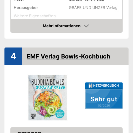
Herausgeber
GRÄFE UND UNZER Verlag
Weitere Eigenschaften
Typ
Mehr Informationen
Amazon
Anzahl Seiten
Amazon Lieferzeit
siehe Anbieter
4
EMF Verlag Bowls-Kochbuch
Sehr gut
05/2026