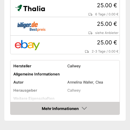
25.00 €
6 Tage
/
0.00 €
25.00 €
siehe Anbieter
25.00 €
2-3 Tage
/
0.00 €
Hersteller
Callwey
Allgemeine Informationen
Autor
Annelina Waller, Clea
Herausgeber
Callwey
Weitere Eigenschaften
Typ
Gebunden
Mehr Informationen
Amazon
Anzahl Seiten
160
Amazon Lieferzeit
siehe Anbieter