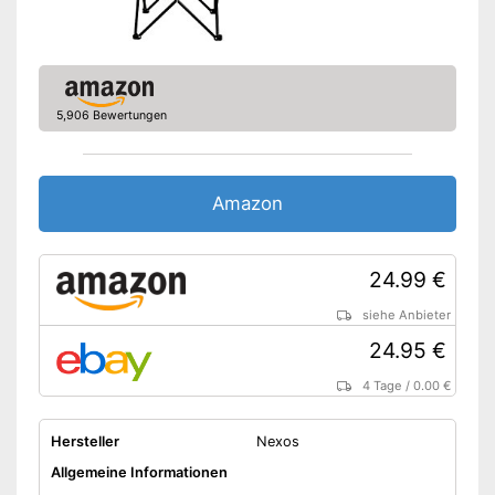
Armlehnen
Gepolsterte Armlehne
Belastbarkeit maximal
5,906 Bewertungen
Rutschfeste Gummifüße
Kann gefaltet werden
Vorteile
Aufbewahrungstasche im
Lieferumfang enthalten
Amazon
Amazon Lieferzeit
siehe Anbieter
24.99 €
siehe Anbieter
24.95 €
4 Tage
/
0.00 €
Hersteller
Nexos
Allgemeine Informationen