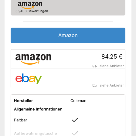
Gepolsterte Armlehne
35,403 Bewertungen
Belastbarkeit maximal
120 kg
Rutschfeste Gummifüße
Amazon
Lässt sich falten
Rutschfeste Gummifüße
garantieren einen sicheren
Vorteile
Stand
84.25 €
Aufbewahrungstasche im
siehe Anbieter
Lieferumfang enthalten
Amazon Lieferzeit
siehe Anbieter
siehe Anbieter
Hersteller
Coleman
Allgemeine Informationen
Faltbar
Aufbewahrungstasche