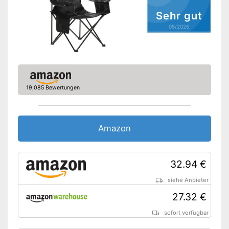
Rückenlehne gepolstert
Sehr gut
Sitzfläche gepolstert
05/2026
Armlehnen
Gepolsterte Armlehne
Belastbarkeit maximal
150 kg
Rutschfeste Gummifüße
19,085 Bewertungen
Vorteile
Amazon Lieferzeit
siehe Anbieter
Amazon
32.94 €
siehe Anbieter
27.32 €
sofort verfügbar