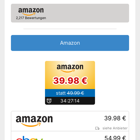
Gepolsterte Armlehne
2,217 Bewertungen
Belastbarkeit maximal
180 kg
Rutschfeste Gummifüße
Amazon
Lässt sich falten
Inklusive
Aufbewahrungstasche
Vorteile
Keinerlei Rutschgefahr dank
rutschfester Gummifüße
39.98 €
Amazon Lieferzeit
siehe Anbieter
statt
49.99 €
b
34:27:13
39.98 €
siehe Anbieter
54.99 €