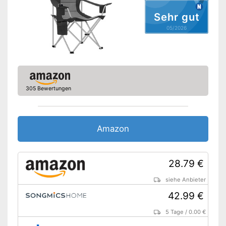
Sitzfläche gepolstert
Sehr gut
Armlehnen
05/2026
Gepolsterte Armlehne
Belastbarkeit maximal
120 kg
Rutschfeste Gummifüße
305 Bewertungen
Rutschfeste Gummifüße
stellen die notwendige
Vorteile
Stabilität sicher
Amazon
Lässt sich falten
Amazon Lieferzeit
siehe Anbieter
28.79 €
siehe Anbieter
42.99 €
5 Tage
/
0.00 €