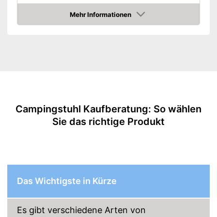
Packmaß
Mehr Informationen
Amazon
Material Gestell
Material Sitzfläche
Gewicht
3,7 kg
Produktdetails
Tiefe Sitz
Breite Sitz
Campingstuhl Kaufberatung: So wählen
Höhe Sitz
Sie das richtige Produkt
Rückenlehne gepolstert
Sitzfläche gepolstert
Armlehnen
Gepolsterte Armlehne
Das Wichtigste in Kürze
Belastbarkeit maximal
Rutschfeste Gummifüße
Es gibt verschiedene Arten von