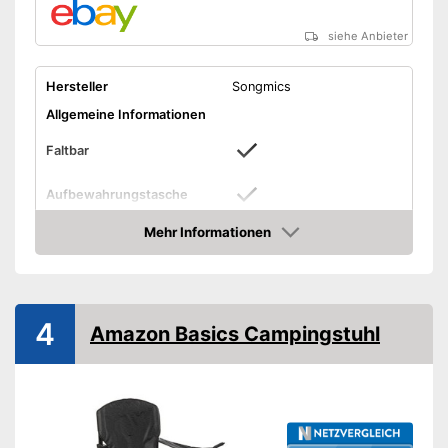
siehe Anbieter
Hersteller
Songmics
Allgemeine Informationen
Faltbar
Aufbewahrungstasche
Packmaß
Mehr Informationen
Amazon
Material Gestell
Material Sitzfläche
Gewicht
3.7 kg
4
Amazon Basics Campingstuhl
Produktdetails
Tiefe Sitz
Breite Sitz
Höhe Sitz