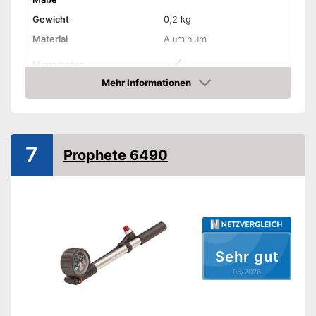
Gewicht
0,2 kg
Material
Aluminium
Manometer
Mehr Informationen
Maximaldruck
20 bar
Amazon
Standluftpumpe
Handluftpumpe
7
Prophete 6490
Schlauch inklusive
Druckablass
Druck kann abgelassen
werden
Sehr gut
Ist mit einem Manometer
Vorteile
05/2026
ausgestattet
Passender Schlauch inklusive
Amazon Lieferzeit
siehe Anbieter