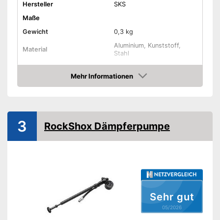
Hersteller
SKS
Maße
Gewicht
0,3 kg
Aluminium, Kunststoff,
Material
Stahl
Manometer
Mehr Informationen
Amazon
Maximaldruck
25 bar
Standluftpumpe
3
RockShox Dämpferpumpe
Handluftpumpe
Schlauch inklusive
Druckablass
Ist mit einem Manometer
Sehr gut
ausgestattet
05/2026
Druckablass-Funktion ist
Vorteile
integriert