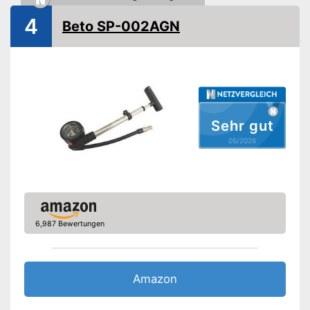
4
Schlauch inklusive
Beto SP-002AGN
Druckablass
Inklusive Manometer
Druckablass-Funktion ist
Vorteile
integriert
Passender Schlauch inklusive
Sehr gut
05/2026
Amazon Lieferzeit
siehe Anbieter
6,987 Bewertungen
Amazon