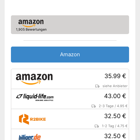
Passender Schlauch im
Lieferumfang enthalten
Amazon Lieferzeit
siehe Anbieter
1,905 Bewertungen
Amazon
35.99 €
siehe Anbieter
43.00 €
2-3 Tage
/
4.95 €
32.50 €
1-2 Tag
/
4.75 €
32.50 €