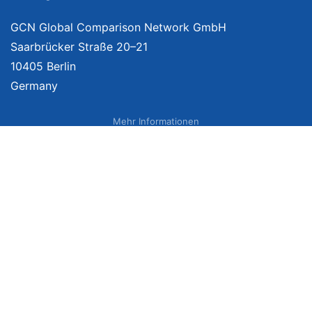
GCN Global Comparison Network GmbH
Saarbrücker Straße 20–21
10405 Berlin
Germany
Mehr Informationen
Über uns
Impressum
Bildnachweise
Datenschutzerklärung
Netzvergleich Siegel
Brand Sponsoring
Wir vergleichen Produkte unabhängig. Dabei verlinken wir auf ausgewählte