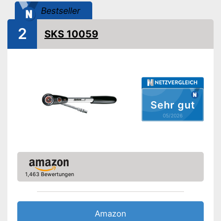
Handluftpumpe
Bestseller
2
Schlauch inklusive
SKS 10059
Druckablass
Passender Schlauch inklusive
Funktion zum Druckablassen
Vorteile
Ist mit einem Manometer
ausgestattet
Sehr gut
05/2026
Amazon Lieferzeit
siehe Anbieter
1,463 Bewertungen
Amazon