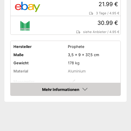
21.99 €
3 Tage
/
4.95 €
30.99 €
siehe Anbieter
/
4.95 €
Hersteller
Prophete
Maße
3,5 x 9 x 37,5 cm
Gewicht
178 kg
Material
Aluminium
Manometer
Mehr Informationen
Maximaldruck
20 bar
Amazon
Standluftpumpe
Handluftpumpe
Schlauch inklusive