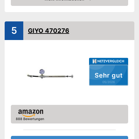
Maximaldruck
28 bar
Amazon
Standluftpumpe
Handluftpumpe
5
GIYO 470276
Schlauch inklusive
Druckablass
Ist mit einem Schlauch
ausgestattet
Sehr gut
Druckablass-Funktion ist
Vorteile
05/2026
integriert
Ein Manometer ist eingebaut
Amazon Lieferzeit
siehe Anbieter
888 Bewertungen