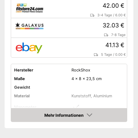
42.00 €
3-4 Tage
/
6.00 €
32.03 €
7-8 Tage
41.13 €
5 Tage
/
0.00 €
Hersteller
RockShox
Maße
4 x 8 x 23,5 cm
Gewicht
Material
Kunststoff, Aluminium
Manometer
Mehr Informationen
Maximaldruck
20,6 bar
Amazon
Standluftpumpe