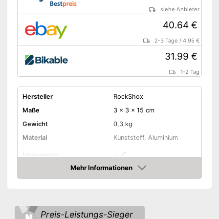
siehe Anbieter
40.64 €
2-3 Tage
/
4.95 €
31.99 €
1-2 Tag
Hersteller
RockShox
Maße
3 x 3 x 15 cm
Gewicht
0,3 kg
Material
Kunststoff, Aluminium
Manometer
Mehr Informationen
Maximaldruck
41 bar
Amazon
Standluftpumpe
Handluftpumpe
Preis-Leistungs-Sieger