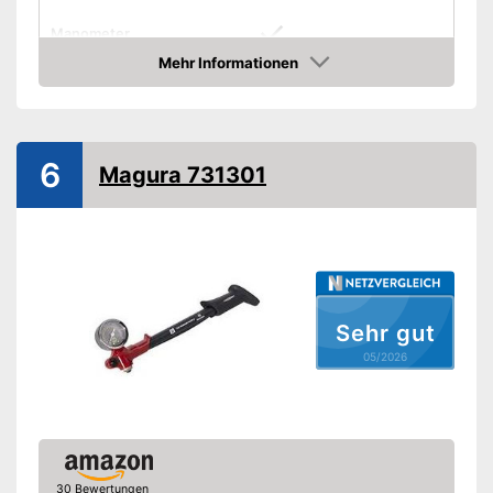
Manometer
Mehr Informationen
Maximaldruck
21 bar
Amazon
Standluftpumpe
Handluftpumpe
6
Magura 731301
Schlauch inklusive
Druckablass
Ist mit einem Schlauch
ausgestattet
Sehr gut
Vorteile
Funktion zum Druckablassen
05/2026
Inklusive Manometer
Amazon Lieferzeit
siehe Anbieter
30 Bewertungen