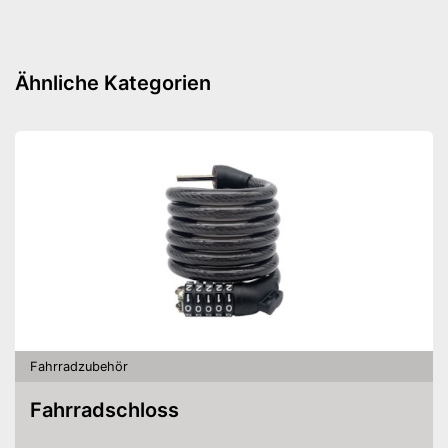
Druckablass
Ist mit einem Schlauch
Ähnliche Kategorien
ausgestattet
Ein Manometer ist eingebaut
Vorteile
Druckablass-Funktion ist
integriert
Amazon Lieferzeit
siehe Anbieter
Fahrradzubehör
Fahrradschloss