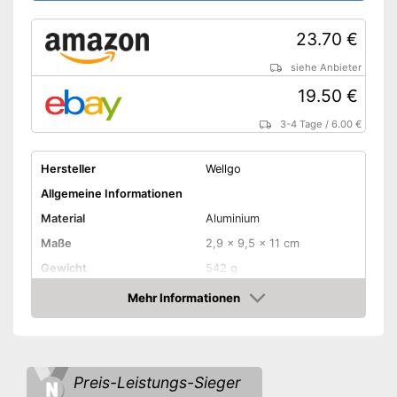
23.70 €
siehe Anbieter
19.50 €
3-4 Tage
/
6.00 €
Hersteller
Wellgo
Allgemeine Informationen
Material
Aluminium
Maße
2,9 x 9,5 x 11 cm
Gewicht
542 g
Erhältliche Farben
Mehr Informationen
Amazon
Rutschfeste Pedalen
-
Trekkingrad
Fahrradtypen
-
Klapprad
Preis-Leistungs-Sieger
-
E-Bike