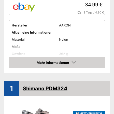
34.99 €
3 Tage
/
4.90 €
Hersteller
AARON
Allgemeine Informationen
Material
Nylon
Maße
Gewicht
362 g
Erhältliche Farben
-
Schwarz
Mehr Informationen
Amazon
Rutschfeste Pedalen
-
Citybike
1
-
E-Bike
Shimano PDM324
Fahrradtypen
-
Klapprad
-
Mountainbike
-
Trekkingrad