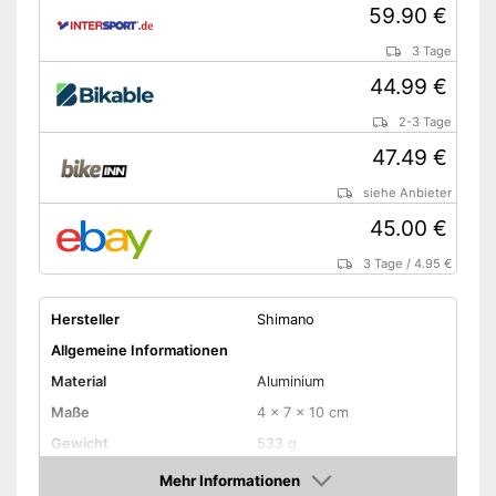
59.90 €
3 Tage
44.99 €
2-3 Tage
47.49 €
siehe Anbieter
45.00 €
3 Tage
/
4.95 €
Hersteller
Shimano
Allgemeine Informationen
Material
Aluminium
Maße
4 x 7 x 10 cm
Gewicht
533 g
Erhältliche Farben
-
Silber
Mehr Informationen