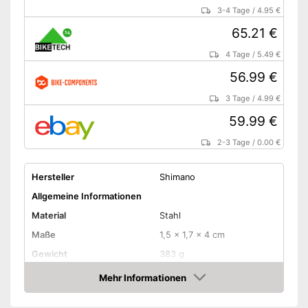
3-4 Tage
/
4.95 €
65.21 €
4 Tage
/
5.49 €
56.99 €
3 Tage
/
4.99 €
59.99 €
2-3 Tage
/
0.00 €
Hersteller
Shimano
Allgemeine Informationen
Material
Stahl
Maße
1,5 x 1,7 x 4 cm
Gewicht
383 g
Erhältliche Farben
-
Schwarz
Mehr Informationen
Amazon
Rutschfeste Pedalen