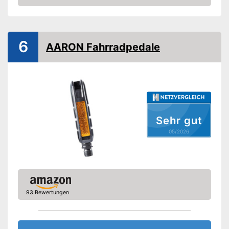
Amazon
Rutschfeste Pedalen
-
Mountainbike
Fahrradtypen
-
Trekkingrad
6
AARON Fahrradpedale
Sicherheitsreflektoren
Auch im Dunkeln gut
Vorteile
erkennbar
Amazon Lieferzeit
siehe Anbieter
Sehr gut
05/2026
93 Bewertungen