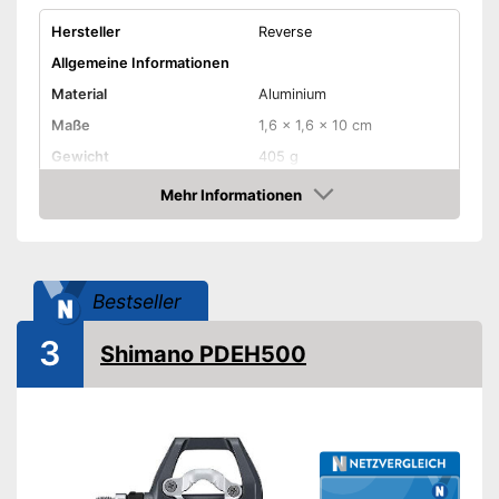
Hersteller
Reverse
Allgemeine Informationen
Material
Aluminium
Maße
1,6 x 1,6 x 10 cm
Gewicht
405 g
-
Beige
Mehr Informationen
Amazon
-
Beige/Silber
-
Blau
Erhältliche Farben
-
Gelb
Bestseller
-
Gold
-
Grau
3
Shimano PDEH500
Rutschfeste Pedalen
-
BMX
Fahrradtypen
-
E-Bike
-
Mountainbike
Sicherheitsreflektoren