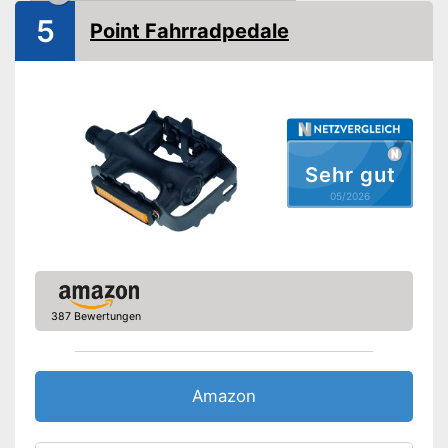
5
Point Fahrradpedale
Sicherheitsreflektoren
Sicherheitsreflektoren für
Vorteile
optimale Sichtbarkeit
Amazon Lieferzeit
siehe Anbieter
Sehr gut
05/2026
387 Bewertungen
Amazon