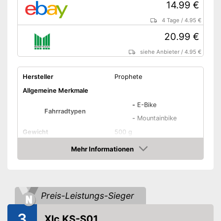
14.99 €
4 Tage
/
4.95 €
20.99 €
siehe Anbieter
/
4.95 €
Hersteller
Prophete
Allgemeine Merkmale
-
E-Bike
Fahrradtypen
-
Mountainbike
Gewicht
500 g
Material
Aluminium
Mehr Informationen
Amazon
Maße
7 x 20 x 36 cm
Rutschfeste Gummifüße
Preis-Leistungs-Sieger
Höhenverstellbar
3
Montageart
Schrauben
Xlc KS-S01