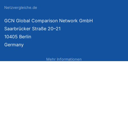
Netzvergleiche.de
GCN Global Comparison Network GmbH
Saarbrücker Straße 20–21
10405 Berlin
Germany
Mehr Informationen
Über uns
Impressum
Bildnachweise
Datenschutzerklärung
Netzvergleich Siegel
Brand Sponsoring