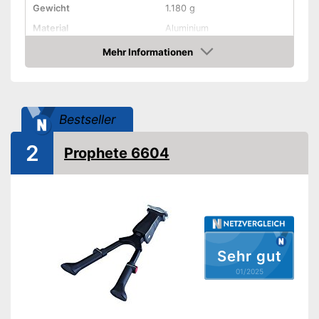
Gewicht
1.180 g
Material
Aluminium
Maße
10 x 10 x 20 cm
Mehr Informationen
Amazon
Rutschfeste Gummifüße
Höhenverstellbar
Bestseller
Montageart
2
Prophete 6604
Amazon Lieferzeit
siehe Anbieter
Sehr gut
01/2025