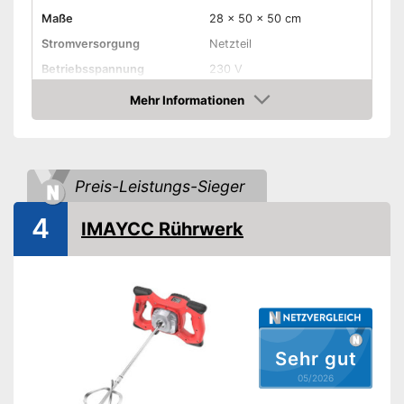
Maße
28 x 50 x 50 cm
Stromversorgung
Netzteil
Betriebsspannung
230 V
Leistung maximal
1.800 W
Mehr Informationen
Amazon
Arbeitsdrehzahl
620 U/min
Länge Kabel
Gewicht
9 kg
Preis-Leistungs-Sieger
Griff
4
IMAYCC Rührwerk
Ist mit einem Griff ausgestattet
Vorteile
Amazon Lieferzeit
siehe Anbieter
Sehr gut
05/2026