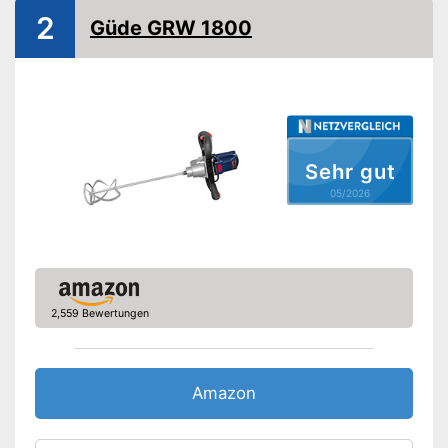
Gewicht
3,5 kg
2
Güde GRW 1800
Griff
Ein Griff ist vorhanden
Vorteile
Amazon Lieferzeit
siehe Anbieter
Sehr gut
05/2026
2,559 Bewertungen
Amazon