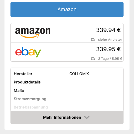
Amazon
339.94 €
siehe Anbieter
339.95 €
3 Tage
/
5.95 €
Hersteller
COLLOMIX
Produktdetails
Maße
Stromversorgung
Betriebsspannung
Leistung maximal
1.010 W
Mehr Informationen
Amazon
Arbeitsdrehzahl
670 U/min
Länge Kabel
400 cm