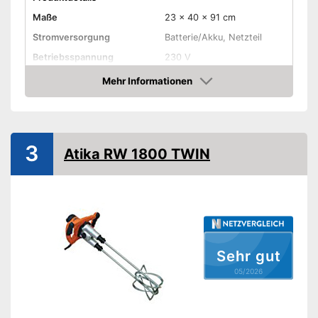
Maße
23 x 40 x 91 cm
Stromversorgung
Batterie/Akku, Netzteil
Betriebsspannung
230 V
Leistung maximal
2.800 W
Mehr Informationen
Amazon
Arbeitsdrehzahl
650 U/min
Länge Kabel
Kabellos
Gewicht
5,7 kg
3
Atika RW 1800 TWIN
Griff
Hat einen angenehmen Griff
Vorteile
Amazon Lieferzeit
siehe Anbieter
Sehr gut
05/2026