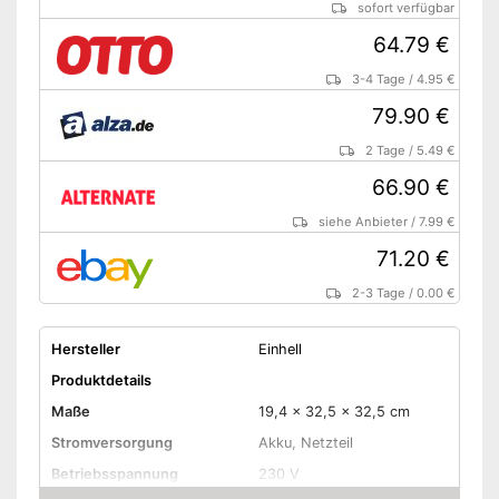
sofort verfügbar
64.79 €
3-4 Tage
/
4.95 €
79.90 €
2 Tage
/
5.49 €
66.90 €
siehe Anbieter
/
7.99 €
71.20 €
2-3 Tage
/
0.00 €
Hersteller
Einhell
Produktdetails
Maße
19,4 x 32,5 x 32,5 cm
Stromversorgung
Akku, Netzteil
Betriebsspannung
230 V