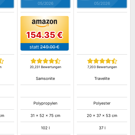
05/2026
05/2026
154.35 €
statt
249.00 €
n
20,231 Bewertungen
7,203 Bewertungen
Samsonite
Travelite
Polypropylen
Polyester
 cm
31 x 52 x 75 cm
20 x 37 x 53 cm
102 l
37 l