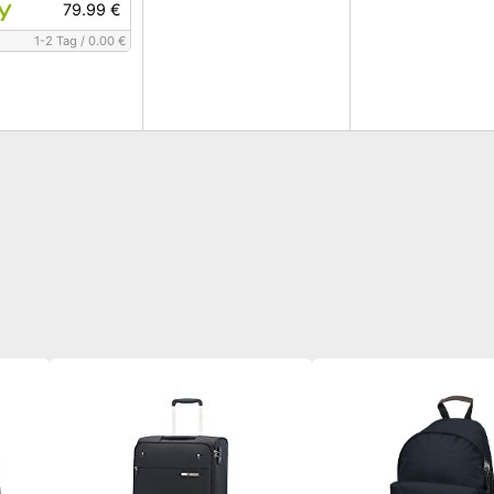
79.99 €
1-2 Tag
/
0.00 €