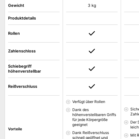
Gewicht
3 kg
Produktdetails
Rollen
Zahlenschloss
Schiebegriff
höhenverstellbar
Reißverschluss
Verfügt über Rollen
Sich
Dank des
Zahl
höhenverstellbaren Griffs
für jede Körpergröße
Der S
geeignet
leich
Vorteile
Dank Reißverschluss
Mit 
schnell geöffnet und