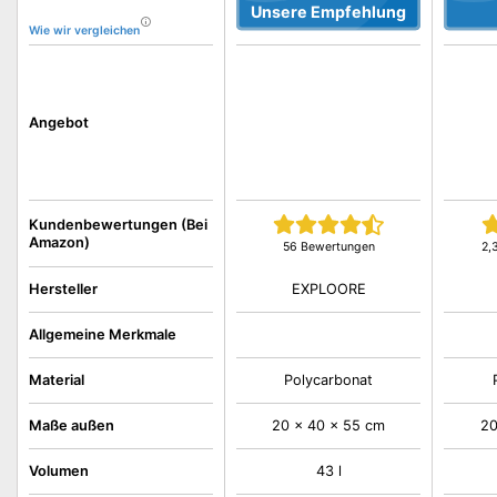
Unsere Empfehlung
Wie wir vergleichen
Angebot
Kundenbewertungen (Bei
Amazon)
56 Bewertungen
2,
EXPLOORE
Hersteller
Allgemeine Merkmale
Material
Polycarbonat
Maße außen
20 x 40 x 55 cm
20
Volumen
43 l