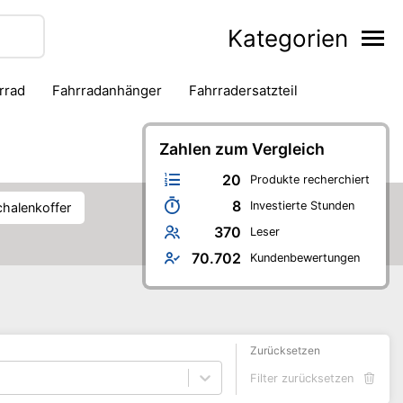
Kategorien
hrrad
Fahrradanhänger
Fahrradersatzteil
Kneipenspiele
Koch- & Backbuch
Malen & Basteln
Bürobedarf
Schule
Zahlen zum Vergleich
Selbstverteidigung
Skaten
20
Produkte recherchiert
8
Investierte Stunden
chalenkoffer
370
Leser
70.702
Kundenbewertungen
Zurücksetzen
Filter zurücksetzen