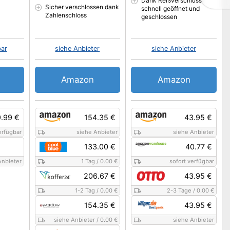
Dank Reißverschluss
Sicher verschlossen dank
schnell geöffnet und
Zahlenschloss
geschlossen
bar
siehe Anbieter
siehe Anbieter
Amazon
Amazon
.99 €
154.35 €
43.95 €
erfügbar
siehe Anbieter
siehe Anbieter
133.00 €
40.77 €
Anbieter
1 Tag
/
0.00 €
sofort verfügbar
206.67 €
43.95 €
1-2 Tag
/
0.00 €
2-3 Tage
/
0.00 €
154.35 €
43.95 €
siehe Anbieter
/
0.00 €
siehe Anbieter