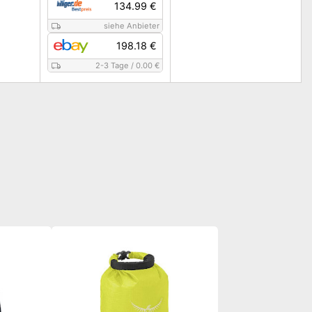
134.99 €
siehe Anbieter
198.18 €
2-3 Tage
/
0.00 €