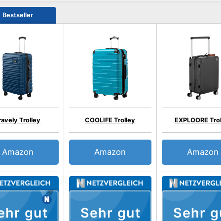
Bestseller
ravely Trolley
COOLIFE Trolley
EXPLOORE Trol
Amazon
Amazon
Amazon
ehr gut
Sehr gut
Sehr g