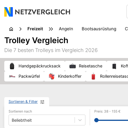
Freizeit
Angeln
Bootsausrüstung
Fahrradzubehör
Handarbeit
Trolley Vergleich
Musikinstrument
Outdoor
Parkspiele
Picknick
Die 7 besten Trolleys im Vergleich 2026
Wandern
Wissenschaft
Zelt
Handgepäckrucksack
Reisetasche
Kof
Packwürfel
Kinderkoffer
Rollenreiseta
Sortieren & Filter
Sortieren nach
Preis
:
38
-
155
€
Beliebtheit