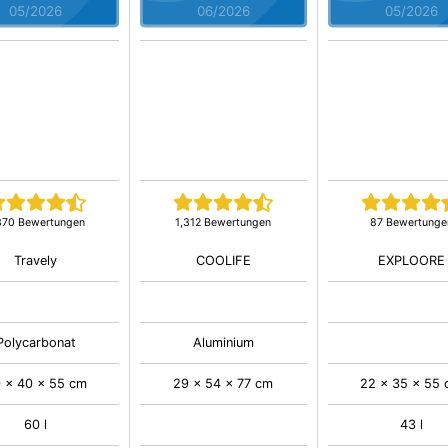
05/2026
06/2026
05/2026
370 Bewertungen
1,312 Bewertungen
87 Bewertunge
Travely
COOLIFE
EXPLOORE
Polycarbonat
Aluminium
 x 40 x 55 cm
29 x 54 x 77 cm
22 x 35 x 55
60 l
43 l