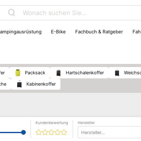
Campingausrüstung
E-Bike
Fachbuch & Ratgeber
Fa
Instrumentenzubehör
Jagd
Kinder- & Jugendbuch
Reiseführer
Reisegepäck
Roller
Schreibwaren & 
fer
Packsack
Hartschalenkoffer
Weichs
sche
Kabinenkoffer
Kundenbewertung
Hersteller
Hersteller...