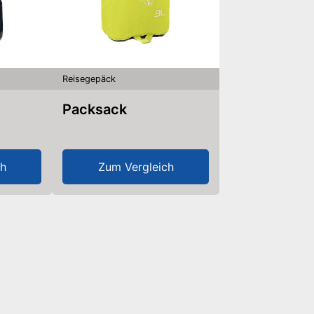
Reisegepäck
Packsack
ch
Zum Vergleich