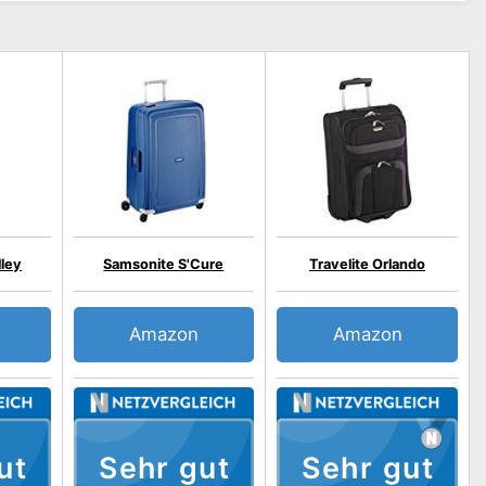
ley
Samsonite S'Cure
Travelite Orlando
Amazon
Amazon
ut
Sehr gut
Sehr gut