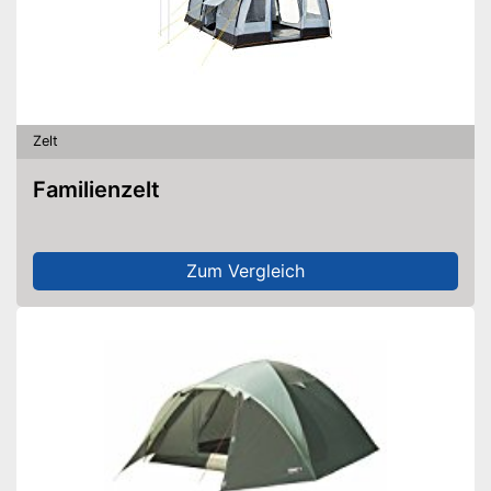
Wasserdicht
Blickdicht
Inklusive Heringe
Ist wasserdicht
Vorteile
Zelt
Moskitonetz enthalten
Amazon Lieferzeit
siehe Anbieter
Familienzelt
Zum Vergleich