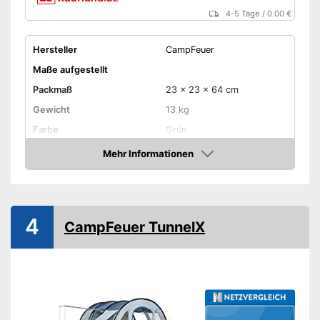
4-5 Tage
/
0.00 €
Hersteller
CampFeuer
Maße aufgestellt
Packmaß
23 x 23 x 64 cm
Gewicht
13 kg
Farbe
Grün
Anzahl Personen
4
Mehr Informationen
Amazon
Anzahl Kabinen
2
Anzahl Fenster
Anzahl Eingänge
1
4
CampFeuer TunnelX
Material Überzelt
Polyester
Material Innenzelt
Polyester
Material Zeltboden
PE
Wassersäule
5.000 mm
Fiberglasgestänge