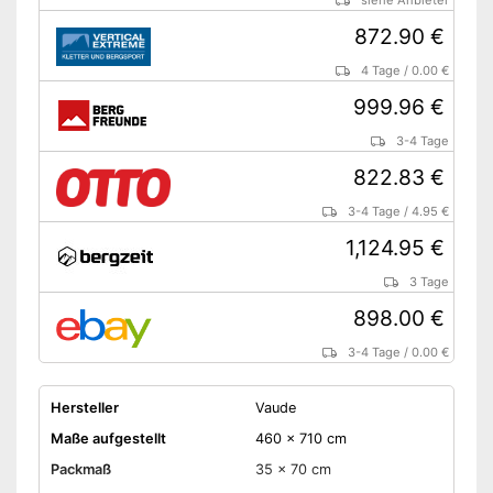
siehe Anbieter
872.90 €
4 Tage
/
0.00 €
999.96 €
3-4 Tage
822.83 €
3-4 Tage
/
4.95 €
1,124.95 €
3 Tage
898.00 €
3-4 Tage
/
0.00 €
Hersteller
Vaude
Maße aufgestellt
460 x 710 cm
Packmaß
35 x 70 cm