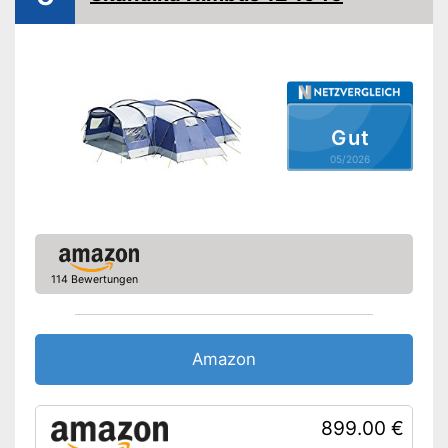
Material Innenzelt
Polyester
Material Zeltboden
PE
Wassersäule
5.000 mm
Fiberglasgestänge
Gut
05/2026
Innenzelttaschen
Kabeleingang
Heringe inklusive
114 Bewertungen
Moskitonetz
Wasserdicht
Amazon
Blickdicht
Inklusive Kabeleingang
899.00 €
Zusätzliche Heringe