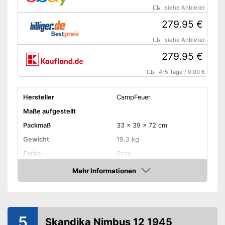
siehe Anbieter
279.95 €
siehe Anbieter
279.95 €
4-5 Tage
/
0.00 €
Hersteller
CampFeuer
Maße aufgestellt
Packmaß
33 x 39 x 72 cm
Gewicht
19,3 kg
Farbe
Grau
Anzahl Personen
4
Mehr Informationen
Amazon
Anzahl Kabinen
3
Anzahl Fenster
4
Anzahl Eingänge
3
5
Skandika Nimbus 12 1945
Material Überzelt
Polyester