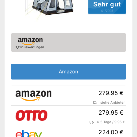
Sehr gut
Innenzelttaschen
01/2025
Kabeleingang
Heringe inklusive
Moskitonetz
1,112 Bewertungen
Wasserdicht
Blickdicht
Amazon
Hochwertiges Moskitonetz
inklusive
Inklusive Heringe
279.95 €
Vorteile
Wasserdichtes Material
siehe Anbieter
Stabilität durch
Fiberglasgestänge
279.95 €
Amazon Lieferzeit
siehe Anbieter
4-5 Tage
/
9.95 €
224.00 €