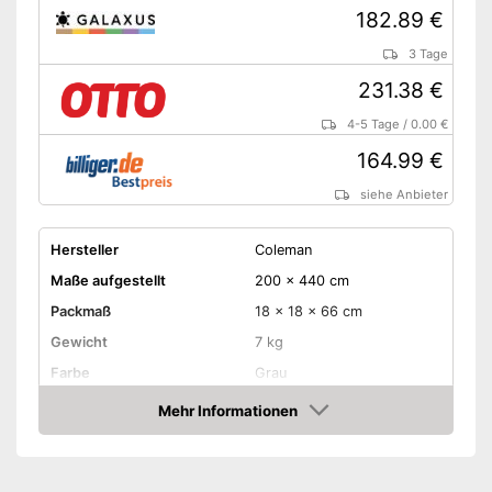
182.89 €
3 Tage
231.38 €
4-5 Tage
/
0.00 €
164.99 €
siehe Anbieter
Hersteller
Coleman
Maße aufgestellt
200 x 440 cm
Packmaß
18 x 18 x 66 cm
Gewicht
7 kg
Farbe
Grau
Anzahl Personen
3
Mehr Informationen
Amazon
Anzahl Kabinen
1
Anzahl Fenster
2