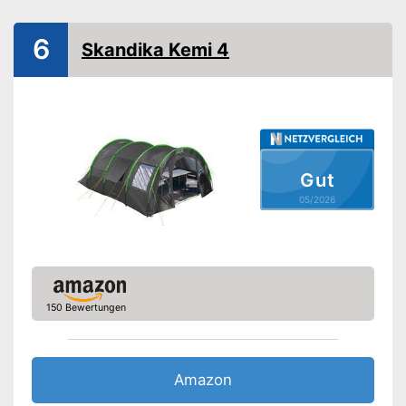
Anzahl Fenster
Anzahl Eingänge
2
6
Skandika Kemi 4
Material Überzelt
Polyester
Material Innenzelt
Polyester
Material Zeltboden
PE
Wassersäule
10.000 mm
Fiberglasgestänge
Gut
Innenzelttaschen
05/2026
Kabeleingang
Heringe inklusive
Moskitonetz
150 Bewertungen
Wasserdicht
Blickdicht
Amazon
Gut vor Wasser geschützt