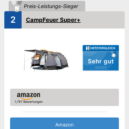
Anzahl Eingänge
2
Preis-Leistungs-Sieger
Material Überzelt
Polyester
2
Material Innenzelt
Polyester
CampFeuer Super+
Material Zeltboden
PE
Wassersäule
3.000 mm
Fiberglasgestänge
Innenzelttaschen
Sehr gut
05/2025
Kabeleingang
Heringe inklusive
Moskitonetz
1,767 Bewertungen
Wasserdicht
Blickdicht
Amazon