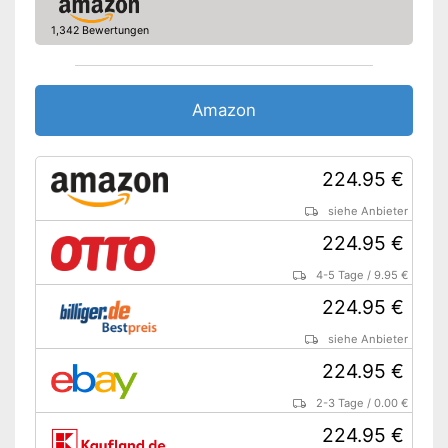
Heringe inklusive
1,342 Bewertungen
Moskitonetz
Wasserdicht
Amazon
Blickdicht
Moskitonetz enthalten
224.95 €
Schlafkabine aus
atmungsaktivem Material
siehe Anbieter
Vorteile
Mit integriertem Kabeleingang
224.95 €
Inklusive Fiberglasgestänge
4-5 Tage
/
9.95 €
Ist wasserdicht
224.95 €
Amazon Lieferzeit
siehe Anbieter
siehe Anbieter
224.95 €
2-3 Tage
/
0.00 €
224.95 €