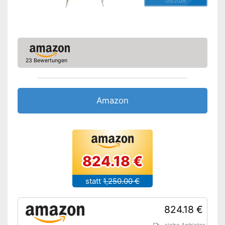
05/2026
Heringe inklusive
Moskitonetz
Wasserdicht
23 Bewertungen
Blickdicht
Hochwertiges Moskitonetz
inklusive
Amazon
Vorteile
Zusätzliche Heringe
Gut vor Wasser geschützt
Amazon Lieferzeit
siehe Anbieter
824.18 €
statt
1,250.00 €
824.18 €