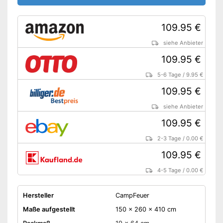
Wasserdichtes Material
Hergestellt aus
feuerhemmenden Stoffen
109.95 €
Privatsphäre dank
Vorteile
siehe Anbieter
Blickdichtigkeit
Inklusive Fiberglasgestänge
109.95 €
Verfügt über Innenzelttaschen
5-6 Tage
/
9.95 €
Amazon Lieferzeit
siehe Anbieter
109.95 €
siehe Anbieter
109.95 €
2-3 Tage
/
0.00 €
109.95 €
4-5 Tage
/
0.00 €
Hersteller
CampFeuer
Maße aufgestellt
150 x 260 x 410 cm