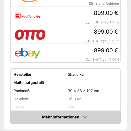
siehe Anbieter
Staumöglichkeit durch
Innenzelttaschen
Vorteile
899.00 €
Hochwertiges Moskitonetz
5-6 Tage
/
4.95 €
inklusive
899.00 €
Schlafkabine ist atmungsaktiv
Amazon Lieferzeit
siehe Anbieter
4-5 Tage
/
0.00 €
899.00 €
3-4 Tage
/
0.00 €
Hersteller
Skandika
Maße aufgestellt
Packmaß
30 x 38 x 107 cm
Gewicht
36,3 kg
Farbe
Blau
Anzahl Personen
12
Mehr Informationen
Amazon
Anzahl Kabinen
3