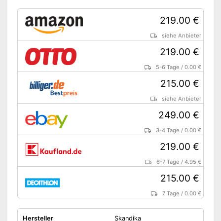
Hochwertiges Moskitonetz
inklusive
219.00 €
Vorteile
Mit integriertem Kabeleingang
siehe Anbieter
Schutz vor UV-Strahlen
219.00 €
Zusätzliche Heringe
Amazon Lieferzeit
siehe Anbieter
5-6 Tage
/
0.00 €
215.00 €
siehe Anbieter
249.00 €
3-4 Tage
/
0.00 €
219.00 €
6-7 Tage
/
4.95 €
215.00 €
7 Tage
/
0.00 €
Hersteller
Skandika