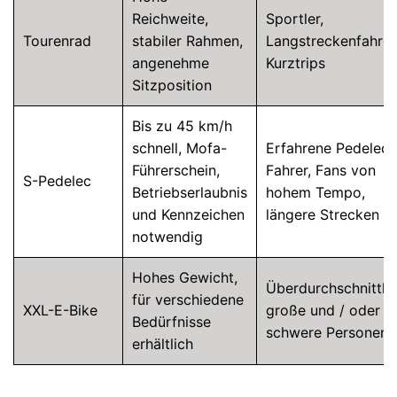
Reichweite,
Sportler,
Tourenrad
stabiler Rahmen,
Langstreckenfahrer
angenehme
Kurztrips
Sitzposition
Bis zu 45 km/h
schnell, Mofa-
Erfahrene Pedelec-
Führerschein,
Fahrer, Fans von
S-Pedelec
Betriebserlaubnis
hohem Tempo,
und Kennzeichen
längere Strecken
notwendig
Hohes Gewicht,
Überdurchschnittli
für verschiedene
XXL-E-Bike
große und / oder
Bedürfnisse
schwere Personen
erhältlich