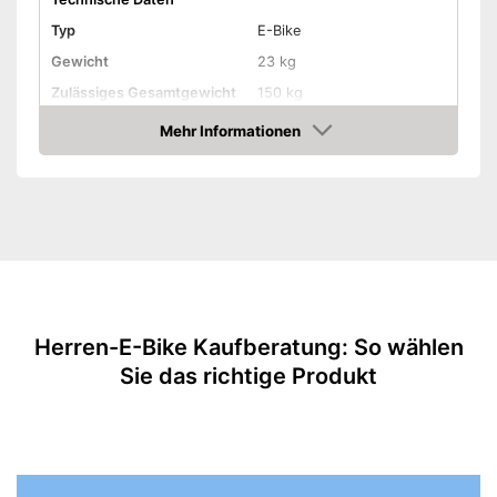
Typ
E-Bike
Gewicht
23 kg
Zulässiges Gesamtgewicht
150 kg
Leistung
Mehr Informationen
Amazon
Motorunterstützung bis
25 km/h
Leistung Motor
250 W
Akkukapazität
10 Ah
Reichweite maximal
65 km
Ausstattung
Motor
Hinten, Rahmen, Sattel
Akkutyp
Lithium-Ionen
Herren-E-Bike Kaufberatung: So wählen
Sie das richtige Produkt
Schaltung
Kettenschaltung
Anzahl Gänge
21
Bremsentyp
Scheibenbremsen
Beleuchtung