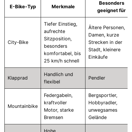
Besonders
E-Bike-Typ
Merkmale
geeignet für
Tiefer Einstieg,
Ältere Personen,
aufrechte
Damen, kurze
Sitzposition,
City-Bike
Strecken in der
besonders
Stadt, kleinere
komfortabel, bis
Einkäufe
25 km/h schnell
Handlich und
Klapprad
Pendler
flexibel
Federgabeln,
Bergsportler,
kraftvoller
Hobbyradler,
Mountainbike
Motor, starke
unwegsames
Bremsen
Gelände
Hohe